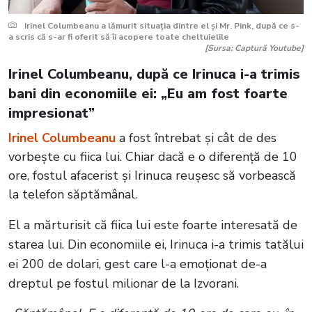
Irinel Columbeanu a lămurit situația dintre el și Mr. Pink, după ce s-
a scris că s-ar fi oferit să îi acopere toate cheltuielile
[Sursa: Captură Youtube]
Irinel Columbeanu, după ce Irinuca i-a trimis
bani din economiile ei: „Eu am fost foarte
impresionat”
Irinel Columbeanu
a fost întrebat și cât de des
vorbește cu fiica lui. Chiar dacă e o diferență de 10
ore, fostul afacerist și Irinuca reușesc să vorbească
la telefon săptămânal.
El a mărturisit că fiica lui este foarte interesată de
starea lui. Din economiile ei, Irinuca i-a trimis tatălui
ei 200 de dolari, gest care l-a emoționat de-a
dreptul pe fostul milionar de la Izvorani.