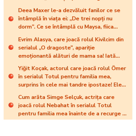
salon de make-up”
Deea Maxer le-a dezvăluit fanilor ce se
întâmplă în viața ei: „De trei nopți nu
dorm”. Ce se întâmplă cu Maysa, fiica
brunetei
Evrim Alasya, care joacă rolul Kivilcim din
serialul „O dragoste”, apariție
emoționantă alături de mama sa! Iată
cum arată cea mai importantă persoană
Yiğit Koçak, actorul care joacă rolul Ömer
din viața renumitei actrițe
în serialul Totul pentru familia mea,
surprins în cele mai tandre ipostaze! Ele
sunt marile sale iubiri
Cum arăta Simge Selçuk, actrița care
joacă rolul Nebahat în serialul Totul
pentru familia mea înainte de a recurge la
operațiile estetice! Iată ce aspect fizic
uluitor avea aceasta la 19 ani: „Tinerețe