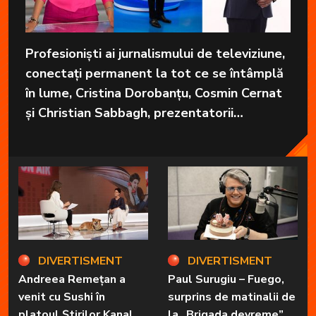
Profesioniști ai jurnalismului de televiziune,
conectați permanent la tot ce se întâmplă
în lume, Cristina Dorobanțu, Cosmin Cernat
și Christian Sabbagh, prezentatorii
grupajelor informative de la Kanal D, aduc
în fiecare zi cele mai importante informații
în fața telespectatorilor.
DIVERTISMENT
DIVERTISMENT
Andreea Remețan a
Paul Surugiu – Fuego,
venit cu Sushi în
surprins de matinalii de
platoul Știrilor Kanal
la „Brigada devreme”