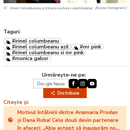
[Sursa: Instagram ]
Irinel Columbeanu și Irinuca vorbesc săptămânal
Taguri:
#irinel columbeanu
#irinel columbeanu azil
#mr pink
#irinel columbeanu si mr pink
#monica gabor
Urmărește-ne pe:
Distribuie
Citește și:
Motivul întâlnirii dintre Anamaria Prodan
și Dana Roba! Cele două devin partenere
în afaceri: „Abia aștept să inaugurăm noul