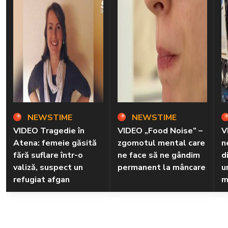
NEWSTIME
NEWSTIME
VIDEO Tragedie în
VIDEO „Food Noise” –
V
Atena: femeie găsită
zgomotul mental care
n
fără suflare într-o
ne face să ne gândim
d
valiză, suspect un
permanent la mâncare
u
refugiat afgan
m
d