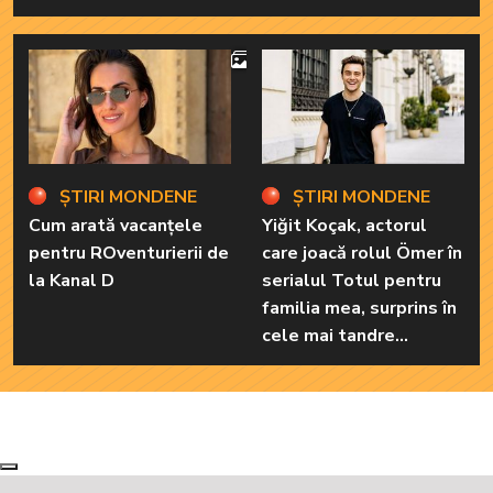
Iată cum arată cea mai
importantă persoană
4
din viața renumitei
actrițe
ȘTIRI MONDENE
ȘTIRI MONDENE
Cum arată vacanțele
Yiğit Koçak, actorul
pentru ROventurierii de
care joacă rolul Ömer în
la Kanal D
serialul Totul pentru
familia mea, surprins în
cele mai tandre
ipostaze! Ele sunt
marile sale iubiri
Next
Previous