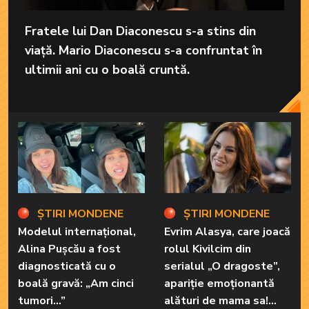
Fratele lui Dan Diaconescu s-a stins din
viață. Mario Diaconescu s-a confruntat în
ultimii ani cu o boală cruntă.
ȘTIRI MONDENE
ȘTIRI MONDENE
Modelul internațional,
Evrim Alasya, care joacă
Alina Pușcău a fost
rolul Kivilcim din
diagnosticată cu o
serialul „O dragoste”,
boală gravă: „Am cinci
apariție emoționantă
tumori...”
alături de mama sa!