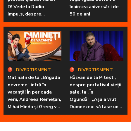
D! Vedeta Radio
înaintea aniversării de
Impuls, despre
50 de ani
„Dimineți de vacanță” și
prietena sa
necuvântătoare
DIVERTISMENT
DIVERTISMENT
Matinalii de la „Brigada
Răzvan de la Pitești,
devreme” intră în
despre portativul vieții
vacanță! În perioada
sale, la „În
verii, Andreea Remețan,
Oglindă”: „Așa a vrut
Mihai Hînda și Greeg vor
Dumnezeu: să lase unul
da, pe rând, trezirea cu
în familie cu har, harul
„Dimineți de vacanță”
de a cânta, să poată să
ofere familiei ceea ce-i