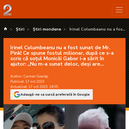
Irinel Columbeanu nu a fost sunat de Mr. Pink! Ce spune fostul 
kanald.ro
Știri
Știri mondene
Irinel Columbeanu nu a fost
sunat de Mr. Pink! Ce spune
fostul milionar, după ce s-a
Irinel Columbeanu nu a fost sunat de Mr.
scris că soțul Monicăi Gabor i-a
Pink! Ce spune fostul milionar, după ce s-a
sărit în ajutor: „Nu m-a sunat
scris că soțul Monicăi Gabor i-a sărit în
deloc, deși are telefonul meu”
ajutor: „Nu m-a sunat deloc, deși are
telefonul meu”
Author:
Carmen Gearâp
Publicat: 17 oct 2023
Actualizat: 17 oct 2023, 18:55
Adaugă-ne ca sursă preferată în Google