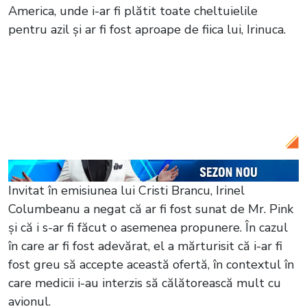
America, unde i-ar fi plătit toate cheltuielile
pentru azil și ar fi fost aproape de fiica lui, Irinuca.
Citește și:
Oamenii fac donații pentru
Irinel Columbeanu! Fostul milionar nu își
permite să stea la azil: „Are o pensie
mică”
Invitat în emisiunea lui Cristi Brancu, Irinel
Columbeanu a negat că ar fi fost sunat de Mr. Pink
și că i s-ar fi făcut o asemenea propunere. În cazul
în care ar fi fost adevărat, el a mărturisit că i-ar fi
fost greu să accepte această ofertă, în contextul în
care medicii i-au interzis să călătorească mult cu
avionul.