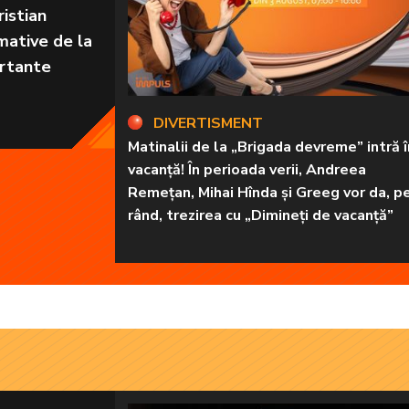
istian
mative de la
ortante
DIVERTISMENT
Matinalii de la „Brigada devreme” intră î
vacanță! În perioada verii, Andreea
Remețan, Mihai Hînda și Greeg vor da, p
rând, trezirea cu „Dimineți de vacanță”