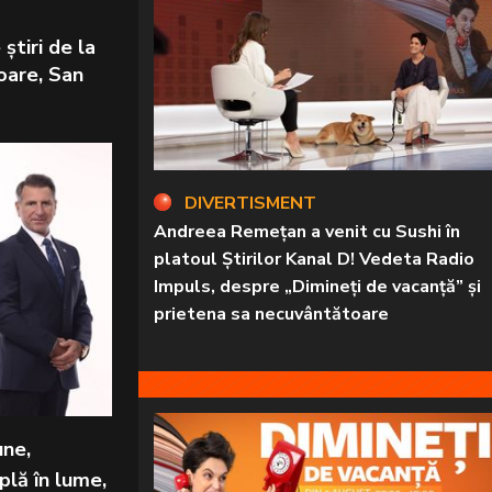
știri de la
oare, San
DIVERTISMENT
Andreea Remețan a venit cu Sushi în
platoul Știrilor Kanal D! Vedeta Radio
Impuls, despre „Dimineți de vacanță” și
prietena sa necuvântătoare
une,
plă în lume,