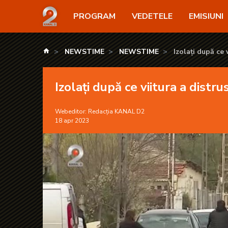
Izolați după ce viitura a distrus podul peste Putna
PROGRAM
VEDETELE
EMISIUNI
kanald.ro
NEWSTIME
NEWSTIME
Izolați după ce
Izolați după ce viitura a dist
Webeditor:
Redacția KANAL D2
18 apr 2023