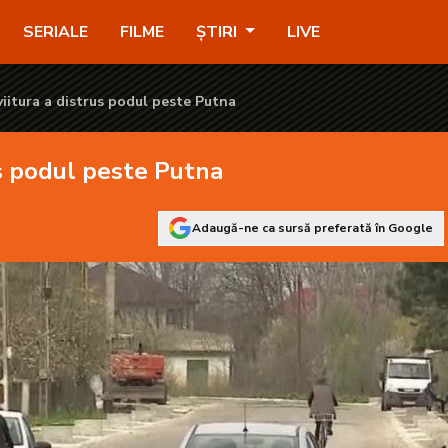
 - KANAL D2
SERIALE
FILME
ȘTIRI
LIVE
 viitura a distrus podul peste Putna
rus podul peste Putna
Adaugă-ne ca sursă preferată în Google