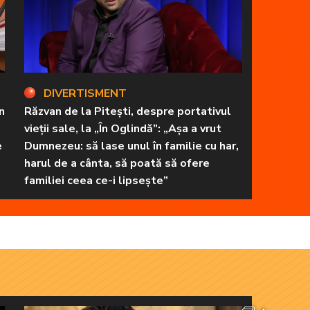
DIVERTISMENT
n
Răzvan de la Pitești, despre portativul
vieții sale, la „În Oglindă”: „Așa a vrut
e
Dumnezeu: să lase unul în familie cu har,
harul de a cânta, să poată să ofere
familiei ceea ce-i lipsește”