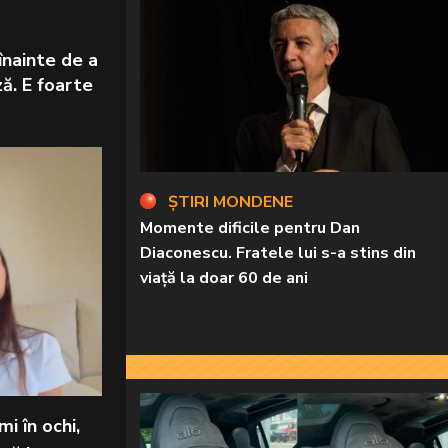
înainte de a
ză. E foarte
ȘTIRI MONDENE
Momente dificile pentru Dan
Diaconescu. Fratele lui s-a stins din
viață la doar 60 de ani
i în ochi,