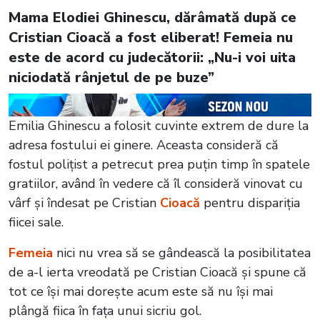
Mama Elodiei Ghinescu, dărâmată după ce
Cristian Cioacă a fost eliberat! Femeia nu
este de acord cu judecătorii: „Nu-i voi uita
niciodată rânjetul de pe buze”
Emilia Ghinescu a folosit cuvinte extrem de dure la
adresa fostului ei ginere. Aceasta consideră că
fostul polițist a petrecut prea puțin timp în spatele
gratiilor, având în vedere că îl consideră vinovat cu
vârf și îndesat pe Cristian
Cioacă
pentru dispariția
fiicei sale.
Femeia
nici nu vrea să se gândească la posibilitatea
de a-l ierta vreodată pe Cristian Cioacă și spune că
tot ce își mai dorește acum este să nu își mai
plângă fiica în fața unui sicriu gol.