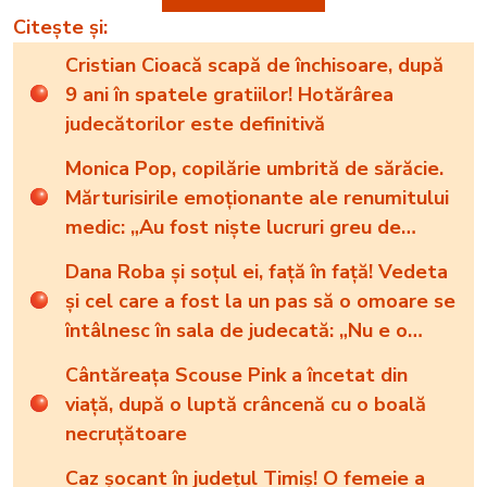
Citește și:
Cristian Cioacă scapă de închisoare, după
9 ani în spatele gratiilor! Hotărârea
judecătorilor este definitivă
Monica Pop, copilărie umbrită de sărăcie.
Mărturisirile emoționante ale renumitului
medic: „Au fost niște lucruri greu de
suportat”
Dana Roba și soțul ei, față în față! Vedeta
și cel care a fost la un pas să o omoare se
întâlnesc în sala de judecată: „Nu e o
întâlnire ușoară pentru mine”
Cântăreața Scouse Pink a încetat din
viață, după o luptă crâncenă cu o boală
necruțătoare
Caz șocant în județul Timiș! O femeie a