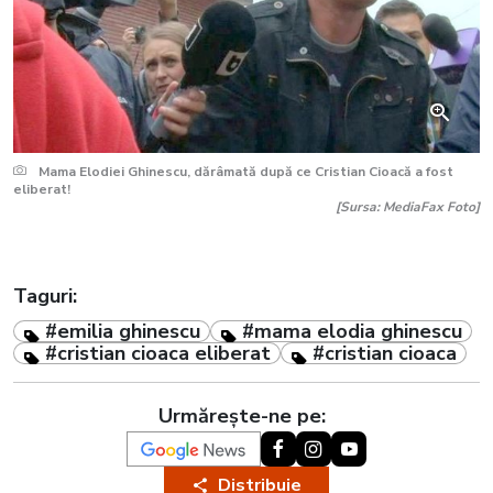
Mama Elodiei Ghinescu, dărâmată după ce Cristian Cioacă a fost
eliberat!
[Sursa: MediaFax Foto]
Taguri:
#emilia ghinescu
#mama elodia ghinescu
#cristian cioaca eliberat
#cristian cioaca
Urmărește-ne pe:
Distribuie