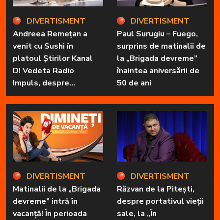
DIVERTISMENT
DIVERTISMENT
Andreea Remețan a
Paul Surugiu – Fuego,
venit cu Sushi în
surprins de matinalii de
platoul Știrilor Kanal
la „Brigada devreme”
D! Vedeta Radio
înaintea aniversării de
Impuls, despre
50 de ani
„Dimineți de vacanță” și
prietena sa
necuvântătoare
DIVERTISMENT
DIVERTISMENT
Matinalii de la „Brigada
Răzvan de la Pitești,
devreme” intră în
despre portativul vieții
vacanță! În perioada
sale, la „În