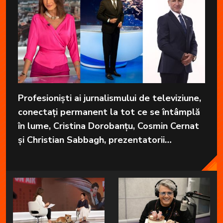
Profesioniști ai jurnalismului de televiziune,
conectați permanent la tot ce se întâmplă
în lume, Cristina Dorobanțu, Cosmin Cernat
și Christian Sabbagh, prezentatorii
grupajelor informative de la Kanal D, aduc
în fiecare zi cele mai importante informații
în fața telespectatorilor.