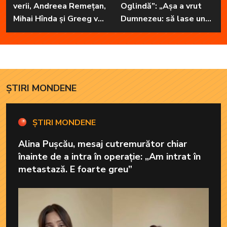
verii, Andreea Remețan,
Oglindă”: „Așa a vrut
Mihai Hînda și Greeg vor
Dumnezeu: să lase unul
da, pe rând, trezirea cu
în familie cu har, harul
„Dimineți de vacanță”
de a cânta, să poată să
ofere familiei ceea ce-i
lipsește”
ȘTIRI MONDENE
ȘTIRI MONDENE
Alina Pușcău, mesaj cutremurător chiar
înainte de a intra în operație: „Am intrat în
metastază. E foarte greu”