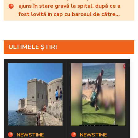
ajuns în stare gravă la spital, după ce a
fost lovită în cap cu barosul de către
concubinul ei
ULTIMELE ȘTIRI
NEWSTIME
NEWSTIME