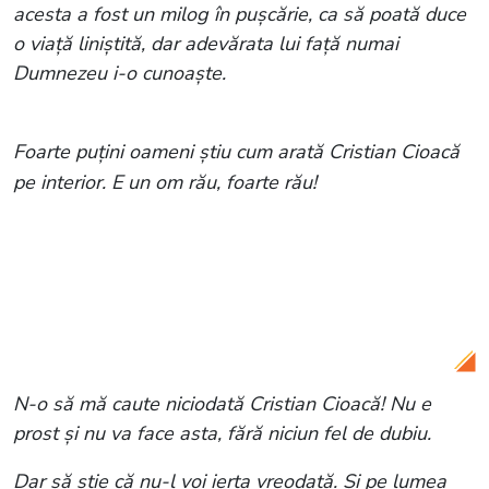
acesta a fost un milog în pușcărie, ca să poată duce
o viață liniștită, dar adevărata lui față numai
Dumnezeu i-o cunoaște.
Foarte puțini oameni știu cum arată Cristian Cioacă
pe interior. E un om rău, foarte rău!
Citește și:
Monica Pop, copilărie umbrită
de sărăcie. Mărturisirile emoționante ale
renumitului medic: „Au fost niște lucruri
greu de suportat”
N-o să mă caute niciodată Cristian Cioacă! Nu e
prost și nu va face asta, fără niciun fel de dubiu.
Dar să știe că nu-l voi ierta vreodată. Și pe lumea