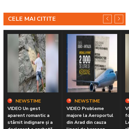
CELE MAI CITITE
NEWSTIME
NEWSTIME
VIDEO Un gest
VIDEO Probleme
V
aparent romantic a
majore la Aeroportul
f
stârnit indignare și a
din Arad din cauza
L