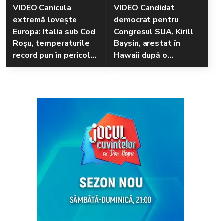
VIDEO Canicula
VIDEO Candidat
extremă lovește
democrat pentru
Europa: Italia sub Cod
Congresul SUA, Kirill
Roșu, temperaturile
Baysin, arestat în
record pun în pericol
Hawaii după o
sănătatea și mediul
altercație violentă pe
plajă