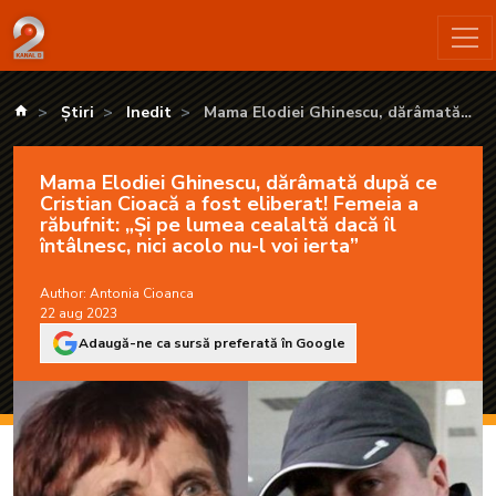
Mama Elodiei Ghinescu, dărâmată după ce Cristian Cioacă a fost 
kanald.ro
Știri
Inedit
Mama Elodiei Ghinescu, dărâmată
după ce Cristian Cioacă a fost eliberat!
Femeia a răbufnit: „Și pe lumea
Mama Elodiei Ghinescu, dărâmată după ce
cealaltă dacă îl întâlnesc, nici acolo
Cristian Cioacă a fost eliberat! Femeia a
nu-l voi ierta”
răbufnit: „Și pe lumea cealaltă dacă îl
întâlnesc, nici acolo nu-l voi ierta”
Author:
Antonia Cioanca
22 aug 2023
Adaugă-ne ca sursă preferată în Google