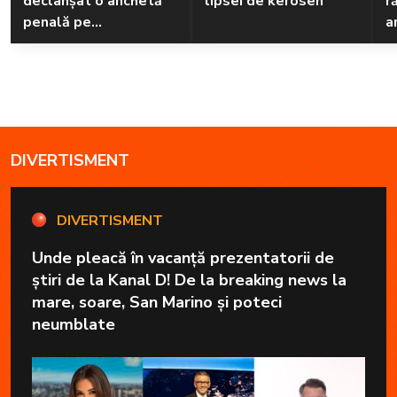
declanșat o anchetă
lipsei de kerosen
r
penală pe
a
Transfăgărășan
DIVERTISMENT
DIVERTISMENT
Unde pleacă în vacanță prezentatorii de
știri de la Kanal D! De la breaking news la
mare, soare, San Marino și poteci
neumblate