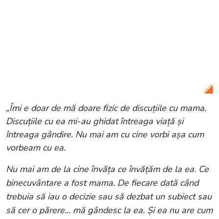
Citește și:
Oana Roman i-a dat replica
surorii sale, după ce a spus că ar fi
organizat altfel înmormântarea Mioarei
Roman: „Nu plătești nimic și totuși ești
nemulțumit”
„Îmi e doar de mă doare fizic de discuțiile cu mama.
Discuțiile cu ea mi-au ghidat întreaga viață și
întreaga gândire. Nu mai am cu cine vorbi așa cum
vorbeam cu ea.
Nu mai am de la cine învăța ce învățăm de la ea. Ce
binecuvântare a fost mama. De fiecare dată când
trebuia să iau o decizie sau să dezbat un subiect sau
să cer o părere... mă gândesc la ea. Și ea nu are cum