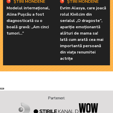
ȘTIRI MONDENE
ȘTIRI MONDENE
Modelul internațional,
Evrim Alasya, care joacă
Alina Pușcău a fost
rolul Kivilcim din
diagnosticată cu o
serialul „O dragoste”,
boală gravă: „Am cinci
apariție emoționantă
tumori...”
alături de mama sa!
Iată cum arată cea mai
importantă persoană
din viața renumitei
actrițe
Next
Previous
Parteneri: