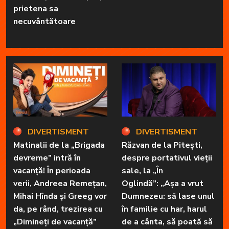
prietena sa
necuvântătoare
DIVERTISMENT
DIVERTISMENT
Matinalii de la „Brigada
Răzvan de la Pitești,
devreme” intră în
despre portativul vieții
vacanță! În perioada
sale, la „În
verii, Andreea Remețan,
Oglindă”: „Așa a vrut
Mihai Hînda și Greeg vor
Dumnezeu: să lase unul
da, pe rând, trezirea cu
în familie cu har, harul
„Dimineți de vacanță”
de a cânta, să poată să