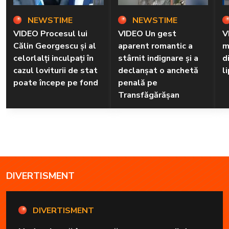
NEWSTIME
NEWSTIME
VIDEO Procesul lui
VIDEO Un gest
V
Călin Georgescu și al
aparent romantic a
m
celorlalți inculpați în
stârnit indignare și a
d
cazul loviturii de stat
declanșat o anchetă
l
poate începe pe fond
penală pe
Transfăgărășan
DIVERTISMENT
DIVERTISMENT