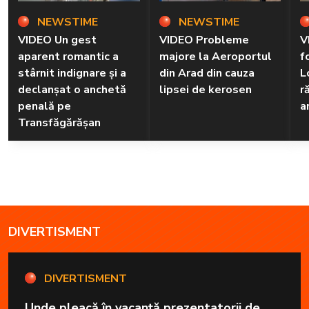
NEWSTIME
NEWSTIME
VIDEO Un gest
VIDEO Probleme
V
aparent romantic a
majore la Aeroportul
f
stârnit indignare și a
din Arad din cauza
L
declanșat o anchetă
lipsei de kerosen
r
penală pe
a
Transfăgărășan
DIVERTISMENT
DIVERTISMENT
Unde pleacă în vacanță prezentatorii de