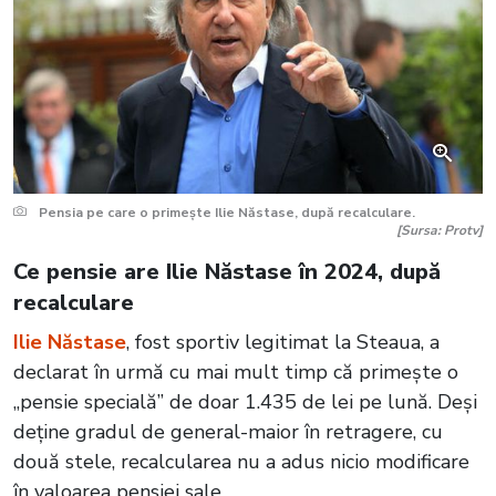
Pensia pe care o primește Ilie Năstase, după recalculare.
[Sursa: Protv]
Ce pensie are Ilie Năstase în 2024, după
recalculare
Ilie Năstase
, fost sportiv legitimat la Steaua, a
declarat în urmă cu mai mult timp că primește o
„pensie specială” de doar 1.435 de lei pe lună. Deși
deține gradul de general-maior în retragere, cu
două stele, recalcularea nu a adus nicio modificare
în valoarea pensiei sale.