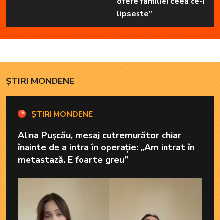
ofere familiei ceea ce-i
lipsește”
ȘTIRI MONDENE
ȘTIRI MONDENE
Alina Pușcău, mesaj cutremurător chiar
înainte de a intra în operație: „Am intrat în
metastază. E foarte greu”