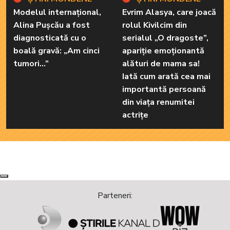
Modelul internațional,
Evrim Alasya, care joacă
Alina Pușcău a fost
rolul Kivilcim din
diagnosticată cu o
serialul „O dragoste”,
boală gravă: „Am cinci
apariție emoționantă
tumori...”
alături de mama sa!
Iată cum arată cea mai
importantă persoană
din viața renumitei
actrițe
Next
Previous
Parteneri: