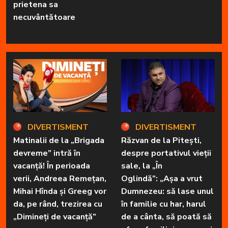
prietena sa
necuvântătoare
DIVERTISMENT
DIVERTISMENT
Matinalii de la „Brigada
Răzvan de la Pitești,
devreme” intră în
despre portativul vieții
vacanță! În perioada
sale, la „În
verii, Andreea Remețan,
Oglindă”: „Așa a vrut
Mihai Hînda și Greeg vor
Dumnezeu: să lase unul
da, pe rând, trezirea cu
în familie cu har, harul
„Dimineți de vacanță”
de a cânta, să poată să