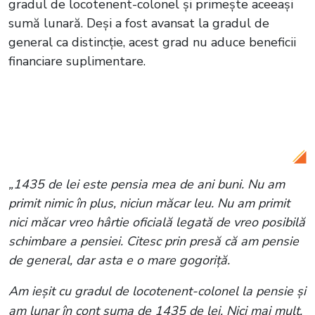
gradul de locotenent-colonel și primește aceeași
sumă lunară. Deși a fost avansat la gradul de
general ca distincție, acest grad nu aduce beneficii
financiare suplimentare.
Citește și:
Ilie Năstase și soția lui au
divorțat? Fostul tenismen a mărturisit
totul: „Numai în ea dau tot timpul”
„1435 de lei este pensia mea de ani buni. Nu am
primit nimic în plus, niciun măcar leu. Nu am primit
nici măcar vreo hârtie oficială legată de vreo posibilă
schimbare a pensiei. Citesc prin presă că am pensie
de general, dar asta e o mare gogoriță.
Am ieșit cu gradul de locotenent-colonel la pensie și
am lunar în cont suma de 1435 de lei. Nici mai mult,