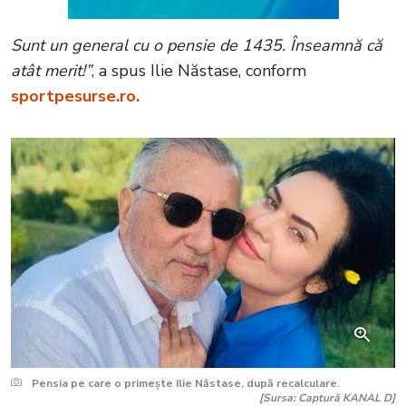
Sunt un general cu o pensie de 1435. Înseamnă că
atât merit!”
, a spus Ilie Năstase, conform
sportpesurse.ro.
Pensia pe care o primește Ilie Năstase, după recalculare.
[Sursa: Captură KANAL D]