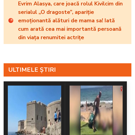
Evrim Alasya, care joacă rolul Kivilcim din
serialul „O dragoste”, apariție
emoționantă alături de mama sa! Iată
cum arată cea mai importantă persoană
din viața renumitei actrițe
ULTIMELE ȘTIRI