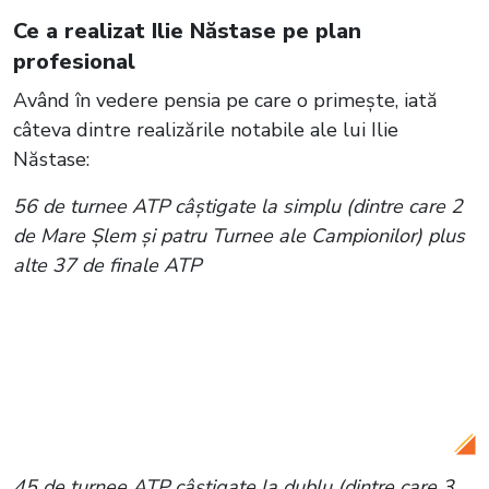
Ce a realizat Ilie Năstase pe plan
profesional
Având în vedere pensia pe care o primește, iată
câteva dintre realizările notabile ale lui Ilie
Năstase:
56 de turnee ATP câștigate la simplu (dintre care 2
de Mare Şlem şi patru Turnee ale Campionilor) plus
alte 37 de finale ATP
Citește și:
Ilie Năstase a făcut anunțul
despre copil! Fostul tenismen și soția lui
sunt în culmea fericirii: „Neapărat o
fetiță”
45 de turnee ATP câștigate la dublu (dintre care 3