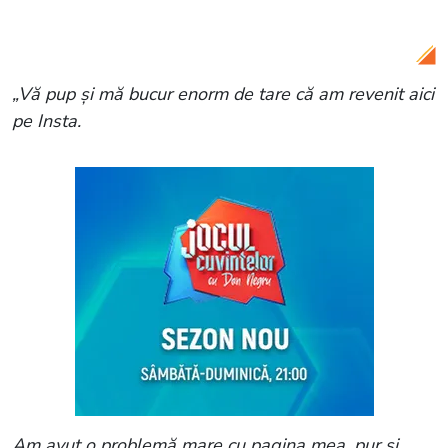
dezvăluit tot: „Cred că le dă Roxana
bani”
„Vă pup și mă bucur enorm de tare că am revenit aici
pe Insta.
Am avut o problemă mare cu pagina mea, pur și