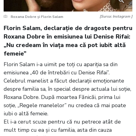
[Sursa: Instagram ]
Roxana Dobre și Florin Salam
Florin Salam, declarație de dragoste pentru
Roxana Dobre în emisiunea lui Denise Rifai:
„Nu credeam în viața mea că pot iubit altă
femeie”
Florin Salam i-a uimit pe toți cu apariția sa din
emisiunea „40 de întrebări cu Denise Rifai”.
Celebrul manelist a făcut declarații emoționante
despre familia sa, în special despre actuala lui soție,
Roxana Dobre. După moartea Fănicăi, prima lui
soție, „Regele manelelor” nu credea că mai poate
iubi o altă femeie.
El i-a cerut scuze pentru că nu petrece atât de
mult timp cu ea și cu familia, asta din cauza