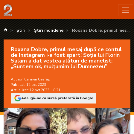
Roxana Dobre, primul mesaj după ce contul de Instagram i-a fo
kanald.ro
Știri
Știri mondene
Roxana Dobre, primul mesaj
după ce contul de Instagram i-
a fost spart! Soția lui Florin
Roxana Dobre, primul mesaj după ce contul
Salam a dat vestea alături de
de Instagram i-a fost spart! Soția lui Florin
manelist: „Suntem ok,
Salam a dat vestea alături de manelist:
mulțumim lui Dumnezeu”
„Suntem ok, mulțumim lui Dumnezeu”
Author:
Carmen Gearâp
Publicat: 12 oct 2023
Actualizat: 12 oct 2023, 18:21
Adaugă-ne ca sursă preferată în Google