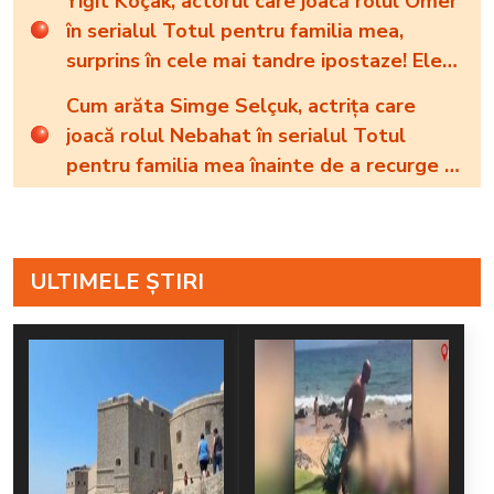
Yiğit Koçak, actorul care joacă rolul Ömer
din viața renumitei actrițe
în serialul Totul pentru familia mea,
surprins în cele mai tandre ipostaze! Ele
sunt marile sale iubiri
Cum arăta Simge Selçuk, actrița care
joacă rolul Nebahat în serialul Totul
pentru familia mea înainte de a recurge la
operațiile estetice! Iată ce aspect fizic
uluitor avea aceasta la 19 ani: „Tinerețe
rebelă”
ULTIMELE ȘTIRI