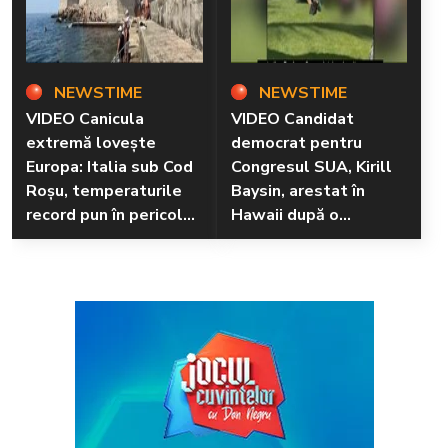
NEWSTIME
NEWSTIME
VIDEO Canicula
VIDEO Candidat
extremă lovește
democrat pentru
Europa: Italia sub Cod
Congresul SUA, Kirill
Roșu, temperaturile
Baysin, arestat în
record pun în pericol
Hawaii după o
sănătatea și mediul
altercație violentă pe
plajă