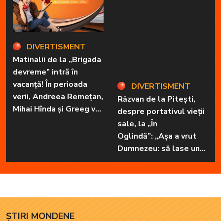
DIVERTISMENT
DIVERTISMENT
Matinalii de la „Brigada
Răzvan de la Pitești,
devreme” intră în
despre portativul vieții
vacanță! În perioada
sale, la „În
verii, Andreea Remețan,
Oglindă”: „Așa a vrut
Mihai Hînda și Greeg vor
Dumnezeu: să lase unul
da, pe rând, trezirea cu
în familie cu har, harul
„Dimineți de vacanță”
de a cânta, să poată să
ofere familiei ceea ce-i
lipsește”
ȘTIRI MONDENE
ȘTIRI MONDENE
Alina Pușcău, mesaj cutremurător chiar
înainte de a intra în operație: „Am intrat în
metastază. E foarte greu”