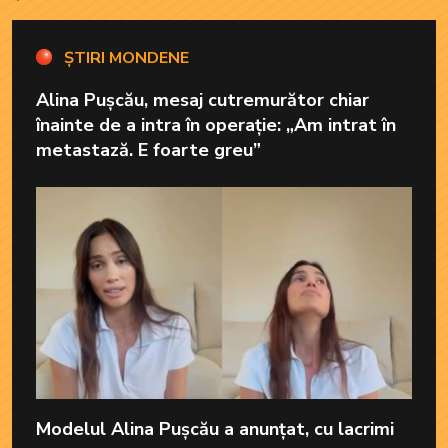
Modelul Alina Pușcău a anunțat, cu lacrimi
în ochi, că urmează să între în operație și a
ales să le transmită un mesaj urmăritorilor
chiar înainte de intervenția chirurgicală la
care va fi supusă în America.