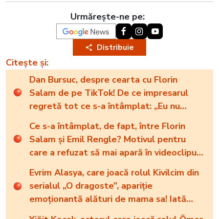
Urmărește-ne pe:
Distribuie
Citește și:
Dan Bursuc, despre cearta cu Florin
Salam de pe TikTok! De ce impresarul
regretă tot ce s-a întâmplat: „Eu nu
trebuia să mă cobor la nivelul ăsta”
Ce s-a întâmplat, de fapt, între Florin
Salam și Emil Rengle? Motivul pentru
care a refuzat să mai apară în videoclipuri
de manele
Evrim Alasya, care joacă rolul Kivilcim din
serialul „O dragoste”, apariție
emoționantă alături de mama sa! Iată
cum arată cea mai importantă persoană