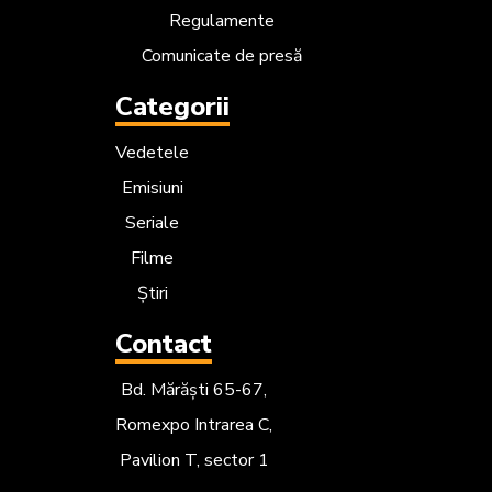
Emisiuni
Seriale
Filme
Știri
Contact
Bd. Mărăști 65-67,
Romexpo Intrarea C,
Pavilion T, sector 1
Urmărește-ne
pe rețelele sociale:
© 2023-2026 Dogan Media International S.A. Toate drepturile