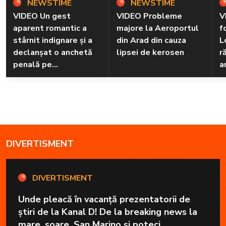
NEWSTIME
NEWSTIME
VIDEO Un gest
VIDEO Probleme
V
aparent romantic a
majore la Aeroportul
f
stârnit indignare și a
din Arad din cauza
L
declanșat o anchetă
lipsei de kerosen
r
penală pe
a
Transfăgărășan
DIVERTISMENT
DIVERTISMENT
Unde pleacă în vacanță prezentatorii de
știri de la Kanal D! De la breaking news la
mare, soare, San Marino și poteci