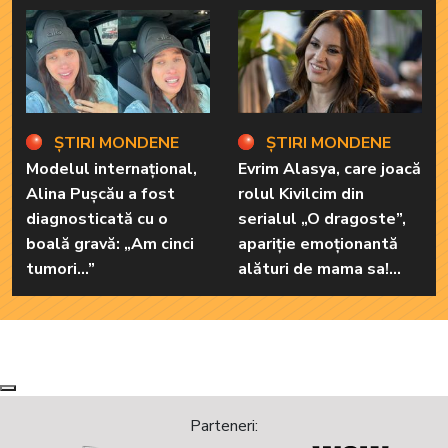
Modelul internațional,
Evrim Alasya, care joacă
Alina Pușcău a fost
rolul Kivilcim din
diagnosticată cu o
serialul „O dragoste”,
boală gravă: „Am cinci
apariție emoționantă
tumori...”
alături de mama sa!
Iată cum arată cea mai
importantă persoană
din viața renumitei
actrițe
Next
Previous
Parteneri: