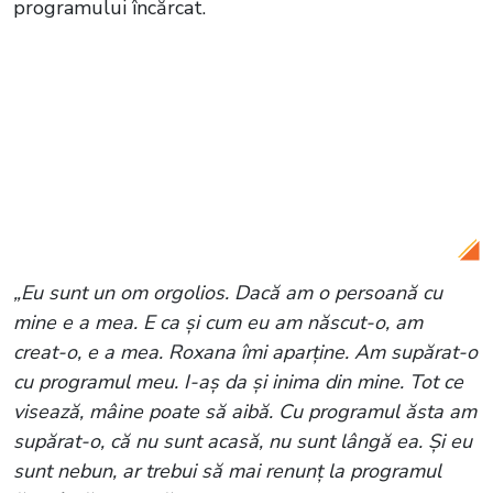
programului încărcat.
Citește și:
Florin Salam a izbucnit în
lacrimi când a vorbit despre Fănica! După
mai bine de 14 ani, artistul a spus ce i s-a
întâmplat după moartea primei sale
soții: „Înseamnă că n-o iubesc destul,
altfel muream și eu odată cu ea”
„Eu sunt un om orgolios. Dacă am o persoană cu
mine e a mea. E ca și cum eu am născut-o, am
creat-o, e a mea. Roxana îmi aparține. Am supărat-o
cu programul meu. I-aș da și inima din mine. Tot ce
visează, mâine poate să aibă. Cu programul ăsta am
supărat-o, că nu sunt acasă, nu sunt lângă ea. Și eu
sunt nebun, ar trebui să mai renunț la programul