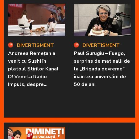
în fața telespectatorilor.
DIVERTISMENT
DIVERTISMENT
Andreea Remețan a
Paul Surugiu – Fuego,
venit cu Sushi în
surprins de matinalii de
platoul Știrilor Kanal
la „Brigada devreme”
D! Vedeta Radio
înaintea aniversării de
Impuls, despre
50 de ani
„Dimineți de vacanță” și
prietena sa
necuvântătoare