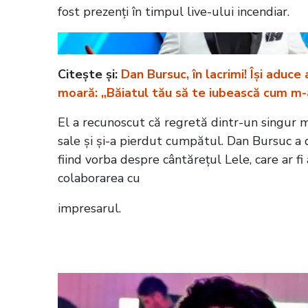
fost prezenți în timpul live-ului incendiar.
Citește și:
Dan Bursuc, în lacrimi! Își aduce
moară: „Băiatul tău să te iubească cum m-a
El a recunoscut că regretă dintr-un singur mot
sale și și-a pierdut cumpătul. Dan Bursuc a d
fiind vorba despre cântărețul Lele, care ar fi
colaborarea cu
impresarul.