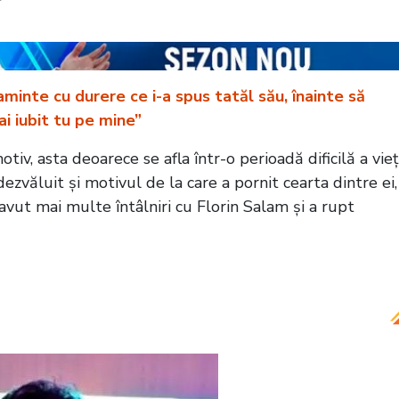
 aminte cu durere ce i-a spus tatăl său, înainte să
i iubit tu pe mine”
iv, asta deoarece se afla într-o perioadă dificilă a vieți
ezvăluit și motivul de la care a pornit cearta dintre ei,
 avut mai multe întâlniri cu Florin Salam și a rupt