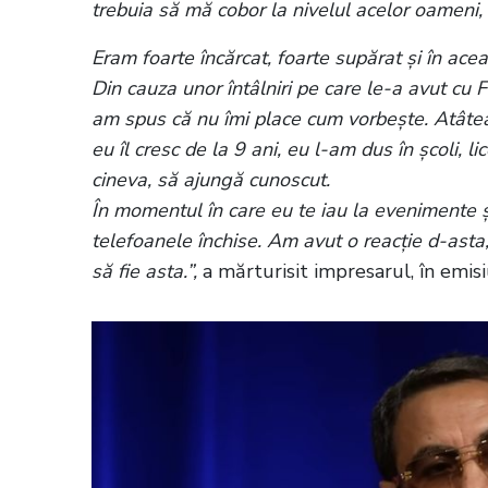
trebuia să mă cobor la nivelul acelor oameni, 
Eram foarte încărcat, foarte supărat și în ace
Din cauza unor întâlniri pe care le-a avut cu 
am spus că nu îmi place cum vorbește. Atâtea lu
eu îl cresc de la 9 ani, eu l-am dus în școli, 
cineva, să ajungă cunoscut.
În momentul în care eu te iau la evenimente și a
telefoanele închise. Am avut o reacție d-asta,
să fie asta.”,
a mărturisit impresarul, în emis