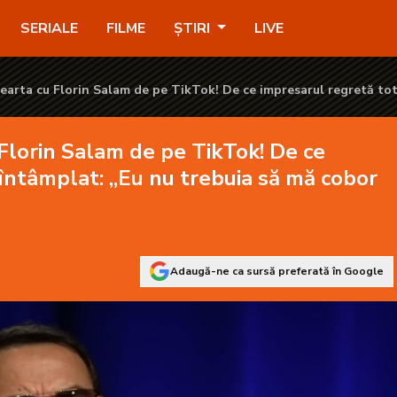
Tok! De ce impresarul regretă tot ce s-a întâmplat: „Eu nu treb
SERIALE
FILME
ȘTIRI
LIVE
earta cu Florin Salam de pe TikTok! De ce impresarul regretă tot
ebuia să mă cobor la nivelul ăsta”
Florin Salam de pe TikTok! De ce
 întâmplat: „Eu nu trebuia să mă cobor
Adaugă-ne ca sursă preferată în Google