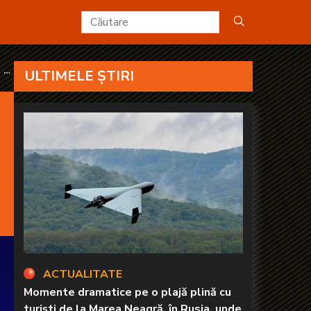
uia să mă cobor la nivelul ăsta” - KANAL D2
 ce
ULTIMELE ȘTIRI
ACTUALITATE
Momente dramatice pe o plajă plină cu
turiști de la Marea Neagră, în Rusia, unde