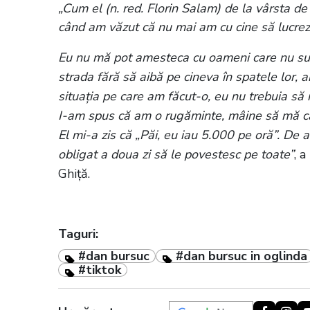
„Cum el (n. red. Florin Salam) de la vârsta de
când am văzut că nu mai am cu cine să lucrez
Eu nu mă pot amesteca cu oameni care nu sun
strada fără să aibă pe cineva în spatele lor, a
situația pe care am făcut-o, eu nu trebuia să
I-am spus că am o rugăminte, mâine să mă cau
El mi-a zis că „Păi, eu iau 5.000 pe oră”. De a
obligat a doua zi să le povestesc pe toate”
, 
Ghiță.
Taguri:
#dan bursuc
#dan bursuc in oglinda
#tiktok