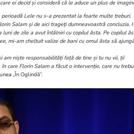
care ei decid și consideră că le aduce un plus de imagin
a perioadă Lele nu s-a prezentat la foarte multe treburi.
Florin Salam și de aici trageți dumneavoastră concluzia. I
ni de zile a avut întâlniri cu copilul ăsta. Pe copilul ăs
licee, mi-am cheltuit valize de bani cu omul ăsta să ajung
m niște responsabilități față de tine și tu nu vii, ții
 în care Florin Salam a făcut o intervenție, care nu trebu
iunea „În Oglindă”.