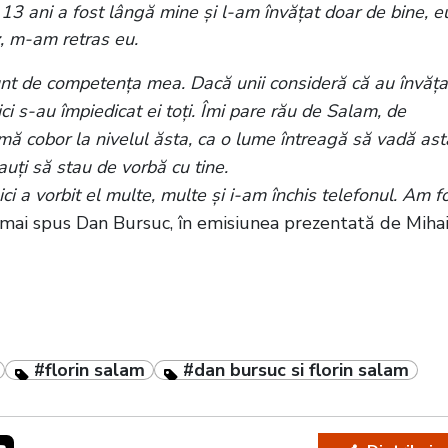
 13 ani a fost lângă mine și l-am învățat doar de bine, e
, m-am retras eu.
t de competența mea. Dacă unii consideră că au învăța
ici s-au împiedicat ei toți. Îmi pare rău de Salam, de
 mă cobor la nivelul ăsta, ca o lume întreagă să vadă ast
ți să stau de vorbă cu tine.
ici a vorbit el multe, multe și i-am închis telefonul. Am f
a mai spus Dan Bursuc, în emisiunea prezentată de Miha
#florin salam
#dan bursuc si florin salam