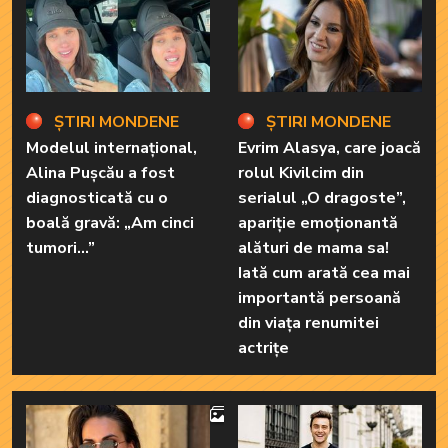
ȘTIRI MONDENE
ȘTIRI MONDENE
Modelul internațional,
Evrim Alasya, care joacă
Alina Pușcău a fost
rolul Kivilcim din
diagnosticată cu o
serialul „O dragoste”,
boală gravă: „Am cinci
apariție emoționantă
tumori...”
alături de mama sa!
Iată cum arată cea mai
importantă persoană
din viața renumitei
actrițe
4