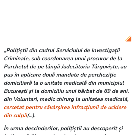
Citește și:
VIDEO Deținut periculos din
Franța, evadat după un atac în stil
comando! Doi gardieni au fost uciși
„Poliţiştii din cadrul Serviciului de Investigaţii
Criminale, sub coordonarea unui procuror de la
Parchetul de pe lângă Judecătoria Târgovişte, au
pus în aplicare două mandate de percheziție
domiciliară la o unitate medicală din municipiul
Bucureşti şi la domiciliu unui bărbat de 69 de ani,
din Voluntari, medic chirurg la unitatea medicală,
cercetat pentru săvârşirea infracţiunii de ucidere
din culpă
(...).
În urma descinderilor, poliţiştii au descoperit şi