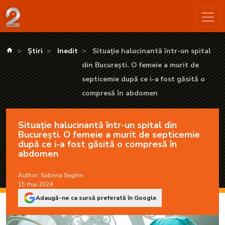
Situație halucinantă într-un spital din București. O femeie a 
kanald.ro
Știri
Inedit
Situație halucinantă într-un spital
din București. O femeie a murit de
septicemie după ce i-a fost găsită o
compresă în abdomen
Situație halucinantă într-un spital din
București. O femeie a murit de septicemie
după ce i-a fost găsită o compresă în
abdomen
Author:
Sabrina Saghin
15 mai 2024
Adaugă-ne ca sursă preferată în Google