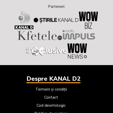
Next
Previous
Parteneri:
Despre KANAL D2
Termeni și condiții
Contact
Cod deontologic