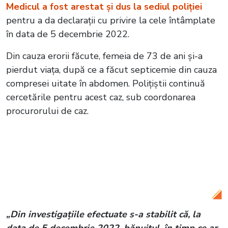
Medicul a fost arestat și dus la sediul poliției
pentru a da declarații cu privire la cele întâmplate
în data de 5 decembrie 2022.
Din cauza erorii făcute, femeia de 73 de ani și-a
pierdut viața, după ce a făcut septicemie din cauza
compresei uitate în abdomen. Polițiștii continuă
cercetările pentru acest caz, sub coordonarea
procurorului de caz.
Citește și:
VIDEO Mama Monicăi, tânăra
ucisă de șoferul teribilist din Timiș,
declarații halucinante: „Nu mi-a spus că
fata e decedată”
„Din investigaţiile efectuate s-a stabilit că, la