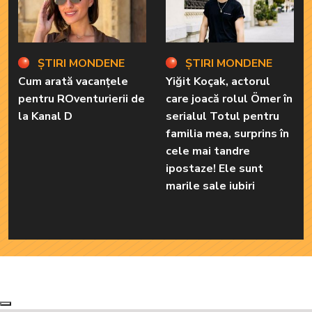
ȘTIRI MONDENE
ȘTIRI MONDENE
Cum arată vacanțele
Yiğit Koçak, actorul
pentru ROventurierii de
care joacă rolul Ömer în
la Kanal D
serialul Totul pentru
familia mea, surprins în
cele mai tandre
ipostaze! Ele sunt
marile sale iubiri