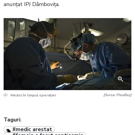
anunţat IPJ Dâmboviţa.
[Sursa: PixaBay]
Medici în timpul operației
Taguri:
#medic arestat