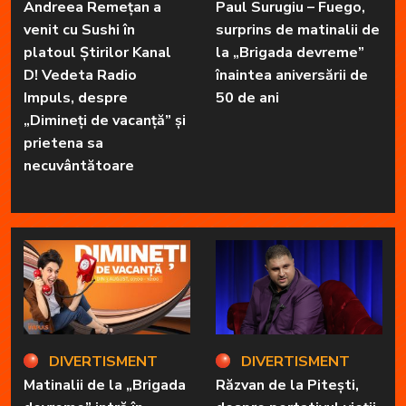
Andreea Remețan a
Paul Surugiu – Fuego,
venit cu Sushi în
surprins de matinalii de
platoul Știrilor Kanal
la „Brigada devreme”
D! Vedeta Radio
înaintea aniversării de
Impuls, despre
50 de ani
„Dimineți de vacanță” și
prietena sa
necuvântătoare
DIVERTISMENT
DIVERTISMENT
Matinalii de la „Brigada
Răzvan de la Pitești,