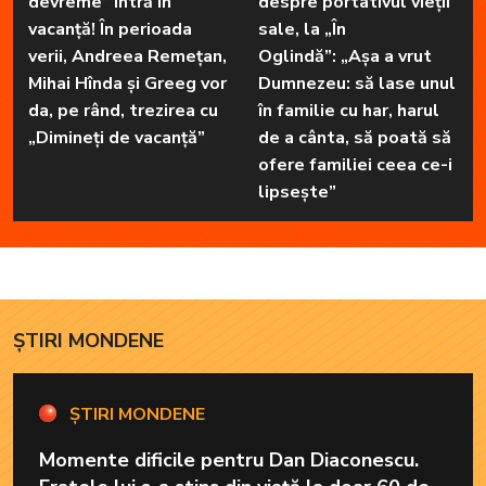
devreme” intră în
despre portativul vieții
vacanță! În perioada
sale, la „În
verii, Andreea Remețan,
Oglindă”: „Așa a vrut
Mihai Hînda și Greeg vor
Dumnezeu: să lase unul
da, pe rând, trezirea cu
în familie cu har, harul
„Dimineți de vacanță”
de a cânta, să poată să
ofere familiei ceea ce-i
lipsește”
ȘTIRI MONDENE
ȘTIRI MONDENE
Momente dificile pentru Dan Diaconescu.