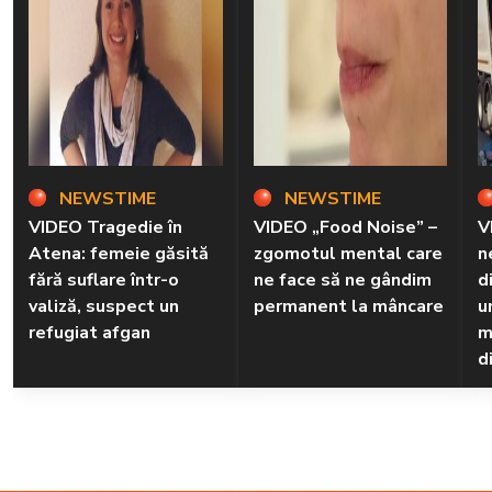
NEWSTIME
NEWSTIME
VIDEO Tragedie în
VIDEO „Food Noise” –
V
Atena: femeie găsită
zgomotul mental care
n
fără suflare într-o
ne face să ne gândim
d
valiză, suspect un
permanent la mâncare
u
refugiat afgan
m
d