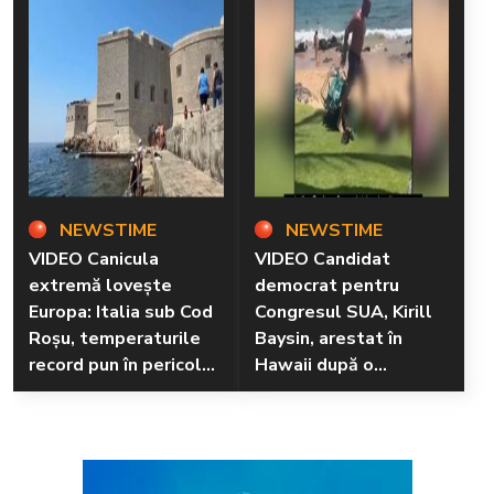
NEWSTIME
NEWSTIME
VIDEO Canicula
VIDEO Candidat
extremă lovește
democrat pentru
Europa: Italia sub Cod
Congresul SUA, Kirill
Roșu, temperaturile
Baysin, arestat în
record pun în pericol
Hawaii după o
sănătatea și mediul
altercație violentă pe
plajă