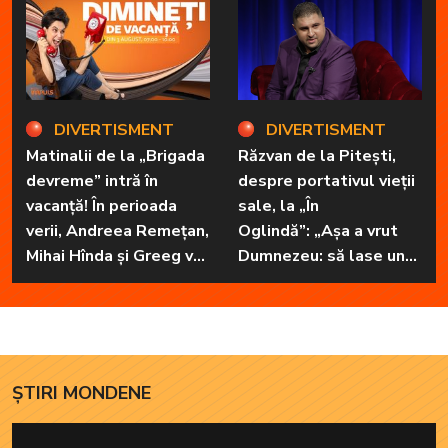
necuvântătoare
DIVERTISMENT
DIVERTISMENT
Matinalii de la „Brigada
Răzvan de la Pitești,
devreme” intră în
despre portativul vieții
vacanță! În perioada
sale, la „În
verii, Andreea Remețan,
Oglindă”: „Așa a vrut
Mihai Hînda și Greeg vor
Dumnezeu: să lase unul
da, pe rând, trezirea cu
în familie cu har, harul
„Dimineți de vacanță”
de a cânta, să poată să
ofere familiei ceea ce-i
lipsește”
ȘTIRI MONDENE