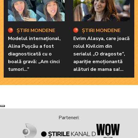
ȘTIRI MONDENE
ȘTIRI MONDENE
Modelul internațional,
Evrim Alasya, care joacă
Alina Pușcău a fost
rolul Kivilcim din
diagnosticată cu o
serialul „O dragoste”,
boală gravă: „Am cinci
apariție emoționantă
tumori...”
alături de mama sa!
Iată cum arată cea mai
importantă persoană
din viața renumitei
actrițe
Next
Previous
Parteneri: