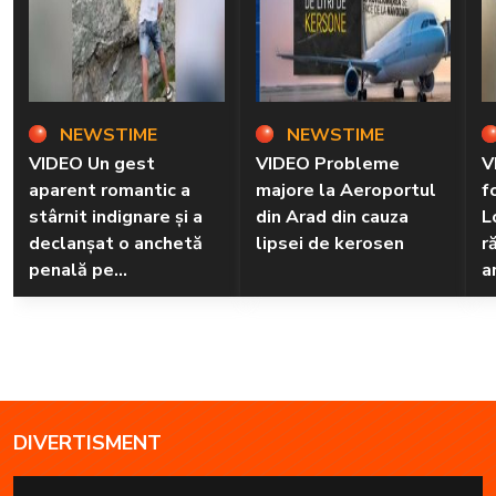
NEWSTIME
NEWSTIME
VIDEO Un gest
VIDEO Probleme
V
aparent romantic a
majore la Aeroportul
f
stârnit indignare și a
din Arad din cauza
L
declanșat o anchetă
lipsei de kerosen
r
penală pe
a
Transfăgărășan
DIVERTISMENT