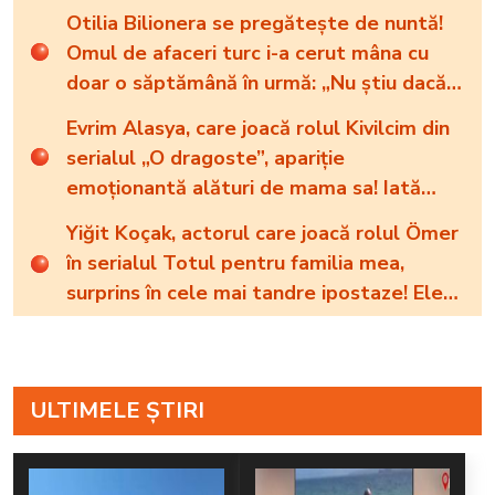
schimbări de look foarte dese”
Otilia Bilionera se pregătește de nuntă!
Omul de afaceri turc i-a cerut mâna cu
doar o săptămână în urmă: „Nu știu dacă
va fi anul ăsta”
Evrim Alasya, care joacă rolul Kivilcim din
serialul „O dragoste”, apariție
emoționantă alături de mama sa! Iată
cum arată cea mai importantă persoană
Yiğit Koçak, actorul care joacă rolul Ömer
din viața renumitei actrițe
în serialul Totul pentru familia mea,
surprins în cele mai tandre ipostaze! Ele
sunt marile sale iubiri
ULTIMELE ȘTIRI