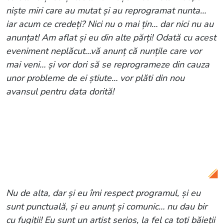
niște miri care au mutat și au reprogramat nunta…
iar acum ce credeți? Nici nu o mai țin… dar nici nu au
anunțat! Am aflat și eu din alte părți! Odată cu acest
eveniment neplăcut…vă anunț că nunțile care vor
mai veni… și vor dori să se reprogrameze din cauza
unor probleme de ei știute… vor plăti din nou
avansul pentru data dorită!
Citește și:
Otilia Bilionera se pregătește
de nuntă! Omul de afaceri turc i-a cerut
mâna cu doar o săptămână în urmă: „Nu
știu dacă va fi anul ăsta”
Nu de alta, dar și eu îmi respect programul, și eu
sunt punctuală, și eu anunț și comunic… nu dau bir
cu fugiții! Eu sunt un artist serios, la fel ca toți băieţii