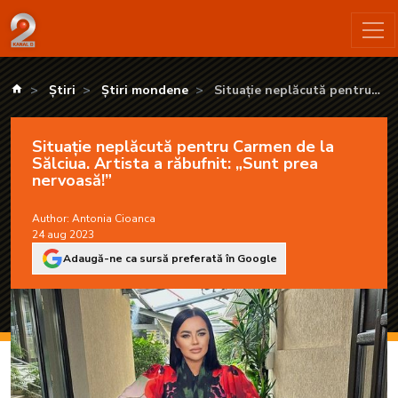
Situație neplăcută pentru Carmen de la Sălciua. Artista a răbu
kanald.ro
Știri
Știri mondene
Situație neplăcută pentru
Carmen de la Sălciua. Artista a
răbufnit: „Sunt prea nervoasă!”
Situație neplăcută pentru Carmen de la
Sălciua. Artista a răbufnit: „Sunt prea
nervoasă!”
Author:
Antonia Cioanca
24 aug 2023
Adaugă-ne ca sursă preferată în Google