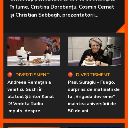
în lume, Cristina Dorobanțu, Cosmin Cernat
și Christian Sabbagh, prezentatorii
grupajelor informative de la Kanal D, aduc
în fiecare zi cele mai importante informații
în fața telespectatorilor.
DIVERTISMENT
DIVERTISMENT
Andreea Remețan a
Paul Surugiu – Fuego,
venit cu Sushi în
surprins de matinalii de
platoul Știrilor Kanal
la „Brigada devreme”
D! Vedeta Radio
înaintea aniversării de
Impuls, despre
50 de ani
„Dimineți de vacanță” și
prietena sa