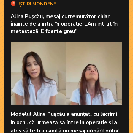
ȘTIRI MONDENE
Alina Pușcău, mesaj cutremurător chiar
înainte de a intra în operație: „Am intrat în
metastază. E foarte greu”
Modelul Alina Pușcău a anunțat, cu lacrimi
în ochi, că urmează să între în operație și a
ales să le transmită un mesaj urmăritorilor