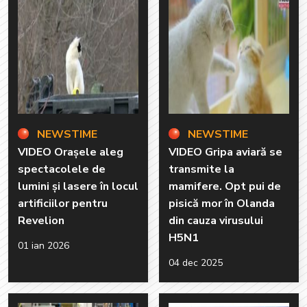
NEWSTIME
NEWSTIME
VIDEO Orașele aleg
VIDEO Gripa aviară se
spectacolele de
transmite la
lumini și lasere în locul
mamifere. Opt pui de
artificiilor pentru
pisică mor în Olanda
Revelion
din cauza virusului
H5N1
01 ian 2026
04 dec 2025