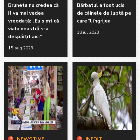
Bruneta nu credea că
Bărbatul a fost ucis
îl va mai vedea
de câinele de luptă pe
vreodată: „Eu simt că
care îl îngrijea
viața noastră s-a
18 iul 2023
despărțit aici”
15 aug 2023
NEWSTIME
INEDIT