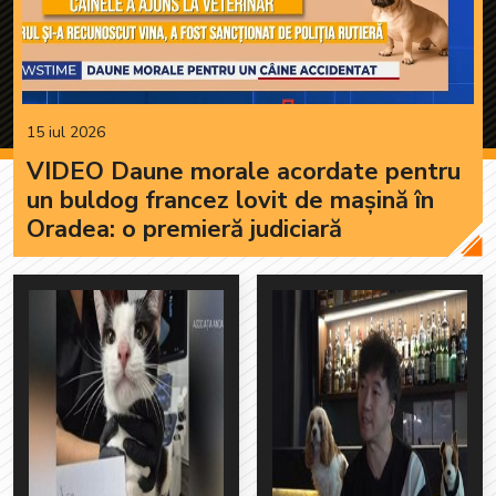
15 iul 2026
VIDEO Daune morale acordate pentru
un buldog francez lovit de mașină în
Oradea: o premieră judiciară