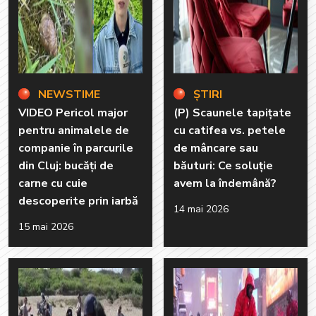
NEWSTIME
ȘTIRI
VIDEO Pericol major
(P) Scaunele tapițate
pentru animalele de
cu catifea vs. petele
companie în parcurile
de mâncare sau
din Cluj: bucăți de
băuturi: Ce soluție
carne cu cuie
avem la îndemână?
descoperite prin iarbă
14 mai 2026
15 mai 2026