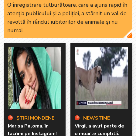
O înregistrare tulburătoare, care a ajuns rapid în
atenția publicului și a poliției, a stârnit un val de
revoltă în rândul iubitorilor de animale și nu
numai.
ȘTIRI MONDENE
NEWSTIME
Marisa Paloma, în
Virgil a avut parte de
lacrimi pe Instagram!
o moarte cumplită.