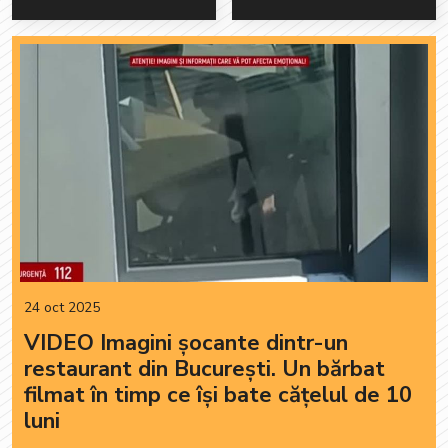
24 oct 2025
VIDEO Imagini șocante dintr-un
restaurant din București. Un bărbat
filmat în timp ce își bate cățelul de 10
luni