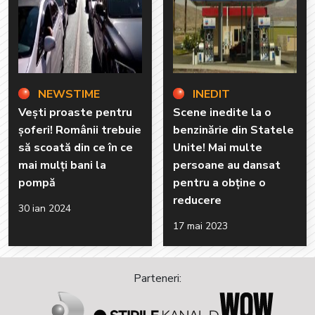
NEWSTIME
INEDIT
Vești proaste pentru
Scene inedite la o
șoferi! Românii trebuie
benzinărie din Statele
să scoată din ce în ce
Unite! Mai multe
mai mulți bani la
persoane au dansat
pompă
pentru a obține o
reducere
30 ian 2024
17 mai 2023
Parteneri: