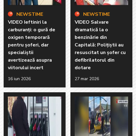
NEWSTIME
NEWSTIME
VIDEO Ieftiniri la
VIDEO Salvare
carburanți: o gură de
dramatică la o
oxigen temporară
benzinărie din
pentru șoferi, dar
Capitală: Polițiștii au
specialiștii
resuscitat un șofer cu
avertizează asupra
defibrilatorul din
viitorului incert
dotare
16 iun 2026
27 mar 2026