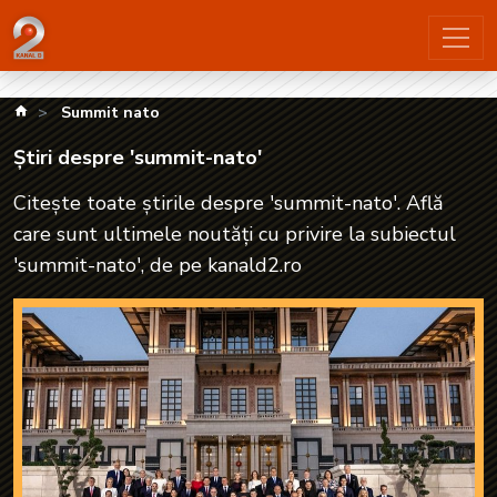
Știri despre 'summit-nato'| kanald2.ro
kanald.ro
Summit nato
Știri despre 'summit-nato'
Citește toate știrile despre 'summit-nato'. Află
care sunt ultimele noutăți cu privire la subiectul
'summit-nato', de pe kanald2.ro