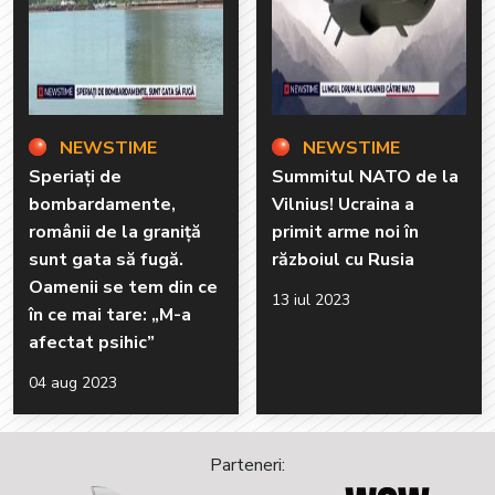
NEWSTIME
NEWSTIME
Speriați de
Summitul NATO de la
bombardamente,
Vilnius! Ucraina a
românii de la graniță
primit arme noi în
sunt gata să fugă.
războiul cu Rusia
Oamenii se tem din ce
13 iul 2023
în ce mai tare: „M-a
afectat psihic”
04 aug 2023
Parteneri: