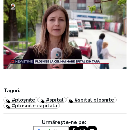
Taguri:
#ploșnițe
#spital
#spital plosnite
#plosnite capitala
Urmărește-ne pe: