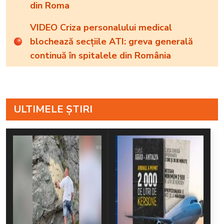
din Roma
VIDEO Criza personalului medical
blochează secțiile ATI: greva generală
continuă în spitalele din România
ULTIMELE ȘTIRI