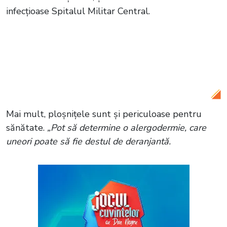
infecțioase Spitalul Militar Central.
Citește și:
VIDEO Elevii de la o școală din
Capitală, terorizați de ploșnițe! Școala
spune că a luat măsuri, dar insectele
sunt încă prezente în sălile de clasă
Mai mult, ploșnițele sunt și periculoase pentru
sănătate.
„Pot să determine o alergodermie, care
uneori poate să fie destul de deranjantă.