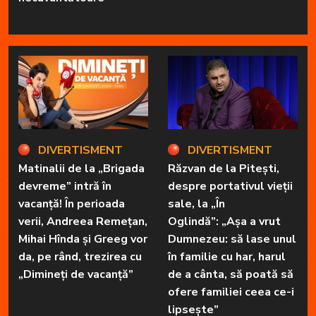
DIVERTISMENT
DIVERTISMENT
Matinalii de la „Brigada
Răzvan de la Pitești,
devreme” intră în
despre portativul vieții
vacanță! În perioada
sale, la „În
verii, Andreea Remețan,
Oglindă”: „Așa a vrut
Mihai Hînda și Greeg vor
Dumnezeu: să lase unul
da, pe rând, trezirea cu
în familie cu har, harul
„Dimineți de vacanță”
de a cânta, să poată să
ofere familiei ceea ce-i
lipsește”