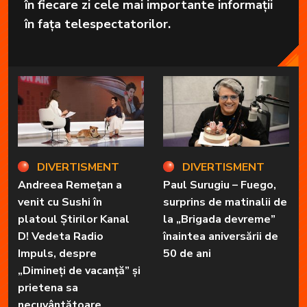
în fiecare zi cele mai importante informații
în fața telespectatorilor.
DIVERTISMENT
DIVERTISMENT
Andreea Remețan a
Paul Surugiu – Fuego,
venit cu Sushi în
surprins de matinalii de
platoul Știrilor Kanal
la „Brigada devreme”
D! Vedeta Radio
înaintea aniversării de
Impuls, despre
50 de ani
„Dimineți de vacanță” și
prietena sa
necuvântătoare