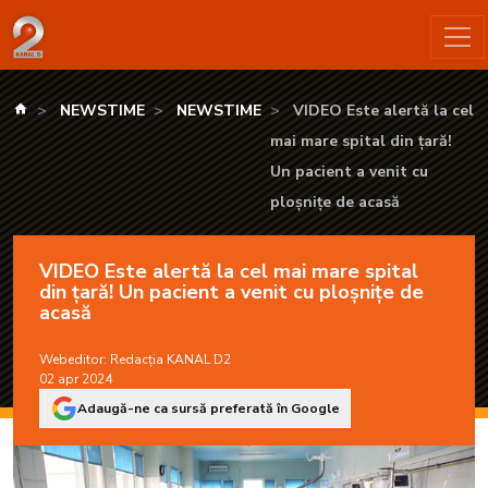
VIDEO Este alertă la cel mai mare spital din țară! Un pacient
kanald.ro
NEWSTIME
NEWSTIME
VIDEO Este alertă la cel
mai mare spital din țară!
Un pacient a venit cu
ploșnițe de acasă
VIDEO Este alertă la cel mai mare spital
din țară! Un pacient a venit cu ploșnițe de
acasă
Webeditor:
Redacția KANAL D2
02 apr 2024
Adaugă-ne ca sursă preferată în Google