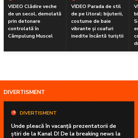
VIDEO Clădire veche
VIDEO Parada de stil
V
de un secol, demolată
de pe litoral: bijuterii,
b
prin detonare
costume de baie
S
controlată în
vibrante și coafuri
e
Câmpulung Muscel
inedite încântă turiștii
c
d
DIVERTISMENT
DIVERTISMENT
Unde pleacă în vacanță prezentatorii de
știri de la Kanal D! De la breaking news la