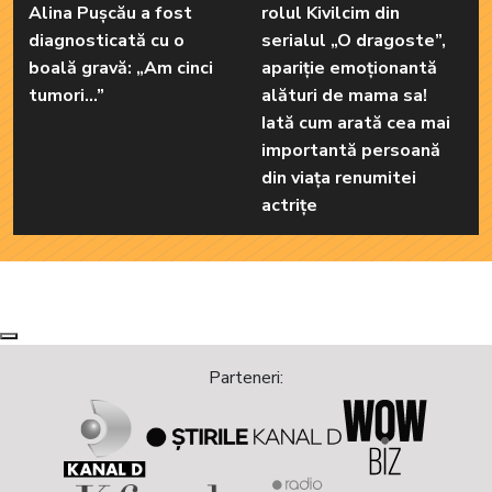
Alina Pușcău a fost
rolul Kivilcim din
diagnosticată cu o
serialul „O dragoste”,
boală gravă: „Am cinci
apariție emoționantă
tumori...”
alături de mama sa!
Iată cum arată cea mai
importantă persoană
din viața renumitei
actrițe
Next
Previous
Parteneri: