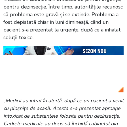
pentru dezinsecție. Între timp, autoritățile recunosc
că problema este gravă și se extinde. Problema a
fost depistată chiar în luni dimineață, când un
pacient s-a prezentat la urgențe, după ce a inhalat
soluții toxice.
Citește și:
VIDEO Ploșnițele închid toate
școlile din Sectorul 5! Părinții se roagă ca
insectele să nu le infecteze și casele
„Medicii au intrat în alertă, după ce un pacient a venit
cu ploșnițe de acasă. Acesta s-a prezentat aproape
intoxicat de substanțele folosite pentru dezinsecție.
Cadrele medicale au decis să închidă cabinetul din