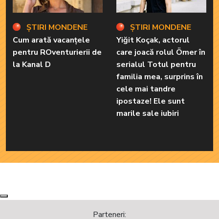
ȘTIRI MONDENE
ȘTIRI MONDENE
Cum arată vacanțele
Yiğit Koçak, actorul
pentru ROventurierii de
care joacă rolul Ömer în
la Kanal D
serialul Totul pentru
familia mea, surprins în
cele mai tandre
ipostaze! Ele sunt
marile sale iubiri
Next
Previous
Parteneri: