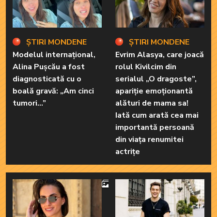
ȘTIRI MONDENE
ȘTIRI MONDENE
Modelul internațional,
Evrim Alasya, care joacă
Alina Pușcău a fost
rolul Kivilcim din
diagnosticată cu o
serialul „O dragoste”,
boală gravă: „Am cinci
apariție emoționantă
tumori...”
alături de mama sa!
Iată cum arată cea mai
importantă persoană
din viața renumitei
actrițe
4