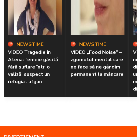
NEWSTIME
NEWSTIME
VIDEO Tragedie în
VIDEO „Food Noise” –
V
Atena: femeie găsită
zgomotul mental care
n
fără suflare într-o
ne face să ne gândim
d
valiză, suspect un
permanent la mâncare
u
refugiat afgan
m
d