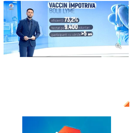
Citește și:
Cu ce probleme de sănătate
se confruntă Adda, după ce a anunțat că
a terminat tratamentul pentru boala
Lyme: „Nimic nu mă pune pe mine la pat”