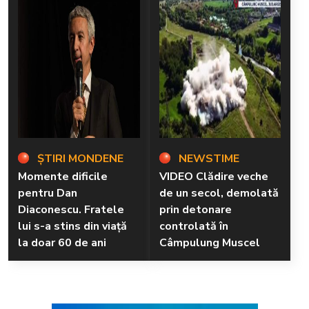
ȘTIRI MONDENE
NEWSTIME
Momente dificile
VIDEO Clădire veche
pentru Dan
de un secol, demolată
Diaconescu. Fratele
prin detonare
lui s-a stins din viață
controlată în
la doar 60 de ani
Câmpulung Muscel