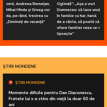
verii, Andreea Remețan,
Oglindă”: „Așa a vrut
Mihai Hînda și Greeg vor
Dumnezeu: să lase unul
da, pe rând, trezirea cu
în familie cu har, harul
„Dimineți de vacanță”
de a cânta, să poată să
ofere familiei ceea ce-i
lipsește”
ȘTIRI MONDENE
ȘTIRI MONDENE
Momente dificile pentru Dan Diaconescu.
Fratele lui s-a stins din viață la doar 60 de
ani