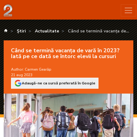
Când se termină vacanța de vară în 2023? Iată pe ce dată se în
kanald.ro
Știri
Actualitate
Când se termină vacanța de
vară în 2023? Iată pe ce dată se
întorc elevii la cursuri
Când se termină vacanța de vară în 2023?
Iată pe ce dată se întorc elevii la cursuri
Author:
Carmen Gearâp
21 aug 2023
Adaugă-ne ca sursă preferată în Google