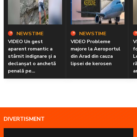
NEWSTIME
NEWSTIME
VIDEO Un gest
VIDEO Probleme
V
aparent romantic a
majore la Aeroportul
f
stârnit indignare și a
din Arad din cauza
L
declanșat o anchetă
lipsei de kerosen
r
penală pe
a
Transfăgărășan
DIVERTISMENT