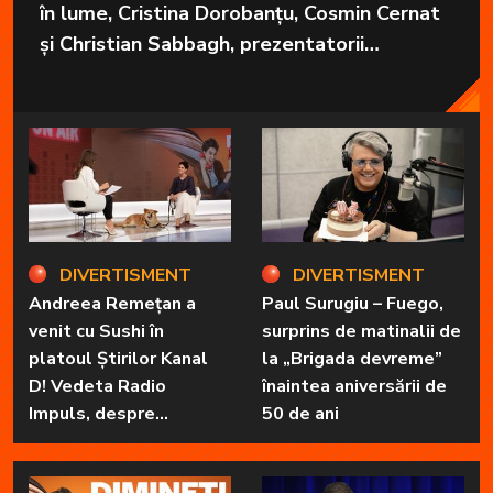
în lume, Cristina Dorobanțu, Cosmin Cernat
și Christian Sabbagh, prezentatorii
grupajelor informative de la Kanal D, aduc
în fiecare zi cele mai importante informații
în fața telespectatorilor.
DIVERTISMENT
DIVERTISMENT
Andreea Remețan a
Paul Surugiu – Fuego,
venit cu Sushi în
surprins de matinalii de
platoul Știrilor Kanal
la „Brigada devreme”
D! Vedeta Radio
înaintea aniversării de
Impuls, despre
50 de ani
„Dimineți de vacanță” și
prietena sa