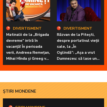
necuvântătoare
DIVERTISMENT
DIVERTISMENT
Matinalii de la „Brigada
Răzvan de la Pitești,
devreme” intră în
despre portativul vieții
vacanță! În perioada
sale, la „În
verii, Andreea Remețan,
Oglindă”: „Așa a vrut
Mihai Hînda și Greeg vor
Dumnezeu: să lase unul
da, pe rând, trezirea cu
în familie cu har, harul
„Dimineți de vacanță”
de a cânta, să poată să
ofere familiei ceea ce-i
lipsește”
ȘTIRI MONDENE