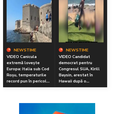
NEWSTIME
NEWSTIME
VIDEO Canicula
VIDEO Candidat
extremă lovește
democrat pentru
Europa: Italia sub Cod
Congresul SUA, Kirill
Roșu, temperaturile
Baysin, arestat în
record pun în pericol
Hawaii după o
sănătatea și mediul
altercație violentă pe
plajă