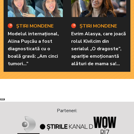
ȘTIRI MONDENE
ȘTIRI MONDENE
Modelul internațional,
Evrim Alasya, care joacă
Alina Pușcău a fost
rolul Kivilcim din
diagnosticată cu o
serialul „O dragoste”,
boală gravă: „Am cinci
apariție emoționantă
tumori...”
alături de mama sa!
Iată cum arată cea mai
importantă persoană
din viața renumitei
actrițe
Next
Previous
Parteneri: