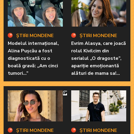
ȘTIRI MONDENE
ȘTIRI MONDENE
Modelul internațional,
Evrim Alasya, care joacă
Alina Pușcău a fost
rolul Kivilcim din
diagnosticată cu o
serialul „O dragoste”,
boală gravă: „Am cinci
apariție emoționantă
tumori...”
alături de mama sa!
Iată cum arată cea mai
importantă persoană
4
din viața renumitei
actrițe
ȘTIRI MONDENE
ȘTIRI MONDENE