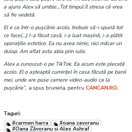
a ajuns Alex să umble…Tot timpul îl stresa că vrea
să fie vedetă.
El e ca într-o pușcărie acolo, trebuie să-i spună tot
ce face(...) I-a făcut casă, i-a luat mașină, i-a plătit
operațiile estetice. Ea nu avea nimic, nici măcar un
dulap. Am aflat asta abia prin iulie.
Alex a cunoscut-o pe TikTok. Ea acum este plecată
acolo. El o așteaptă cumințel în casa făcută pe banii
mei, unde are puse camere video-audio ca la
pușcărie”,
a spus bruneta, pentru
CANCAN.RO.
Taguri:
#carmen harra
#oana zavoranu
#Oana Zăvoranu si Alex Ashraf