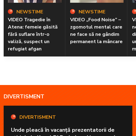
NEWSTIME
NEWSTIME
VIDEO Tragedie în
VIDEO „Food Noise” –
V
Atena: femeie găsită
zgomotul mental care
n
fără suflare într-o
ne face să ne gândim
d
valiză, suspect un
permanent la mâncare
u
refugiat afgan
m
d
DIVERTISMENT
DIVERTISMENT
Unde pleacă în vacanță prezentatorii de