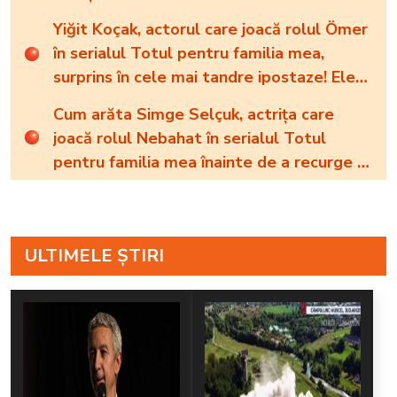
cum arată cea mai importantă persoană
Yiğit Koçak, actorul care joacă rolul Ömer
din viața renumitei actrițe
în serialul Totul pentru familia mea,
surprins în cele mai tandre ipostaze! Ele
sunt marile sale iubiri
Cum arăta Simge Selçuk, actrița care
joacă rolul Nebahat în serialul Totul
pentru familia mea înainte de a recurge la
operațiile estetice! Iată ce aspect fizic
uluitor avea aceasta la 19 ani: „Tinerețe
rebelă”
ULTIMELE ȘTIRI