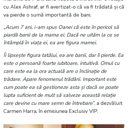
cu Alex Ashraf, ar fi avertizat-o că va fi trădată și că
va pierde o sumă importantă de bani.
„Acum 7 ani, i-am spus Oanei că este în pericol să
piardă banii de la mama ei. Dacă ne uităm la ce se
întâmplă în viața ei, ea are figura mamei.
Îi lipsește figura tatălui, ea are banii, dar îi pierde. Ea
este o persoană foarte iubitoare, intuitivă. Omul cu
care este ea la ora actuală are o înclinație de
trădare. Apare fenomenul trădării. Important este
cum poate ea să gestioneze asta și dacă se poate
lupta suficient de mult să salveze această relație
care devine cu mare semn de întrebare”
, a dezvăluit
Carmen Harra, în emisiunea Exclusiv VIP.