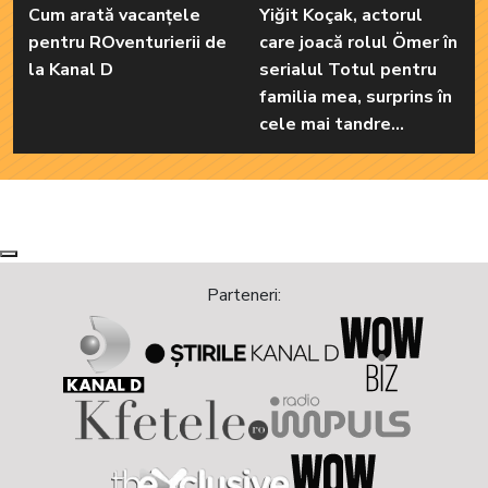
Cum arată vacanțele
Yiğit Koçak, actorul
pentru ROventurierii de
care joacă rolul Ömer în
la Kanal D
serialul Totul pentru
familia mea, surprins în
cele mai tandre
ipostaze! Ele sunt
marile sale iubiri
Next
Previous
Parteneri: