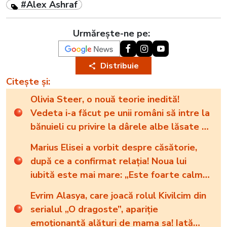
#Alex Ashraf
Urmărește-ne pe:
Distribuie
Citește și:
Olivia Steer, o nouă teorie inedită!
Vedeta i-a făcut pe unii români să intre la
bănuieli cu privire la dârele albe lăsate de
avioane: „Un experiment”
Marius Elisei a vorbit despre căsătorie,
după ce a confirmat relația! Noua lui
iubită este mai mare: „Este foarte calmă
și iubește copiii”
Evrim Alasya, care joacă rolul Kivilcim din
serialul „O dragoste”, apariție
emoționantă alături de mama sa! Iată