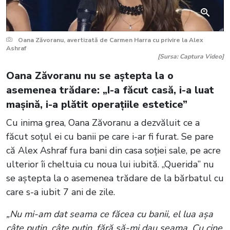
Oana Zăvoranu, avertizată de Carmen Harra cu privire la Alex
Ashraf
[Sursa: Captura Video]
Oana Zăvoranu nu se aștepta la o
asemenea trădare: „I-a făcut casă, i-a luat
mașină, i-a plătit operațiile estetice”
Cu inima grea, Oana Zăvoranu a dezvăluit ce a
făcut soțul ei cu banii pe care i-ar fi furat. Se pare
că Alex Ashraf fura bani din casa soției sale, pe acre
ulterior îi cheltuia cu noua lui iubită. „Querida” nu
se aștepta la o asemenea trădare de la bărbatul cu
care s-a iubit 7 ani de zile.
„Nu mi-am dat seama ce făcea cu banii, el lua așa
câte puțin, câte puțin, fără să-mi dau seama. Cu cine