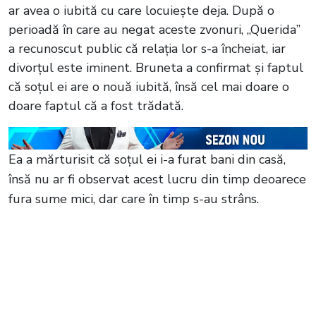
ar avea o iubită cu care locuiește deja. După o
perioadă în care au negat aceste zvonuri, „Querida”
a recunoscut public că relația lor s-a încheiat, iar
divorțul este iminent. Bruneta a confirmat și faptul
că soțul ei are o nouă iubită, însă cel mai doare o
doare faptul că a fost trădată.
Ea a mărturisit că soțul ei i-a furat bani din casă,
însă nu ar fi observat acest lucru din timp deoarece
fura sume mici, dar care în timp s-au strâns.
Citește și:
Oana Zăvoranu, primele
declarații despre noua iubită a lui Alex
Ashraf! Nu se aștepta la o asemenea
trădare: „El o așteaptă cumințel în casa