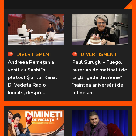
în fiecare zi cele mai importante informații
în fața telespectatorilor.
DIVERTISMENT
DIVERTISMENT
Andreea Remețan a
Paul Surugiu – Fuego,
venit cu Sushi în
surprins de matinalii de
platoul Știrilor Kanal
la „Brigada devreme”
D! Vedeta Radio
înaintea aniversării de
Impuls, despre
50 de ani
„Dimineți de vacanță” și
prietena sa
necuvântătoare