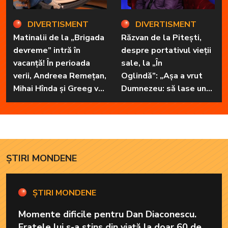
DIVERTISMENT
DIVERTISMENT
Matinalii de la „Brigada
Răzvan de la Pitești,
devreme” intră în
despre portativul vieții
vacanță! În perioada
sale, la „În
verii, Andreea Remețan,
Oglindă”: „Așa a vrut
Mihai Hînda și Greeg vor
Dumnezeu: să lase unul
da, pe rând, trezirea cu
în familie cu har, harul
„Dimineți de vacanță”
de a cânta, să poată să
ofere familiei ceea ce-i
lipsește”
ȘTIRI MONDENE
ȘTIRI MONDENE
Momente dificile pentru Dan Diaconescu.
Fratele lui s-a stins din viață la doar 60 de