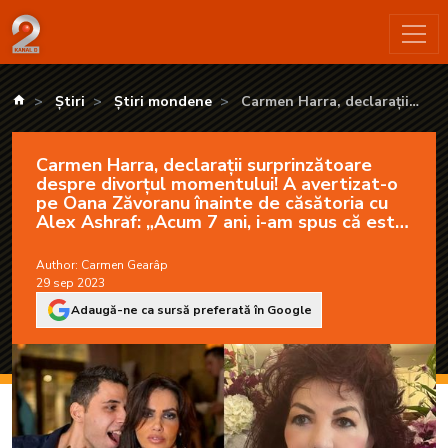
Carmen Harra, declarații surprinzătoare despre divorțul moment
kanald.ro
Știri
Știri mondene
Carmen Harra, declarații
surprinzătoare despre divorțul
momentului! A avertizat-o pe
Carmen Harra, declarații surprinzătoare
Oana Zăvoranu înainte de
despre divorțul momentului! A avertizat-o
căsătoria cu Alex Ashraf:
pe Oana Zăvoranu înainte de căsătoria cu
„Acum 7 ani, i-am spus că este
Alex Ashraf: „Acum 7 ani, i-am spus că este
în pericol”
în pericol”
Author:
Carmen Gearâp
29 sep 2023
Adaugă-ne ca sursă preferată în Google