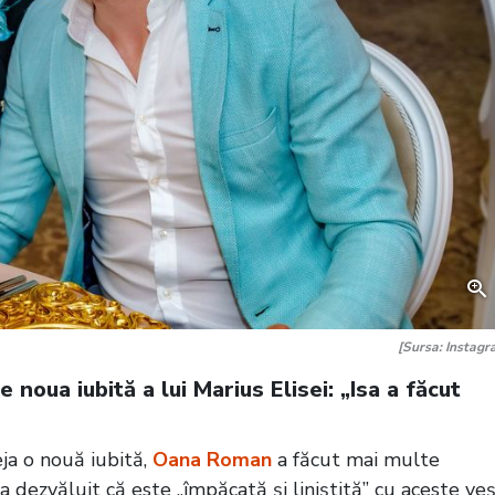
[Sursa: Instagr
noua iubită a lui Marius Elisei: „Isa a făcut
eja o nouă iubită,
Oana Roman
a făcut mai multe
 dezvăluit că este „împăcată și liniștită” cu aceste veș