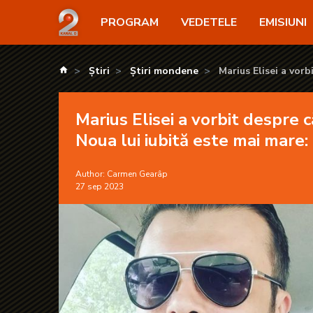
Marius Elisei a vorbit despre căsătorie, după ce a co
PROGRAM
VEDETELE
EMISIUNI
kanald.ro
Știri
Știri mondene
Marius Elisei a vorb
mai mare: „Este foarte 
Marius Elisei a vorbit despre c
Noua lui iubită este mai mare: 
Author:
Carmen Gearâp
27 sep 2023