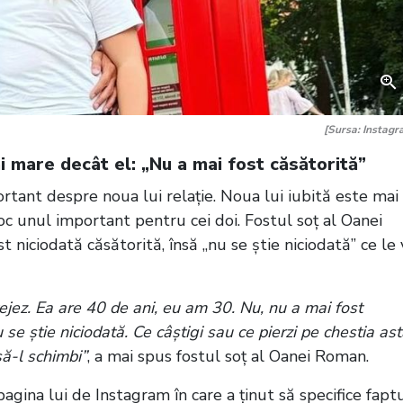
[Sursa: Instagr
ai mare decât el: „Nu a mai fost căsătorită”
rtant despre noua lui relație. Noua lui iubită este mai
oc unul important pentru cei doi. Fostul soț al Oanei
 niciodată căsătorită, însă „nu se știe niciodată” ce le 
jez. Ea are 40 de ani, eu am 30. Nu, nu a mai fost
 se știe niciodată. Ce câștigi sau ce pierzi pe chestia as
să-l schimbi”
, a mai spus fostul soț al Oanei Roman.
agina lui de Instagram în care a ținut să specifice fapt