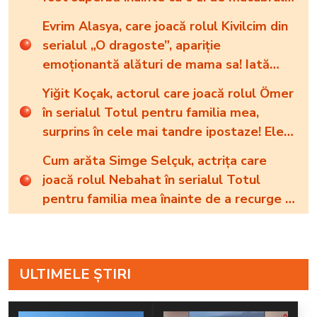
organizat de fostul soț”
Evrim Alasya, care joacă rolul Kivilcim din
serialul „O dragoste”, apariție
emoționantă alături de mama sa! Iată
cum arată cea mai importantă persoană
Yiğit Koçak, actorul care joacă rolul Ömer
din viața renumitei actrițe
în serialul Totul pentru familia mea,
surprins în cele mai tandre ipostaze! Ele
sunt marile sale iubiri
Cum arăta Simge Selçuk, actrița care
joacă rolul Nebahat în serialul Totul
pentru familia mea înainte de a recurge la
operațiile estetice! Iată ce aspect fizic
uluitor avea aceasta la 19 ani: „Tinerețe
rebelă”
ULTIMELE ȘTIRI