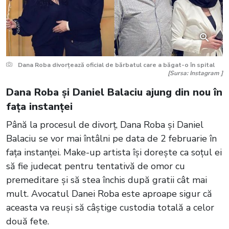
Dana Roba divorțează oficial de bărbatul care a băgat-o în spital
[Sursa: Instagram ]
Dana Roba și Daniel Balaciu ajung din nou în
fața instanței
Până la procesul de divorț, Dana Roba și Daniel
Balaciu se vor mai întâlni pe data de 2 februarie în
fața instanței. Make-up artista își dorește ca soțul ei
să fie judecat pentru tentativă de omor cu
premeditare și să stea închis după gratii cât mai
mult. Avocatul Danei Roba este aproape sigur că
aceasta va reuși să câștige custodia totală a celor
două fete.