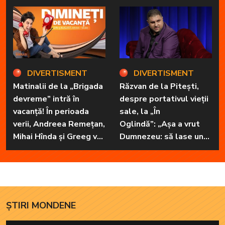
prietena sa
necuvântătoare
DIVERTISMENT
DIVERTISMENT
Matinalii de la „Brigada
Răzvan de la Pitești,
devreme” intră în
despre portativul vieții
vacanță! În perioada
sale, la „În
verii, Andreea Remețan,
Oglindă”: „Așa a vrut
Mihai Hînda și Greeg vor
Dumnezeu: să lase unul
da, pe rând, trezirea cu
în familie cu har, harul
„Dimineți de vacanță”
de a cânta, să poată să
ofere familiei ceea ce-i
lipsește”
ȘTIRI MONDENE