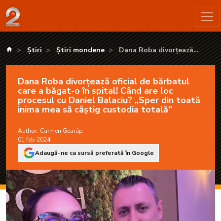
Dana Roba divorțează oficial de bărbatul care a băgat-o în spi
kanald.ro
Știri
Știri mondene
Dana Roba divorțează
oficial de bărbatul care a
băgat-o în spital! Când are loc
Dana Roba divorțează oficial de bărbatul
procesul cu Daniel Balaciu?
care a băgat-o în spital! Când are loc
„Sper din toată inima mea să
procesul cu Daniel Balaciu? „Sper din toată
câștig custodia totală”
inima mea să câștig custodia totală”
Author:
Carmen Gearâp
01 feb 2024
Adaugă-ne ca sursă preferată în Google