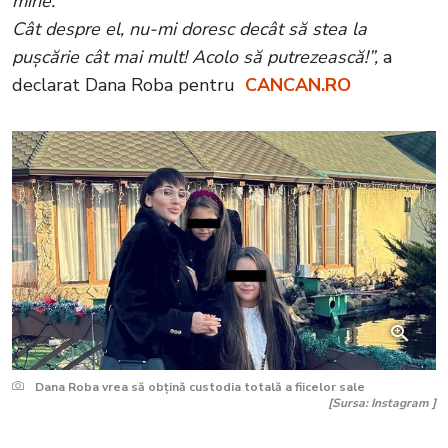
mine.
Cât despre el, nu-mi doresc decât să stea la
pușcărie cât mai mult! Acolo să putrezească!”,
a
declarat Dana Roba pentru
CANCAN.RO
Dana Roba vrea să obțină custodia totală a fiicelor sale
[Sursa: Instagram ]