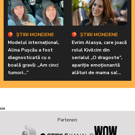
ȘTIRI MONDENE
ȘTIRI MONDENE
Modelul internațional,
Evrim Alasya, care joacă
Alina Pușcău a fost
rolul Kivilcim din
diagnosticată cu o
serialul „O dragoste”,
boală gravă: „Am cinci
apariție emoționantă
tumori...”
alături de mama sa!
Iată cum arată cea mai
importantă persoană
din viața renumitei
actrițe
Next
Previous
Parteneri: