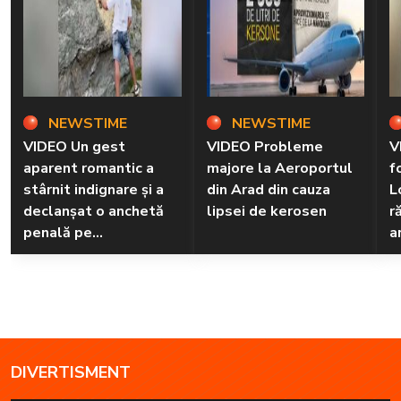
NEWSTIME
NEWSTIME
VIDEO Un gest
VIDEO Probleme
V
aparent romantic a
majore la Aeroportul
f
stârnit indignare și a
din Arad din cauza
L
declanșat o anchetă
lipsei de kerosen
r
penală pe
a
Transfăgărășan
DIVERTISMENT