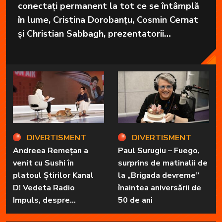
conectați permanent la tot ce se întâmplă
în lume, Cristina Dorobanțu, Cosmin Cernat
și Christian Sabbagh, prezentatorii
grupajelor informative de la Kanal D, aduc
în fiecare zi cele mai importante informații
în fața telespectatorilor.
DIVERTISMENT
DIVERTISMENT
Andreea Remețan a
Paul Surugiu – Fuego,
venit cu Sushi în
surprins de matinalii de
platoul Știrilor Kanal
la „Brigada devreme”
D! Vedeta Radio
înaintea aniversării de
Impuls, despre
50 de ani
„Dimineți de vacanță” și