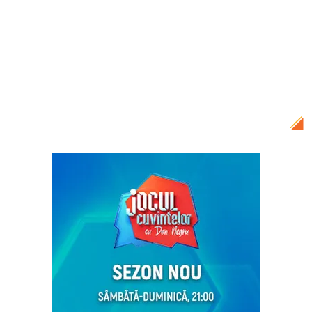
Citește și:
Dana Roba, o nouă întâlnire cu
Daniel Balaciu! Make-up artistul a trecut
prin clipe grele în sala de judecată: „Îmi
bate inima și îmi vine să plâng, îmi e frică
de el”