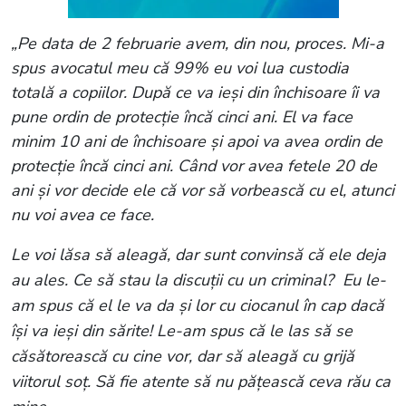
„Pe data de 2 februarie avem, din nou, proces. Mi-a
spus avocatul meu că 99% eu voi lua custodia
totală a copiilor. După ce va ieși din închisoare îi va
pune ordin de protecție încă cinci ani. El va face
minim 10 ani de închisoare și apoi va avea ordin de
protecție încă cinci ani. Când vor avea fetele 20 de
ani și vor decide ele că vor să vorbească cu el, atunci
nu voi avea ce face.
Le voi lăsa să aleagă, dar sunt convinsă că ele deja
au ales. Ce să stau la discuții cu un criminal?
Eu le-
am spus că el le va da și lor cu ciocanul în cap dacă
își va ieși din sărite! Le-am spus că le las să se
căsătorească cu cine vor, dar să aleagă cu grijă
viitorul soț. Să fie atente să nu pățească ceva rău ca