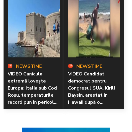
NEWSTIME
NEWSTIME
VIDEO Canicula
VIDEO Candidat
extremă lovește
democrat pentru
Europa: Italia sub Cod
Congresul SUA, Kirill
Roșu, temperaturile
Baysin, arestat în
record pun în pericol
Hawaii după o
sănătatea și mediul
altercație violentă pe
plajă