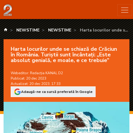
Harta locurilor unde se schiază de Crăciun în România. Turiștii
kanald.ro
NEWSTIME
NEWSTIME
Harta locurilor unde se
schiază de Crăciun în
România. Turiștii sunt
Harta locurilor unde se schiază de Crăciun
încântați: „Este absolut
în România. Turiștii sunt încântați: „Este
genială, e moale, e ce
absolut genială, e moale, e ce trebuie”
trebuie”
Webeditor:
Redacția KANAL D2
Publicat: 20 dec 2023
Actualizat: 20 dec 2023, 17:33
Adaugă-ne ca sursă preferată în Google