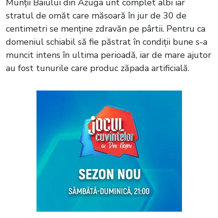
Munții Baiului din Azuga unt complet albi iar
stratul de omăt care măsoară în jur de 30 de
centimetri se menține zdravăn pe pârtii. Pentru ca
domeniul schiabil să fie păstrat în condiții bune s-a
muncit intens în ultima perioadă, iar de mare ajutor
au fost tunurile care produc zăpada artificială.