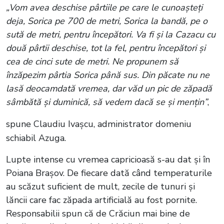
„Vom avea deschise pârtiile pe care le cunoașteți
deja, Sorica pe 700 de metri, Sorica la bandă, pe o
sută de metri, pentru începători. Va fi și la Cazacu cu
două pârtii deschise, tot la fel, pentru începători și
cea de cinci sute de metri. Ne propunem să
înzăpezim pârtia Sorica până sus. Din păcate nu ne
lasă deocamdată vremea, dar văd un pic de zăpadă
sâmbătă și duminică, să vedem dacă se și mențin”
,
spune Claudiu Ivașcu, administrator domeniu
schiabil Azuga.
Lupte intense cu vremea capricioasă s-au dat și în
Poiana Brașov. De fiecare dată când temperaturile
au scăzut suficient de mult, zecile de tunuri și
lăncii care fac zăpada artificială au fost pornite.
Responsabilii spun că de Crăciun mai bine de