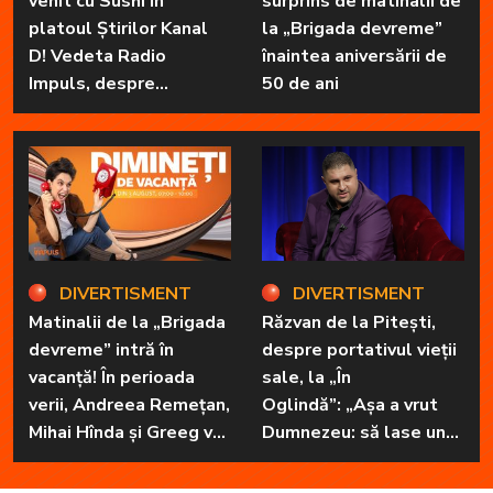
venit cu Sushi în
surprins de matinalii de
platoul Știrilor Kanal
la „Brigada devreme”
D! Vedeta Radio
înaintea aniversării de
Impuls, despre
50 de ani
„Dimineți de vacanță” și
prietena sa
necuvântătoare
DIVERTISMENT
DIVERTISMENT
Matinalii de la „Brigada
Răzvan de la Pitești,
devreme” intră în
despre portativul vieții
vacanță! În perioada
sale, la „În
verii, Andreea Remețan,
Oglindă”: „Așa a vrut
Mihai Hînda și Greeg vor
Dumnezeu: să lase unul
da, pe rând, trezirea cu
în familie cu har, harul
„Dimineți de vacanță”
de a cânta, să poată să