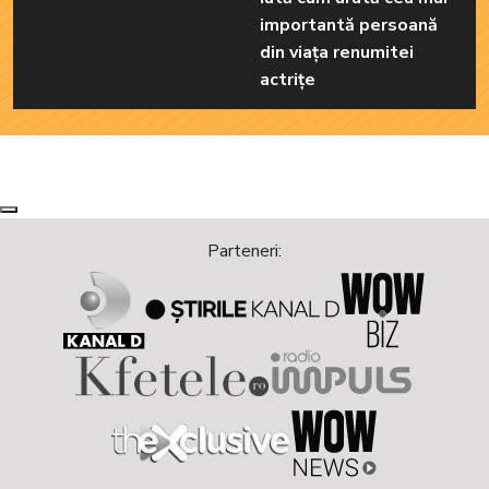
importantă persoană
din viața renumitei
actrițe
Next
Previous
Parteneri: