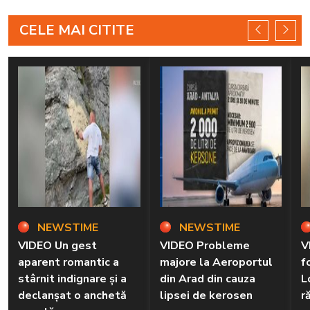
CELE MAI CITITE
NEWSTIME
NEWSTIME
VIDEO Un gest
VIDEO Probleme
V
aparent romantic a
majore la Aeroportul
f
stârnit indignare și a
din Arad din cauza
L
declanșat o anchetă
lipsei de kerosen
r