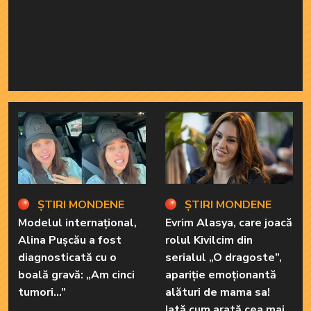
ȘTIRI MONDENE
ȘTIRI MONDENE
Modelul internațional,
Evrim Alasya, care joacă
Alina Pușcău a fost
rolul Kivilcim din
diagnosticată cu o
serialul „O dragoste”,
boală gravă: „Am cinci
apariție emoționantă
tumori...”
alături de mama sa!
Iată cum arată cea mai