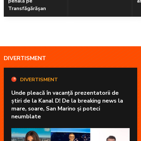
penală pe
a
Transfăgărășan
DIVERTISMENT
DIVERTISMENT
Unde pleacă în vacanță prezentatorii de
știri de la Kanal D! De la breaking news la
mare, soare, San Marino și poteci
neumblate