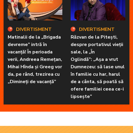
DIVERTISMENT
DIVERTISMENT
Matinalii de la „Brigada
Răzvan de la Pitești,
devreme” intră în
despre portativul vieții
vacanță! În perioada
sale, la „În
verii, Andreea Remețan,
Oglindă”: „Așa a vrut
Mihai Hînda și Greeg vor
Dumnezeu: să lase unul
da, pe rând, trezirea cu
în familie cu har, harul
„Dimineți de vacanță”
de a cânta, să poată să
ofere familiei ceea ce-i
lipsește”