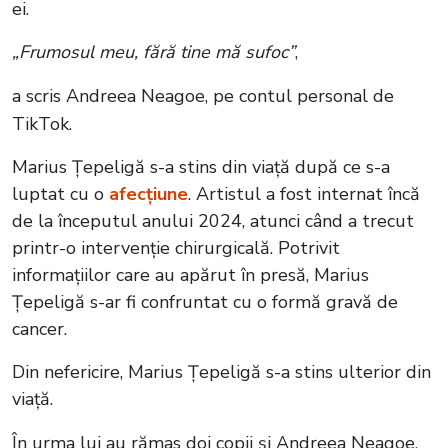
ei.
„Frumosul meu, fără tine mă sufoc”
,
a scris Andreea Neagoe, pe contul personal de
TikTok.
Marius Țepeligă s-a stins din viață după ce s-a
luptat cu o
afecțiune
. Artistul a fost internat încă
de la începutul anului 2024, atunci când a trecut
printr-o intervenție chirurgicală. Potrivit
informațiilor care au apărut în presă, Marius
Țepeligă s-ar fi confruntat cu o formă gravă de
cancer.
Din nefericire, Marius Țepeligă s-a stins ulterior din
viață.
În urma lui au rămas doi copii și Andreea Neagoe,