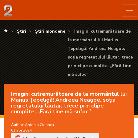
Imagini cutremurătoare de la mormântul lui Marius Țepeligă! An
kanald.ro
Știri
Știri mondene
Imagini cutremurătoare de
la mormântul lui Marius
Țepeligă! Andreea Neagoe,
soția regretatului lăutar, trece
prin clipe cumplite: „Fără tine
mă sufoc”
Imagini cutremurătoare de la mormântul lui
Marius Țepeligă! Andreea Neagoe, soția
regretatului lăutar, trece prin clipe
cumplite: „Fără tine mă sufoc”
Author:
Antonia Cioanca
01 apr 2024