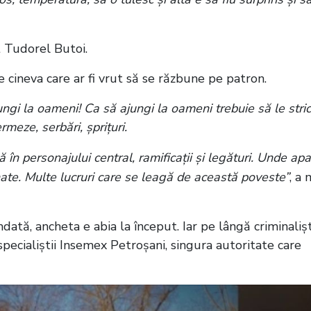
at Tudorel Butoi.
e cineva care ar fi vrut să se răzbune pe patron.
ngi la oameni! Ca să ajungi la oameni trebuie să le stric
rmeze, serbări, șprițuri.
în personajului central, ramificații și legături. Unde ap
nate. Multe lucruri care se leagă de această poveste”
, a 
dată, ancheta e abia la început. Iar pe lângă criminalișt
specialiștii Insemex Petroșani, singura autoritate care