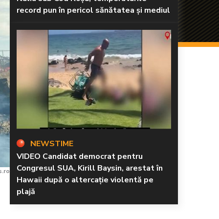
record pun în pericol sănătatea și mediul
NEWSTIME
VIDEO Candidat democrat pentru
Congresul SUA, Kirill Baysin, arestat în
s.ro
Hawaii după o altercație violentă pe
plajă