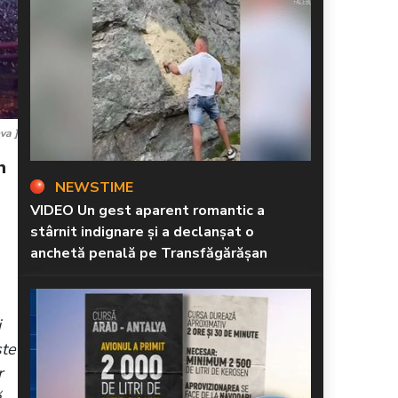
va ]
n
NEWSTIME
VIDEO Un gest aparent romantic a
stârnit indignare și a declanșat o
anchetă penală pe Transfăgărășan
i
ște
r
ă