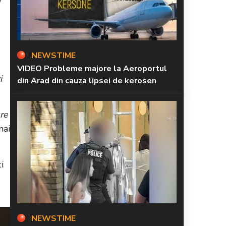
NEWSTIME
VIDEO Probleme majore la Aeroportul
i
din Arad din cauza lipsei de kerosen
are
mai
i
NEWSTIME