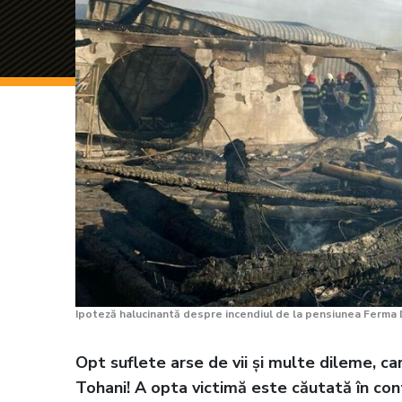
Ipoteză halucinantă despre incendiul de la pensiunea Ferma 
Opt suflete arse de vii și multe dileme, ca
Tohani! A opta victimă este căutată în con