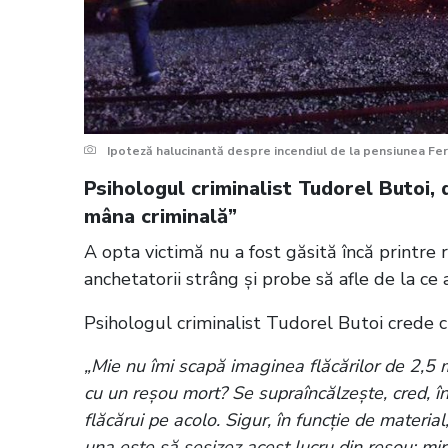
Ipoteză halucinantă despre incendiul de la pensiunea Ferma
Psihologul criminalist Tudorel Butoi, 
mâna criminală”
A opta victimă nu a fost găsită încă printre 
anchetatorii strâng și probe să afle de la ce a
Psihologul criminalist Tudorel Butoi crede că
„Mie nu îmi scapă imaginea flăcărilor de 2,5 m
cu un reșou mort? Se supraîncălzește, cred, în
flăcărui pe acolo. Sigur, în funcție de materi
una este să sesizez acest lucru din reșou: miro