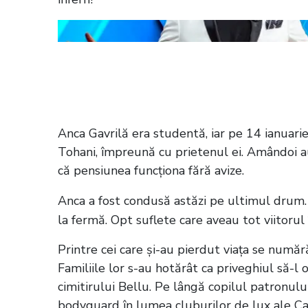
Citește și:
Cine sunt victimele care a
Dacilor! Destinul mai multor familii s
Anca Gavrilă era studentă, iar pe 14 ianuarie 
Tohani, împreună cu prietenul ei. Amândoi au 
că pensiunea funcționa fără avize.
Anca a fost condusă astăzi pe ultimul drum. E
la fermă. Opt suflete care aveau tot viitorul î
Printre cei care și-au pierdut viața se număr
Familiile lor s-au hotărât ca priveghiul să-l
cimitirului Bellu. Pe lângă copilul patronului,
bodyguard în lumea cluburilor de lux ale Ca