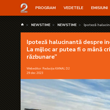
Ipoteză halucinantă despre incendiul de la pensiunea
PROGRAM
VEDETELE
EMISIUNI
kanald.ro
NEWSTIME
NEWSTIME
Ipoteză halucin
putea fi o mână cr
Ipoteză halucinantă despre in
La mijloc ar putea fi o mână c
răzbunare”
Webeditor:
Redacția KANAL D2
29 dec 2023