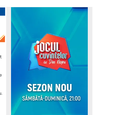
t
e
u.