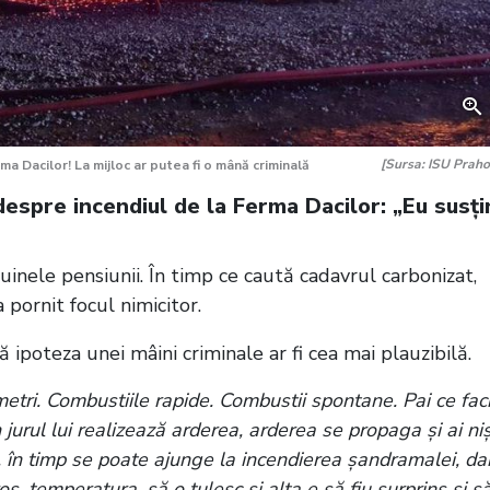
[Sursa: ISU Praho
 Dacilor! La mijloc ar putea fi o mână criminală
despre incendiul de la Ferma Dacilor: „Eu susți
ruinele pensiunii. În timp ce caută cadavrul carbonizat,
 pornit focul nimicitor.
 ipoteza unei mâini criminale ar fi cea mai plauzibilă.
etri. Combustiile rapide. Combustii spontane. Pai ce fac
 jurul lui realizează arderea, arderea se propaga și ai ni
al, în timp se poate ajunge la incendierea șandramalei, da
s, temperatura, să o tulesc și alta e să fiu surprins și s