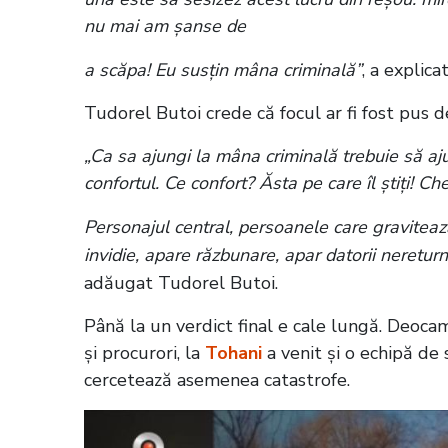
nu mai am șanse de
a scăpa! Eu susțin mâna criminală”
, a explic
Tudorel Butoi crede că focul ar fi fost pus d
„Ca sa ajungi la mâna criminală trebuie să aju
confortul. Ce confort? Ăsta pe care îl știți! Che
Personajul central, persoanele care gravitează 
invidie, apare răzbunare, apar datorii neretur
adăugat Tudorel Butoi.
Până la un verdict final e cale lungă. Deocam
și procurori, la
Tohani
a venit și o echipă de 
cercetează asemenea catastrofe.