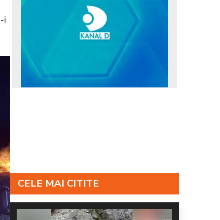
-i
CELE MAI CITITE