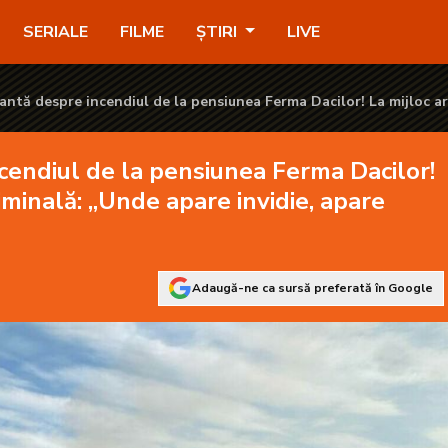
 Ferma Dacilor! La mijloc ar putea fi o mână criminală: „Unde ap
SERIALE
FILME
ȘTIRI
LIVE
antă despre incendiul de la pensiunea Ferma Dacilor! La mijloc ar
iminală: „Unde apare invidie, apare răzbunare”
cendiul de la pensiunea Ferma Dacilor!
riminală: „Unde apare invidie, apare
Adaugă-ne ca sursă preferată în Google