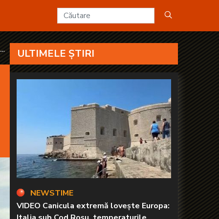
are invidie, apare răzbunare” - KANAL D2
ULTIMELE ȘTIRI
NEWSTIME
VIDEO Canicula extremă lovește Europa:
Italia sub Cod Roșu, temperaturile