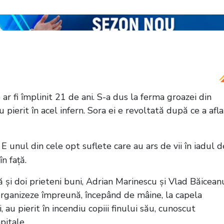
u căzut pradă focului de la pensiunea Ferma
-a făcut scrum
ar fi împlinit 21 de ani. S-a dus la ferma groazei din
pierit în acel infern. Sora ei e revoltată după ce a afla
 unul din cele opt suflete care au ars de vii în iadul d
n față.
ă și doi prieteni buni, Adrian Marinescu și Vlad Băicean
 organizeze împreună, începând de mâine, la capela
 au pierit în incendiu copiii finului său, cunoscut
pitale.