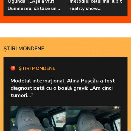
Oglindă”: „Așa a vrut
melodiei celui mai iubit
Dumnezeu: să lase unul
reality show
în familie cu har, harul
matrimonial
de a cânta, să poată să
ofere familiei ceea ce-i
lipsește”
ȘTIRI MONDENE
ȘTIRI MONDENE
Modelul internațional, Alina Pușcău a fost
diagnosticată cu o boală gravă: „Am cinci
tumori...”