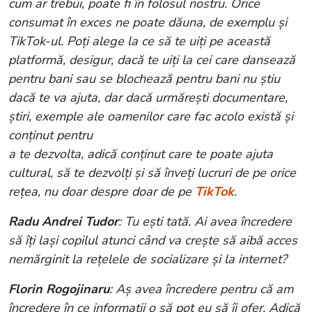
cum ar trebui, poate fi în folosul nostru. Orice
consumat în exces ne poate dăuna, de exemplu și
TikTok-ul. Poți alege la ce să te uiți pe această
platformă, desigur, dacă te uiți la cei care dansează
pentru bani sau se blochează pentru bani nu știu
dacă te va ajuta, dar dacă urmărești documentare,
știri, exemple ale oamenilor care fac acolo există și
conținut pentru
a te dezvolta, adică conținut care te poate ajuta
cultural, să te dezvolți și să înveți lucruri de pe orice
rețea, nu doar despre doar de pe
TikTok
.
Radu Andrei Tudor
: Tu ești tată. Ai avea încredere
să îți lași copilul atunci când va crește să aibă acces
nemărginit la rețelele de socializare și la internet?
Florin Rogojinaru
: Aș avea încredere pentru că am
încredere în ce informații o să pot eu să îi ofer. Adică