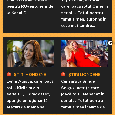
Cum arată vacanțele
Yiğit Koçak, actorul
pentru ROventurierii de
care joacă rolul Ömer în
la Kanal D
serialul Totul pentru
familia mea, surprins în
cele mai tandre
ipostaze! Ele sunt
marile sale iubiri
ȘTIRI MONDENE
ȘTIRI MONDENE
Evrim Alasya, care joacă
Cum arăta Simge
rolul Kivilcim din
Selçuk, actrița care
serialul „O dragoste”,
joacă rolul Nebahat în
apariție emoționantă
serialul Totul pentru
alături de mama sa!
familia mea înainte de a
Iată cum arată cea mai
recurge la operațiile