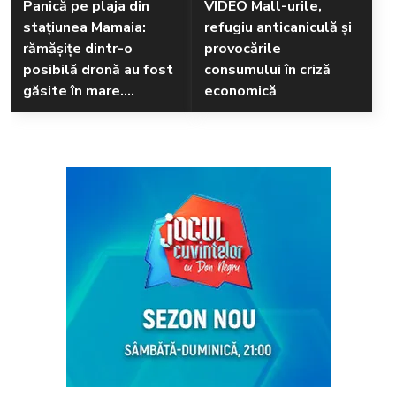
Panică pe plaja din
VIDEO Mall-urile,
stațiunea Mamaia:
refugiu anticaniculă și
rămăşiţe dintr-o
provocările
posibilă dronă au fost
consumului în criză
găsite în mare.
economică
Pompierii au izolat
zona