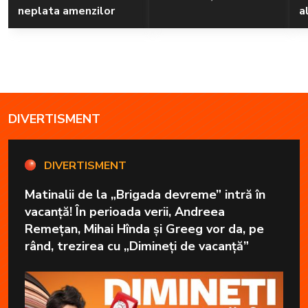
neplata amenzilor
a
DIVERTISMENT
DIVERTISMENT
Matinalii de la „Brigada devreme” intră în
vacanță! În perioada verii, Andreea
Remețan, Mihai Hînda și Greeg vor da, pe
rând, trezirea cu „Dimineți de vacanță”