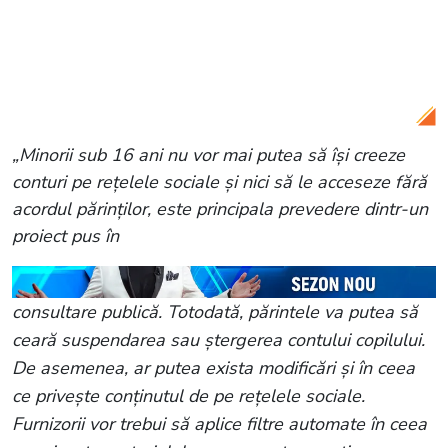
Citește și:
Două familii s-au luat la
bătaie, după o dispută a copiilor! Polițiștii
au deschis dosar penal: „Ne-au luat la
pietre”
„Minorii sub 16 ani nu vor mai putea să își creeze
conturi pe rețelele sociale și nici să le acceseze fără
acordul părinților, este principala prevedere dintr-un
proiect pus în
consultare publică. Totodată, părintele va putea să
ceară suspendarea sau ștergerea contului copilului.
De asemenea, ar putea exista modificări și în ceea
ce privește conținutul de pe rețelele sociale.
Furnizorii vor trebui să aplice filtre automate în ceea