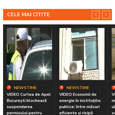
CELE MAI CITITE
NEWSTIME
NEWSTIME
VIDEO Curtea de Apel
VIDEO Economii de
V
București blochează
energie în instituțiile
m
suspendarea
publice: între măsuri
u
permisului pentru
eficiente și risipă
s