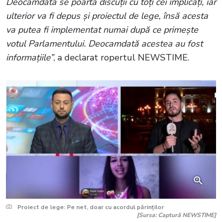
Deocamdată se poartă discuții cu toți cei implicați, iar
ulterior va fi depus și proiectul de lege, însă acesta
va putea fi implementat numai după ce primește
votul Parlamentului. Deocamdată acestea au fost
informațiile”
, a declarat ropertul NEWSTIME.
Proiect de lege: Pe net, doar cu acordul părinților
[Sursa: Captură NEWSTIME]