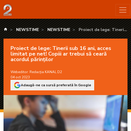
Proiect de lege: Tinerii sub 16 ani, acces limitat pe net! Copiii
kanald.ro
NEWSTIME
NEWSTIME
Proiect de lege: Tinerii
sub 16 ani, acces limitat pe
net! Copiii ar trebui să
Proiect de lege: Tinerii sub 16 ani, acces
ceară acordul părinților
limitat pe net! Copiii ar trebui să ceară
acordul părinților
Webeditor:
Redacția KANAL D2
04 oct 2023
Adaugă-ne ca sursă preferată în Google