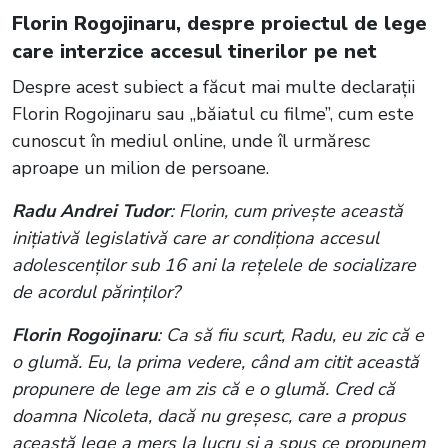
Florin Rogojinaru, despre proiectul de lege
care interzice accesul tinerilor pe net
Despre acest subiect a făcut mai multe declarații
Florin Rogojinaru sau „băiatul cu filme”, cum este
cunoscut în mediul online, unde îl urmăresc
aproape un milion de persoane.
Radu Andrei Tudor
: Florin, cum privește această
inițiativă legislativă care ar condiționa accesul
adolescenților sub 16 ani la rețelele de socializare
de acordul părinților?
Florin Rogojinaru
: Ca să fiu scurt, Radu, eu zic că e
o glumă. Eu, la prima vedere, când am citit această
propunere de lege am zis că e o glumă. Cred că
doamna Nicoleta, dacă nu greșesc, care a propus
această lege a mers la lucru și a spus ce propunem