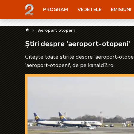
Știri despre 'aeroport-otopeni'| kanald2.ro
PROGRAM
VEDETELE
EMISIUNI
kanald.ro
Aeroport otopeni
Știri despre 'aeroport-otopeni'
Citește toate știrile despre 'aeroport-otopen
'aeroport-otopeni', de pe kanald2.ro