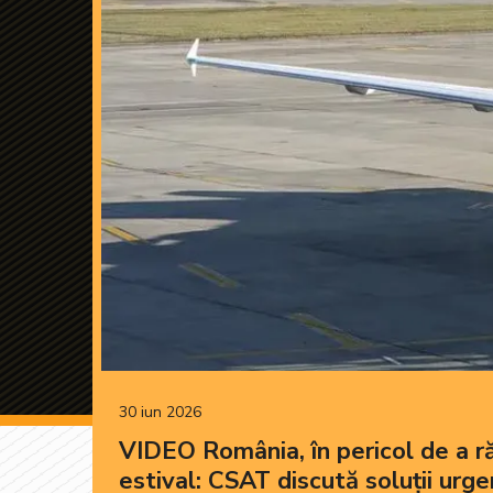
30 iun 2026
VIDEO România, în pericol de a ră
estival: CSAT discută soluții urg