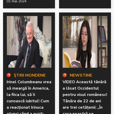
01 mai 2024
ȘTIRI MONDENE
NEWSTIME
Irinel Columbeanu vrea
VIDEO Această tânără
să meargă în America,
a lăsat Occidentul
la fiica lui, să îi
pentru visul românesc!
cunoască iubitul! Cum
Tânăra de 22 de ani
a reacționat Irinuca
are trei cetățenii: „În
atunci când a auzit:
casa noastră se