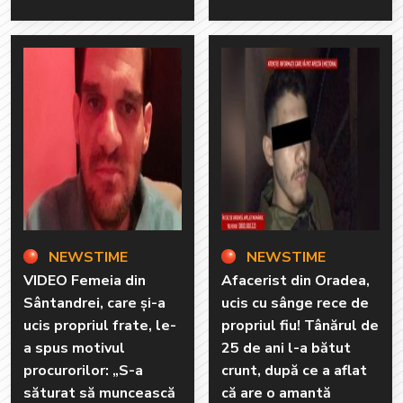
NEWSTIME
NEWSTIME
VIDEO Femeia din
Afacerist din Oradea,
Sântandrei, care și-a
ucis cu sânge rece de
ucis propriul frate, le-
propriul fiu! Tânărul de
a spus motivul
25 de ani l-a bătut
procurorilor: „S-a
crunt, după ce a aflat
săturat să muncească
că are o amantă