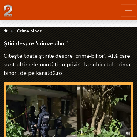
Știri despre 'crima-bihor'| kanald2.ro
kanald.ro
Crima bihor
Știri despre 'crima-bihor'
Citește toate știrile despre 'crima-bihor'. Află care
sunt ultimele noutăți cu privire la subiectul 'crima-
bihor', de pe kanald2.ro