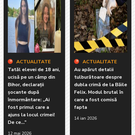
ACTUALITATE
ACTUALITATE
Tatăl elevei de 18 ani,
Au apărut detalii
ucisă pe un câmp din
tulburătoare despre
Bihor, declarații
dubla crimă de la Băile
șocante după
Felix. Modul brutal în
înmormântare: „Ai
care a fost comisă
fost primul care a
fapta
ajuns la locul crimei!
14 ian 2026
De ce...”
12 mai 2026