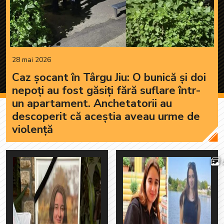
28 mai 2026
Caz șocant în Târgu Jiu: O bunică și doi
nepoți au fost găsiți fără suflare într-
un apartament. Anchetatorii au
descoperit că aceștia aveau urme de
violenţă