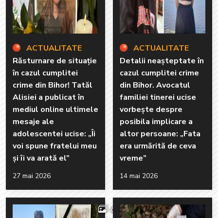
ACTUALITATE
ACTUALITATE
Răsturnare de situație
Detalii neașteptate în
în cazul cumplitei
cazul cumplitei crime
crime din Bihor! Tatăl
din Bihor. Avocatul
Alisiei a publicat în
familiei tinerei ucise
mediul online ultimele
vorbește despre
mesaje ale
posibila implicare a
adolescentei ucise: „Îi
altor persoane: „Fata
voi spune fratelui meu
era urmărită de ceva
și îi va arată el”
vreme”
27 mai 2026
14 mai 2026
4