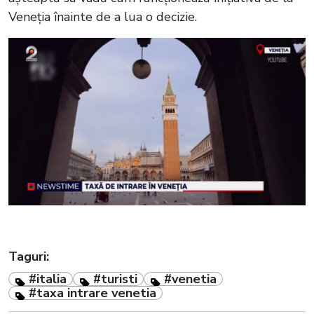
Veneția înainte de a lua o decizie.
Taguri:
#italia
#turisti
#venetia
#taxa intrare venetia