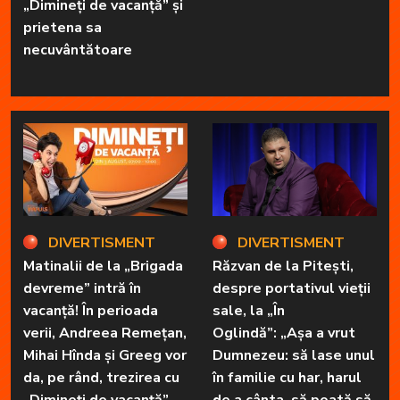
„Dimineți de vacanță” și
prietena sa
necuvântătoare
DIVERTISMENT
DIVERTISMENT
Matinalii de la „Brigada
Răzvan de la Pitești,
devreme” intră în
despre portativul vieții
vacanță! În perioada
sale, la „În
verii, Andreea Remețan,
Oglindă”: „Așa a vrut
Mihai Hînda și Greeg vor
Dumnezeu: să lase unul
da, pe rând, trezirea cu
în familie cu har, harul
„Dimineți de vacanță”
de a cânta, să poată să