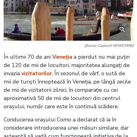
[Sursa: Captură NEWSTIME]
În ultimii 70 de ani
Veneția
a pierdut nu mai puțin
de 120 de mii de locuitori, majoritatea alungați de
invazia
vizitatorilor
. În sezonul de vârf, o sută de
mii de turiști înnoptează în Veneția, pe lângă zecile
de mii de vizitatorii zilnici, în comparație cu cei
aproximativă 50 de mii de locuitori din centrul
orașului, număr care este în continuă scădere.
Conducerea orașului Como a declarat că ia în
considerare introducerea unei măsuri similare, dar
așteaptă să vadă cum funcționează inițiativa de la