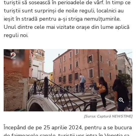
turiștii să sosească în perioadele de vârf. În timp ce
turiștii sunt surprinși de noile reguli, localnici au
ieșit în stradă pentru a-și striga nemulțumirile.
Unul dintre cele mai vizitate orașe din lume aplică
reguli noi.
[Sursa: Captură NEWSTIME]
Începând de pe 25 aprilie 2024, pentru a se bucura
de faimoasele canale, turiștii vor intra în Veneția ca