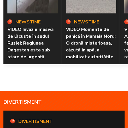
NEWSTIME
NEWSTIME
VIDEO Invazie masivă
VIDEO Momente de
V
de lăcuste în sudul
panică în Mamaia Nord:
A
Rusiei: Regiunea
O dronă misterioasă,
f
Dagestan este sub
căzută în apă, a
v
stare de urgență
mobilizat autoritățile
r
DIVERTISMENT
DIVERTISMENT