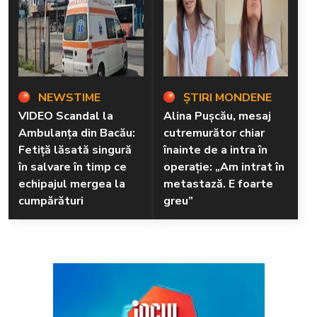
NEWSTIME
ȘTIRI MONDENE
VIDEO Scandal la
Alina Pușcău, mesaj
Ambulanța din Bacău:
cutremurător chiar
Fetiță lăsată singură
înainte de a intra în
în salvare în timp ce
operație: „Am intrat în
echipajul mergea la
metastază. E foarte
cumpărături
greu”