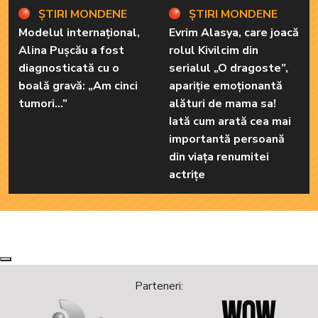
ȘTIRI MONDENE
ȘTIRI MONDENE
Modelul internațional,
Evrim Alasya, care joacă
Alina Pușcău a fost
rolul Kivilcim din
diagnosticată cu o
serialul „O dragoste”,
boală gravă: „Am cinci
apariție emoționantă
tumori...”
alături de mama sa!
Iată cum arată cea mai
importantă persoană
din viața renumitei
actrițe
Next
Previous
Parteneri: