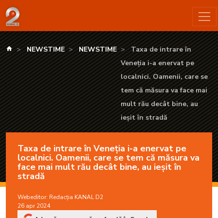
Taxa de intrare în Veneția i-a enervat pe localnici. Oamenii, c
kanald.ro
NEWSTIME
NEWSTIME
Taxa de intrare în
Veneția i-a enervat pe
localnici. Oamenii, care se
tem că măsura va face mai
mult rău decât bine, au
ieșit în stradă
Taxa de intrare în Veneția i-a enervat pe
localnici. Oamenii, care se tem că măsura va
face mai mult rău decât bine, au ieșit în
stradă
Webeditor:
Redacția KANAL D2
26 apr 2024