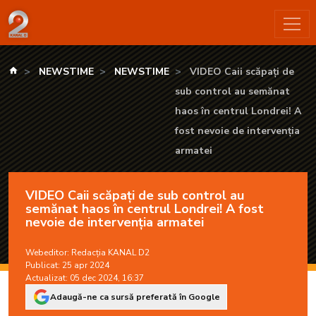
VIDEO Caii scăpați de sub control au semănat haos în centrul 
kanald.ro
NEWSTIME
NEWSTIME
VIDEO Caii scăpați de
sub control au semănat
haos în centrul Londrei! A
fost nevoie de intervenția
armatei
VIDEO Caii scăpați de sub control au
semănat haos în centrul Londrei! A fost
nevoie de intervenția armatei
Webeditor:
Redacția KANAL D2
Publicat: 25 apr 2024
Actualizat: 05 dec 2024, 16:37
Adaugă-ne ca sursă preferată în Google