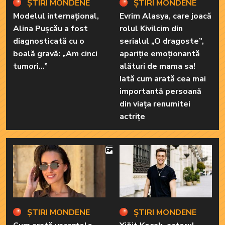
ȘTIRI MONDENE
ȘTIRI MONDENE
Modelul internațional,
Evrim Alasya, care joacă
Alina Pușcău a fost
rolul Kivilcim din
diagnosticată cu o
serialul „O dragoste”,
boală gravă: „Am cinci
apariție emoționantă
tumori...”
alături de mama sa!
Iată cum arată cea mai
importantă persoană
din viața renumitei
actrițe
4
ȘTIRI MONDENE
ȘTIRI MONDENE