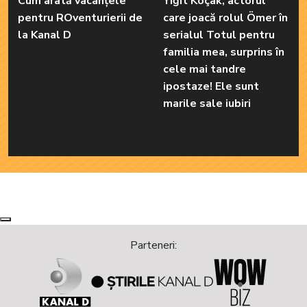
Cum arată vacanțele
Yiğit Koçak, actorul
pentru ROventurierii de
care joacă rolul Ömer în
la Kanal D
serialul Totul pentru
familia mea, surprins în
cele mai tandre
ipostaze! Ele sunt
marile sale iubiri
Next
Previous
Parteneri: