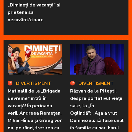
„Dimineți de vacanță” și
prietena sa
necuvântătoare
DIVERTISMENT
DIVERTISMENT
Matinalii de la „Brigada
Răzvan de la Pitești,
devreme” intră în
despre portativul vieții
vacanță! În perioada
sale, la „În
verii, Andreea Remețan,
Oglindă”: „Așa a vrut
Mihai Hînda și Greeg vor
Dumnezeu: să lase unul
da, pe rând, trezirea cu
în familie cu har, harul