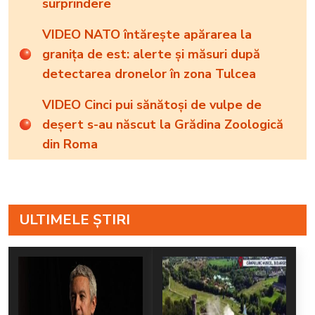
surprindere
VIDEO NATO întărește apărarea la
granița de est: alerte și măsuri după
detectarea dronelor în zona Tulcea
VIDEO Cinci pui sănătoși de vulpe de
deșert s-au născut la Grădina Zoologică
din Roma
ULTIMELE ȘTIRI