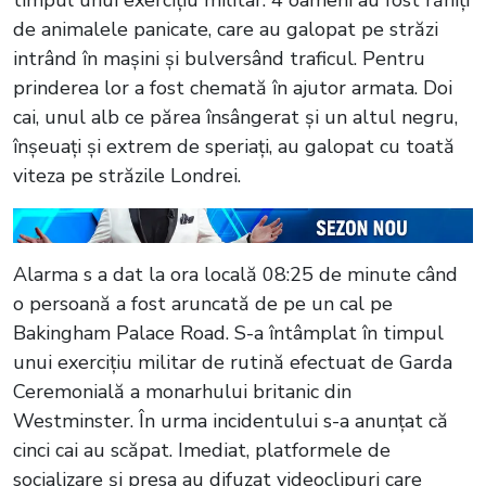
de animalele panicate, care au galopat pe străzi
intrând în mașini și bulversând traficul. Pentru
prinderea lor a fost chemată în ajutor armata. Doi
cai, unul alb ce părea însângerat și un altul negru,
înșeuați și extrem de speriați, au galopat cu toată
viteza pe străzile Londrei.
Alarma s a dat la ora locală 08:25 de minute când
o persoană a fost aruncată de pe un cal pe
Bakingham Palace Road. S-a întâmplat în timpul
unui exercițiu militar de rutină efectuat de Garda
Ceremonială a monarhului britanic din
Westminster. În urma incidentului s-a anunțat că
cinci cai au scăpat. Imediat, platformele de
socializare și presa au difuzat videoclipuri care