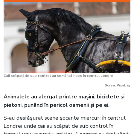
Caii scăpați de sub control au semănat haos în centrul Londrei
Sursa: Pixabay
Animalele au alergat printre mașini, biciclete și
pietoni, punând în pericol oamenii și pe ei.
S-au desfășurat scene șocante miercuri în centrul
Londrei unde caii au scăpat de sub control în
timpul unui exercițiu militar. 4 oameni au fost răniți