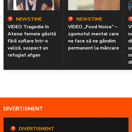
NEWSTIME
NEWSTIME
VIDEO Tragedie în
VIDEO „Food Noise” –
V
Atena: femeie găsită
zgomotul mental care
n
fără suflare într-o
ne face să ne gândim
d
valiză, suspect un
permanent la mâncare
u
refugiat afgan
m
d
DIVERTISMENT
DIVERTISMENT