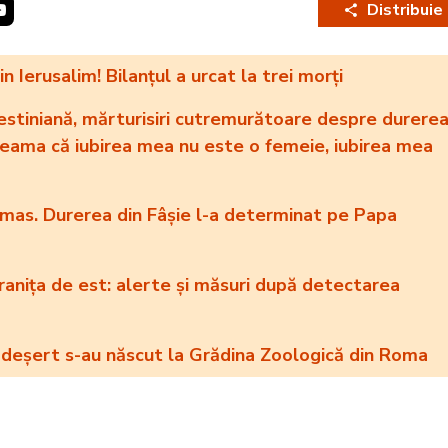
Distribuie
 Ierusalim! Bilanțul a urcat la trei morți
lestiniană, mărturisiri cutremurătoare despre durere
 seama că iubirea mea nu este o femeie, iubirea mea
Hamas. Durerea din Fâșie l-a determinat pe Papa
anița de est: alerte și măsuri după detectarea
 deșert s-au născut la Grădina Zoologică din Roma