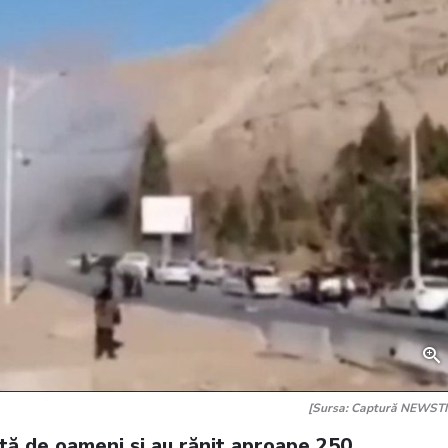
[Sursa: Captură NEWST
sută de oameni și au rănit aproape 250