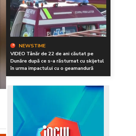
NEWSTIME
VIDEO Tânăr de 22 de ani căutat pe
Dunăre după ce s-a răsturnat cu skijetul
în urma impactului cu o geamandură