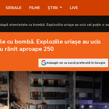
e uriașe au ucis cel puțin o sută de oameni și au rănit aproape 
SERIALE
FILME
ȘTIRI
LIVE
 după atentatele cu bombă. Exploziile uriașe au ucis cel puțin o s
nit aproape 250
e cu bombă. Exploziile uriașe au ucis
au rănit aproape 250
Adaugă-ne ca sursă preferată în Google