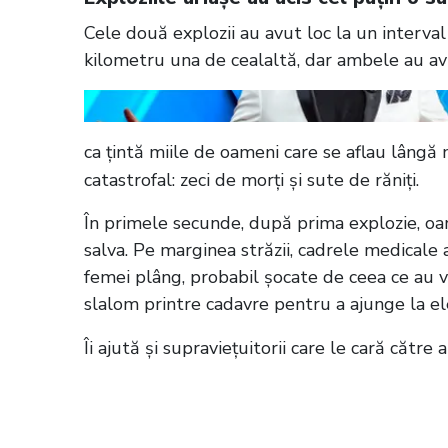
Cele două explozii au avut loc la un interva
kilometru una de cealaltă, dar ambele au a
ca țintă miile de oameni care se aflau lâng
catastrofal: zeci de morți și sute de răniți.
În primele secunde, după prima explozie, oamen
salva. Pe marginea străzii, cadrele medicale
femei plâng, probabil șocate de ceea ce au vă
slalom printre cadavre pentru a ajunge la el
Îi ajută și supraviețuitorii care le cară către
Citește și:
Gaza, tărâmul morții pentru 
victime în războiul dintre Israel și Ha