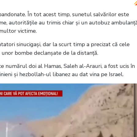
andonate. În tot acest timp, sunetul salvărilor este
me, autoritățile au trimis chiar și un autobuz ambulanț
multor victime.
ntatori sinucigași, dar la scurt timp a precizat că cele
ul unor bombe declanșate de la distanță.
ce numărul doi al Hamas, Saleh al-Arauri, a fost ucis în
inieni și hezbollah-ul libanez au dat vina pe Israel.