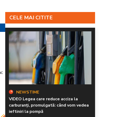
CELE MAI CITITE
ac
NEWSTIME
VIDEO Legea care reduce acciza la
carburanți, promulgată: când vom vedea
ieftiniri la pompă