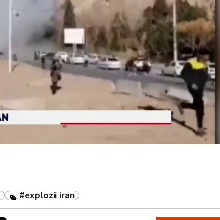
n
#explozii iran