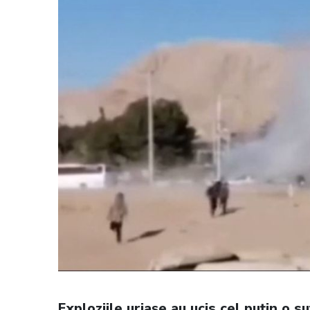
Exploziile uriașe au ucis cel puțin o 