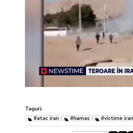
Taguri:
#atac iran
#hamas
#victime ira