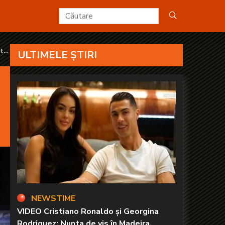
250 - KANAL D2
ută
ULTIMELE ȘTIRI
NEWSTIME
VIDEO Cristiano Ronaldo și Georgina
Rodriguez: Nunta de vis în Madeira,