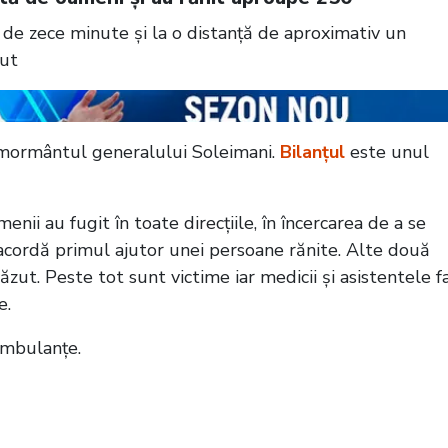
l de zece minute și la o distanță de aproximativ un
vut
ă mormântul generalului Soleimani.
Bilanțul
este unul
ii au fugit în toate direcțiile, în încercarea de a se
 acordă primul ajutor unei persoane rănite. Alte două
zut. Peste tot sunt victime iar medicii și asistentele f
e.
 ambulanțe.
palestinieni. Din ce în ce mai mulți copii cad
mas