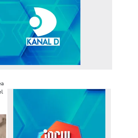
ea
el