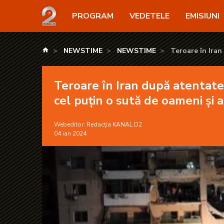
Teroare în Iran după atentatele cu bombă. Exploziil
PROGRAM
VEDETELE
EMISIUNI
kanald.ro
NEWSTIME
NEWSTIME
Teroare în Iran
de oameni și au ră
Teroare în Iran după atentatel
cel puțin o sută de oameni și 
Webeditor:
Redacția KANAL D2
04 ian 2024