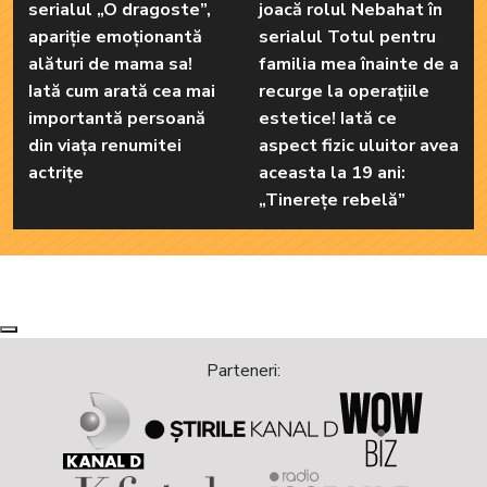
serialul „O dragoste”,
joacă rolul Nebahat în
apariție emoționantă
serialul Totul pentru
alături de mama sa!
familia mea înainte de a
Iată cum arată cea mai
recurge la operațiile
importantă persoană
estetice! Iată ce
din viața renumitei
aspect fizic uluitor avea
actrițe
aceasta la 19 ani:
„Tinerețe rebelă”
Next
Previous
Parteneri: