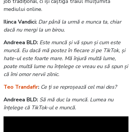
job tradițional, ci își câștigă traiul mulțumită
mediului online.
Ilinca Vandici:
Dar până la urmă e munca ta, chiar
dacă nu mergi la un birou.
Andreea BLD:
Este muncă și vă spun și cum este
muncă. Eu dacă mă postez în fiecare zi pe TikTok, și
hate-ul este foarte mare. Mă înjură multă lume,
poate multă lume nu înțelege ce vreau eu să spun și
că îmi omor nervii zilnic.
Teo Trandafir
:
Ce ți se reproșează cel mai des?
Andreea BLD:
Să mă duc la muncă. Lumea nu
înțelege că TikTok-ul e muncă.