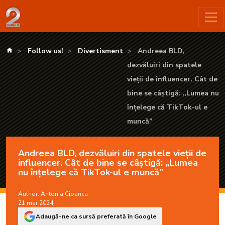
Andreea BLD, dezvăluiri din spatele vieții de influencer. Cât
kanald.ro
Follow us!
Divertisment
Andreea BLD,
dezvăluiri din spatele
vieții de influencer. Cât de
bine se câștigă: „Lumea nu
înțelege că TikTok-ul e
muncă”
Andreea BLD, dezvăluiri din spatele vieții de
influencer. Cât de bine se câștigă: „Lumea
nu înțelege că TikTok-ul e muncă”
Author:
Antonia Cioanca
21 mar 2024
Adaugă-ne ca sursă preferată în Google