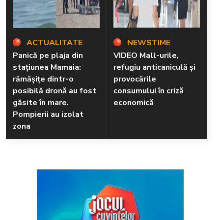
ACTUALITATE
NEWSTIME
Panică pe plaja din
VIDEO Mall-urile,
stațiunea Mamaia:
refugiu anticaniculă și
rămăşiţe dintr-o
provocările
posibilă dronă au fost
consumului în criză
găsite în mare.
economică
Pompierii au izolat
zona