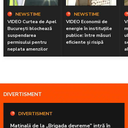
NEWSTIME
NEWSTIME
VIDEO Curtea de Apel
VIDEO Economii de
V
București blochează
energie în instituțiile
m
suspendarea
publice: între măsuri
u
permisului pentru
eficiente și risipă
s
neplata amenzilor
a
DIVERTISMENT
DIVERTISMENT
Matinalii de la „Brigada devreme” intră în