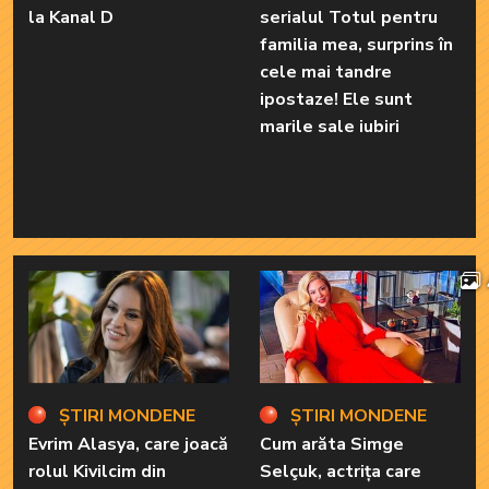
la Kanal D
serialul Totul pentru
familia mea, surprins în
cele mai tandre
ipostaze! Ele sunt
marile sale iubiri
ȘTIRI MONDENE
ȘTIRI MONDENE
Evrim Alasya, care joacă
Cum arăta Simge
rolul Kivilcim din
Selçuk, actrița care