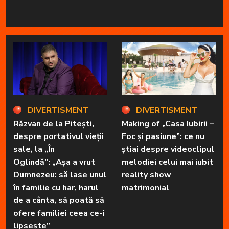
DIVERTISMENT
DIVERTISMENT
Răzvan de la Pitești,
Making of „Casa Iubirii –
despre portativul vieții
Foc și pasiune”: ce nu
sale, la „În
știai despre videoclipul
Oglindă”: „Așa a vrut
melodiei celui mai iubit
Dumnezeu: să lase unul
reality show
în familie cu har, harul
matrimonial
de a cânta, să poată să
ofere familiei ceea ce-i
lipsește”