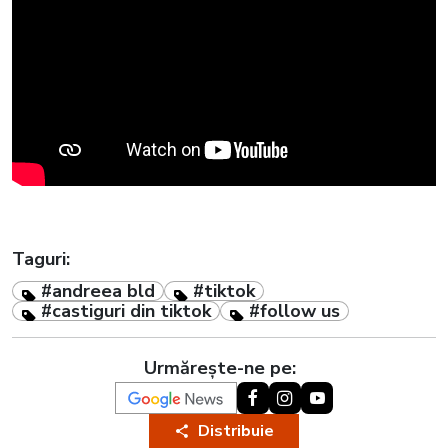
Taguri:
#andreea bld
#tiktok
#castiguri din tiktok
#follow us
Urmărește-ne pe:
Distribuie