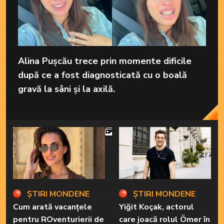
Alina Pușcău trece prin momente dificile
după ce a fost diagnosticată cu o boală
gravă la sâni și la axilă.
4
ȘTIRI MONDENE
ȘTIRI MONDENE
Cum arată vacanțele
Yiğit Koçak, actorul
pentru ROventurierii de
care joacă rolul Ömer în