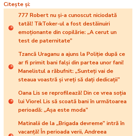
Citește și:
777 Robert nu și-a cunoscut niciodată
tatăl! TikToker-ul a fost destăinuiri
emoționante din copilărie: „A cerut un
test de paternitate”
Tzancă Uraganu a ajuns la Poliție după ce
ar fi primit bani falși din partea unor fani!
Manelistul a răbufnit: „Sunteţi vai de
steaua voastră şi vreţi să daţi dedicaţii”
Oana Lis se reprofilează! Din ce vrea soția
lui Viorel Lis să scoată bani în următoarea
perioadă: „Așa este moda”
Matinalii de la „Brigada devreme” intră în
vacanță! În perioada verii, Andreea