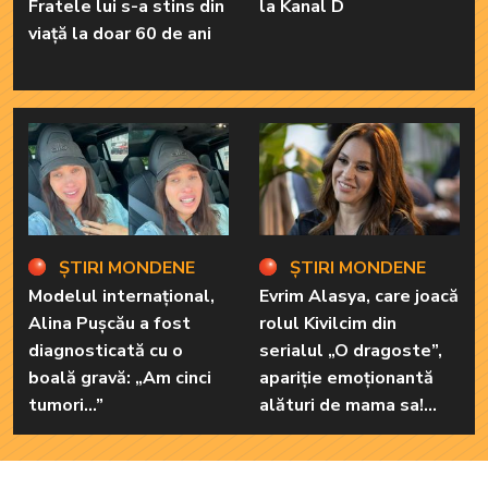
Fratele lui s-a stins din
la Kanal D
viață la doar 60 de ani
ȘTIRI MONDENE
ȘTIRI MONDENE
Modelul internațional,
Evrim Alasya, care joacă
Alina Pușcău a fost
rolul Kivilcim din
diagnosticată cu o
serialul „O dragoste”,
boală gravă: „Am cinci
apariție emoționantă
tumori...”
alături de mama sa!
Iată cum arată cea mai
importantă persoană
din viața renumitei