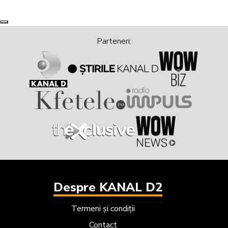
actrițe
Next
Previous
Parteneri:
Despre KANAL D2
Termeni și condiții
Contact