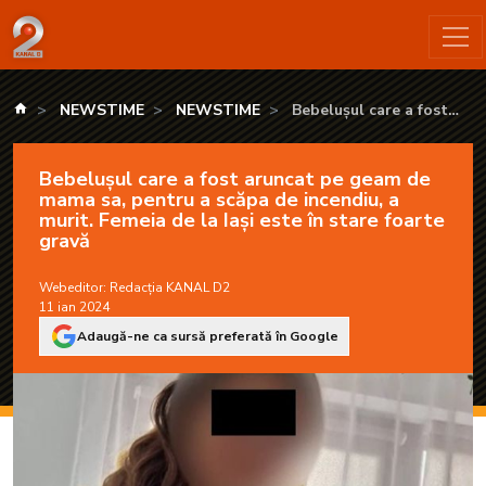
Bebelușul care a fost aruncat pe geam de mama sa, pentru a sc
kanald.ro
NEWSTIME
NEWSTIME
Bebelușul care a fost
aruncat pe geam de mama
sa, pentru a scăpa de
Bebelușul care a fost aruncat pe geam de
incendiu, a murit. Femeia
mama sa, pentru a scăpa de incendiu, a
de la Iași este în stare
murit. Femeia de la Iași este în stare foarte
foarte gravă
gravă
Webeditor:
Redacția KANAL D2
11 ian 2024
Adaugă-ne ca sursă preferată în Google