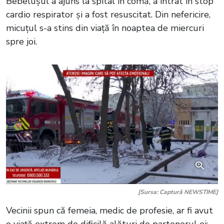
Bebelușul a ajuns la spital în comă, a intrat în stop
cardio respirator și a fost resuscitat. Din nefericire,
micuțul s-a stins din viață în noaptea de miercuri
spre joi.
[Sursa: Captură NEWSTIME]
Vecinii spun că femeia, medic de profesie, ar fi avut