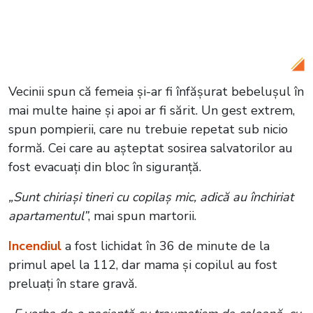
Tatăl unei tinere care a pierit în urma
dezastrului, mărturisiri sfâșietoare: „Nu
ne așteptam la așa ceva”
Vecinii spun că femeia și-ar fi înfășurat bebelușul în
mai multe haine și apoi ar fi sărit. Un gest extrem,
spun pompierii, care nu trebuie repetat sub nicio
formă. Cei care au așteptat sosirea salvatorilor au
fost evacuați din bloc în siguranță.
„Sunt chiriași tineri cu copilaș mic, adică au închiriat
apartamentul”
, mai spun martorii.
Incendiul
a fost lichidat în 36 de minute de la
primul apel la 112, dar mama și copilul au fost
preluați în stare gravă.