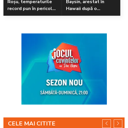
Roșu, temperaturile
Baysin, arestat în
record pun în pericol
Hawaii după o
sănătatea și mediul
altercație violentă pe
plajă
CELE MAI CITITE