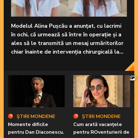
Modelul Alina Pușcău a anunțat, cu lacrimi
în ochi, că urmează să între în operație și a
ales să le transmită un mesaj urmăritorilor
chiar înainte de intervenția chirurgicală la
care va fi supusă în America.
ȘTIRI MONDENE
ȘTIRI MONDENE
Momente dificile
Cum arată vacanțele
pentru Dan Diaconescu.
pentru ROventurierii de