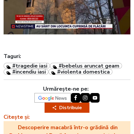
Taguri:
#tragedie iasi
#bebelus aruncat geam
#incendiu iasi
#violenta domestica
Urmărește-ne pe:
Distribuie
Citește și:
Descoperire macabră într-o grădină din