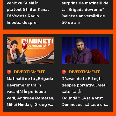
venit cu Sushi în
surprins de matinalii de
platoul Știrilor Kanal
la „Brigada devreme”
D! Vedeta Radio
înaintea aniversării de
Impuls, despre
50 de ani
„Dimineți de vacanță” și
prietena sa
necuvântătoare
DIVERTISMENT
DIVERTISMENT
Matinalii de la „Brigada
Răzvan de la Pitești,
devreme” intră în
despre portativul vieții
vacanță! În perioada
sale, la „În
verii, Andreea Remețan,
Oglindă”: „Așa a vrut
Mihai Hînda și Greeg vor
Dumnezeu: să lase unul
da, pe rând, trezirea cu
în familie cu har, harul