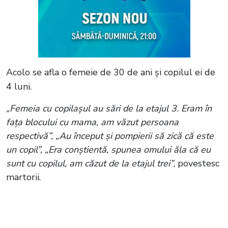
Acolo se afla o femeie de 30 de ani și copilul ei de
4 luni.
„Femeia cu copilașul au sări de la etajul 3. Eram în
fața blocului cu mama, am văzut persoana
respectivă”, „Au început și pompierii să zică că este
un copil”, „Era conștientă, spunea omului ăla că eu
sunt cu copilul, am căzut de la etajul trei”
, povestesc
martorii.
Citește și:
Incendiul devastator de la
Ferma Dacilor a făcut deja 7 victime!