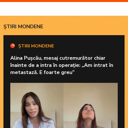
„Dimineți de vacanță”
de a cânta, să poată să
ofere familiei ceea ce-i
lipsește”
ȘTIRI MONDENE
ȘTIRI MONDENE
Alina Pușcău, mesaj cutremurător chiar
înainte de a intra în operație: „Am intrat în
metastază. E foarte greu”