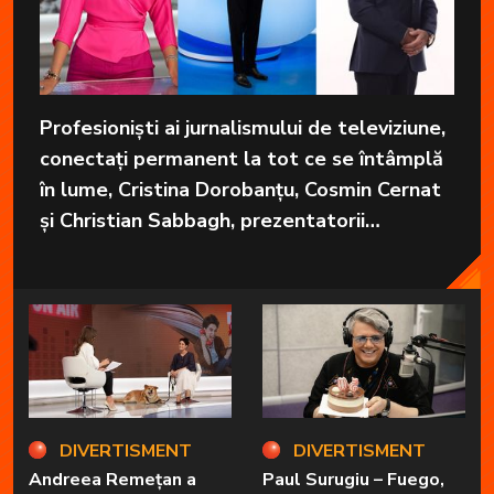
Profesioniști ai jurnalismului de televiziune,
conectați permanent la tot ce se întâmplă
în lume, Cristina Dorobanțu, Cosmin Cernat
și Christian Sabbagh, prezentatorii
grupajelor informative de la Kanal D, aduc
în fiecare zi cele mai importante informații
în fața telespectatorilor.
DIVERTISMENT
DIVERTISMENT
Andreea Remețan a
Paul Surugiu – Fuego,