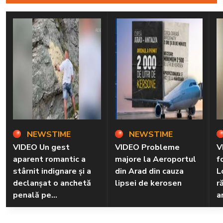
NEWSTIME
NEWSTIME
VIDEO Un gest
VIDEO Probleme
V
aparent romantic a
majore la Aeroportul
f
stârnit indignare și a
din Arad din cauza
L
declanșat o anchetă
lipsei de kerosen
r
penală pe
a
Transfăgărășan