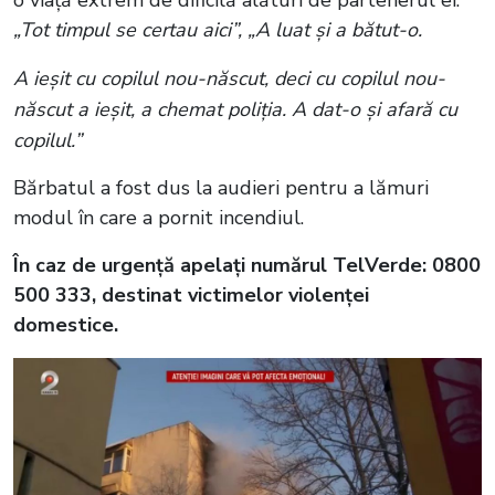
o viață extrem de dificilă alături de partenerul ei:
„Tot timpul se certau aici”, „A luat și a bătut-o.
A ieșit cu copilul nou-născut, deci cu copilul nou-
născut a ieșit, a chemat poliția. A dat-o și afară cu
copilul.”
Bărbatul a fost dus la audieri pentru a lămuri
modul în care a pornit incendiul.
În caz de urgență apelați numărul TelVerde: 0800
500 333, destinat victimelor violenței
domestice.