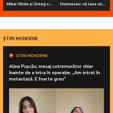
Mihai Hînda și Greeg vor
Dumnezeu: să lase unul
da, pe rând, trezirea cu
în familie cu har, harul
„Dimineți de vacanță”
de a cânta, să poată să
ofere familiei ceea ce-i
lipsește”
ȘTIRI MONDENE
ȘTIRI MONDENE
Alina Pușcău, mesaj cutremurător chiar
înainte de a intra în operație: „Am intrat în
metastază. E foarte greu”