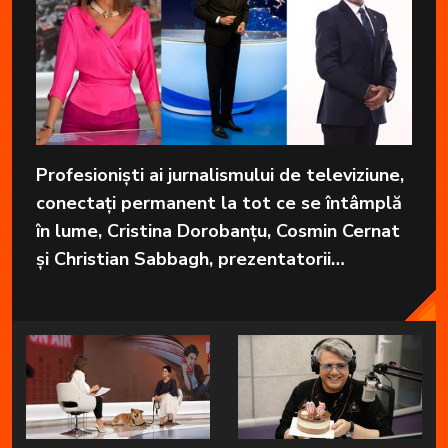
Profesioniști ai jurnalismului de televiziune,
conectați permanent la tot ce se întâmplă
în lume, Cristina Dorobanțu, Cosmin Cernat
și Christian Sabbagh, prezentatorii
grupajelor informative de la Kanal D, aduc
în fiecare zi cele mai importante informații
în fața telespectatorilor.