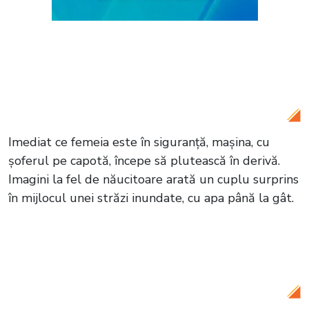
Citește și:
Imagini halucinante pe o plajă
din Japonia! Doi turiști au fost atacați de
un delfin: „Ei nu au încredere în oameni”
Imediat ce femeia este în siguranță, mașina, cu
șoferul pe capotă, începe să plutească în derivă.
Imagini la fel de năucitoare arată un cuplu surprins
în mijlocul unei străzi inundate, cu apa până la gât.
Citește și:
Imagini apocaliptice în Beijing!
Cel puțin 11 persoane și-au pierdut viața
din cauza ciclonului care a lovit China