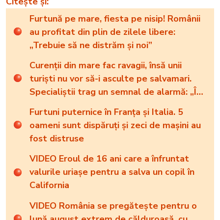
Citește și:
Furtună pe mare, fiesta pe nisip! Românii
au profitat din plin de zilele libere:
„Trebuie să ne distrăm și noi”
Curenții din mare fac ravagii, însă unii
turiști nu vor să-i asculte pe salvamari.
Specialiștii trag un semnal de alarmă: „În
treizeci de ani n-am văzut așa ceva!”
Furtuni puternice în Franța și Italia. 5
oameni sunt dispăruți și zeci de mașini au
fost distruse
VIDEO Eroul de 16 ani care a înfruntat
valurile uriașe pentru a salva un copil în
California
VIDEO România se pregătește pentru o
lună august extrem de călduroasă, cu