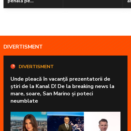
penală pe
a
Transfăgărășan
DIVERTISMENT
DIVERTISMENT
Unde pleacă în vacanță prezentatorii de
știri de la Kanal D! De la breaking news la
mare, soare, San Marino și poteci
neumblate