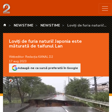
Loviți de furia naturii! Japonia este măturată de taifunul Lan 
kanald.ro
NEWSTIME
NEWSTIME
Loviți de furia naturii!
Japonia este măturată de
taifunul Lan
Loviți de furia naturii! Japonia este
măturată de taifunul Lan
Webeditor:
Redacția KANAL D2
17 aug 2023
Adaugă-ne ca sursă preferată în Google