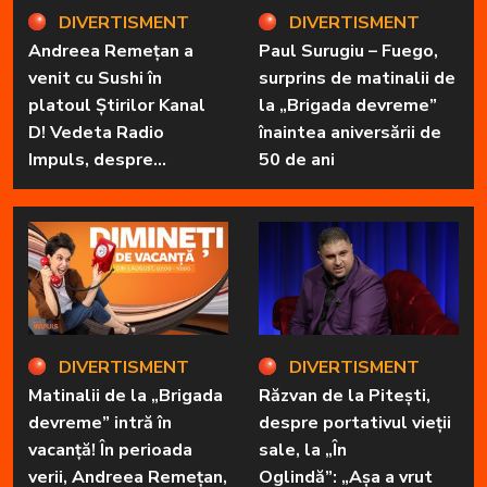
DIVERTISMENT
DIVERTISMENT
Andreea Remețan a
Paul Surugiu – Fuego,
venit cu Sushi în
surprins de matinalii de
platoul Știrilor Kanal
la „Brigada devreme”
D! Vedeta Radio
înaintea aniversării de
Impuls, despre
50 de ani
„Dimineți de vacanță” și
prietena sa
necuvântătoare
DIVERTISMENT
DIVERTISMENT
Matinalii de la „Brigada
Răzvan de la Pitești,
devreme” intră în
despre portativul vieții
vacanță! În perioada
sale, la „În
verii, Andreea Remețan,
Oglindă”: „Așa a vrut