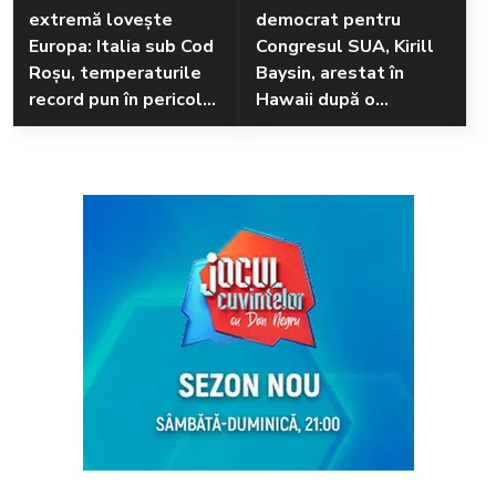
extremă lovește
democrat pentru
Europa: Italia sub Cod
Congresul SUA, Kirill
Roșu, temperaturile
Baysin, arestat în
record pun în pericol
Hawaii după o
sănătatea și mediul
altercație violentă pe
plajă