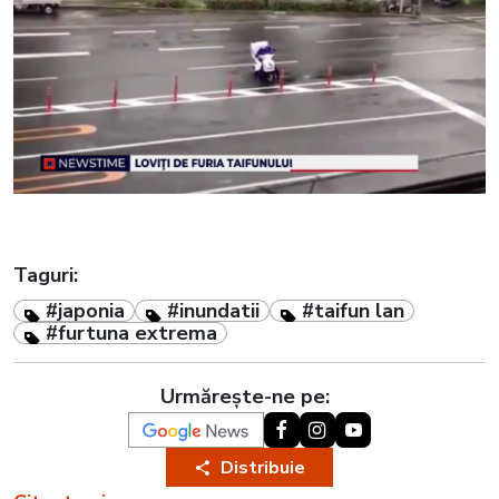
Taguri:
#japonia
#inundatii
#taifun lan
#furtuna extrema
Urmărește-ne pe:
Distribuie