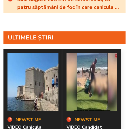
patru săptămâni de foc în care canicula va
domina aproape întreaga țară
ULTIMELE ȘTIRI
NEWSTIME
NEWSTIME
VIDEO Canicula
VIDEO Candidat