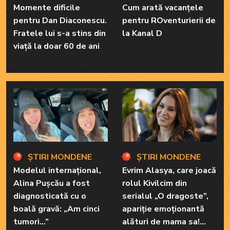
Momente dificile
Cum arată vacanțele
pentru Dan Diaconescu.
pentru ROventurierii de
Fratele lui s-a stins din
la Kanal D
viață la doar 60 de ani
ȘTIRI MONDENE
ȘTIRI MONDENE
Modelul internațional,
Evrim Alasya, care joacă
Alina Pușcău a fost
rolul Kivilcim din
diagnosticată cu o
serialul „O dragoste”,
boală gravă: „Am cinci
apariție emoționantă
tumori...”
alături de mama sa!