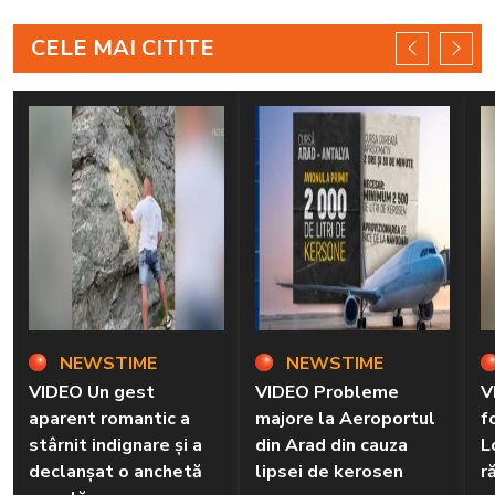
CELE MAI CITITE
NEWSTIME
NEWSTIME
VIDEO Un gest
VIDEO Probleme
V
aparent romantic a
majore la Aeroportul
f
stârnit indignare și a
din Arad din cauza
L
declanșat o anchetă
lipsei de kerosen
r