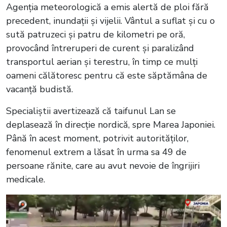
Agenția meteorologică a emis alertă de ploi fără
precedent, inundații și vijelii. Vântul a suflat și cu o
sută patruzeci și patru de kilometri pe oră,
provocând întreruperi de curent și paralizând
transportul aerian și terestru, în timp ce mulți
oameni călătoresc pentru că este săptămâna de
vacanță budistă.
Specialiștii avertizează că taifunul Lan se
deplasează în direcție nordică, spre Marea Japoniei.
Până în acest moment, potrivit autorităților,
fenomenul extrem a lăsat în urma sa 49 de
persoane rănite, care au avut nevoie de îngrijiri
medicale.