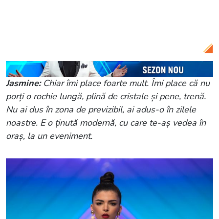
Citește și:
Jurații de la Bravo, ai stil 2023
au observat ceva diferit la Maria: „Ți-ai
făcut ceva la față. E o schimbare”
Jasmine:
Chiar îmi place foarte mult. Îmi place că nu
porți o rochie lungă, plină de cristale și pene, trenă.
Nu ai dus în zona de previzibil, ai adus-o în zilele
noastre. E o ținută modernă, cu care te-aș vedea în
oraș, la un eveniment.