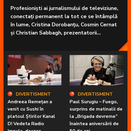
Profesioniști ai jurnalismului de televiziune,
conectați permanent la tot ce se întâmplă
în lume, Cristina Dorobanțu, Cosmin Cernat
și Christian Sabbagh, prezentatorii
grupajelor informative de la Kanal D, aduc
în fiecare zi cele mai importante informații
în fața telespectatorilor.
DIVERTISMENT
DIVERTISMENT
Andreea Remețan a
Paul Surugiu – Fuego,
venit cu Sushi în
surprins de matinalii de
platoul Știrilor Kanal
la „Brigada devreme”
D! Vedeta Radio
înaintea aniversării de