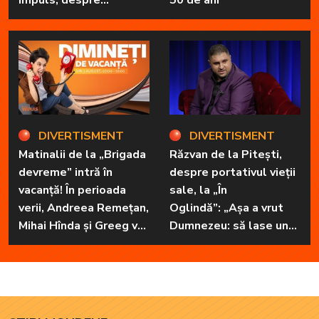
Impuls, despre
50 de ani
„Dimineți de vacanță” și
prietena sa
necuvântătoare
DIVERTISMENT
DIVERTISMENT
Matinalii de la „Brigada
Răzvan de la Pitești,
devreme” intră în
despre portativul vieții
vacanță! În perioada
sale, la „În
verii, Andreea Remețan,
Oglindă”: „Așa a vrut
Mihai Hînda și Greeg vor
Dumnezeu: să lase unul
da, pe rând, trezirea cu
în familie cu har, harul
„Dimineți de vacanță”
de a cânta, să poată să
ofere familiei ceea ce-i
lipsește”