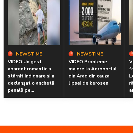
NEWSTIME
NEWSTIME
VIDEO Un gest
VIDEO Probleme
V
aparent romantic a
majore la Aeroportul
f
stârnit indignare și a
din Arad din cauza
L
declanșat o anchetă
lipsei de kerosen
r
penală pe
a
Transfăgărășan