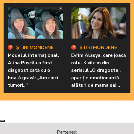
ȘTIRI MONDENE
ȘTIRI MONDENE
Modelul internațional,
Evrim Alasya, care joacă
Alina Pușcău a fost
rolul Kivilcim din
diagnosticată cu o
serialul „O dragoste”,
boală gravă: „Am cinci
apariție emoționantă
tumori...”
alături de mama sa!
Iată cum arată cea mai
importantă persoană
din viața renumitei
actrițe
Next
Previous
Parteneri: