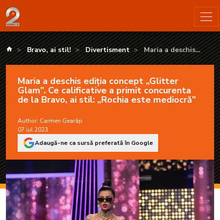
Maria a deschis ediția concept „Glitter Glam”. Ce calificative a
kanald.ro
Bravo, ai stil!
Divertisment
Maria a deschis
ediția concept „Glitter
Glam”. Ce calificative a
Maria a deschis ediția concept „Glitter
primit concurenta de la
Glam”. Ce calificative a primit concurenta
Bravo, ai stil: „Rochia
de la Bravo, ai stil: „Rochia este mediocră”
este mediocră”
Author:
Carmen Gearâp
07 iul 2023
Adaugă-ne ca sursă preferată în Google