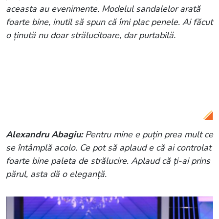
aceasta au evenimente. Modelul sandalelor arată
foarte bine, inutil să spun că îmi plac penele. Ai făcut
o ținută nu doar strălucitoare, dar purtabilă.
Citește și:
Maurice Munteanu,
impresionat total de styling-ul Mariei, la
“Bravo, ai stil!”: “Este foarte boarding
school si foarte luxury…”
Alexandru Abagiu:
Pentru mine e puțin prea mult ce
se întâmplă acolo. Ce pot să aplaud e că ai controlat
foarte bine paleta de strălucire. Aplaud că ți-ai prins
părul, asta dă o eleganță.