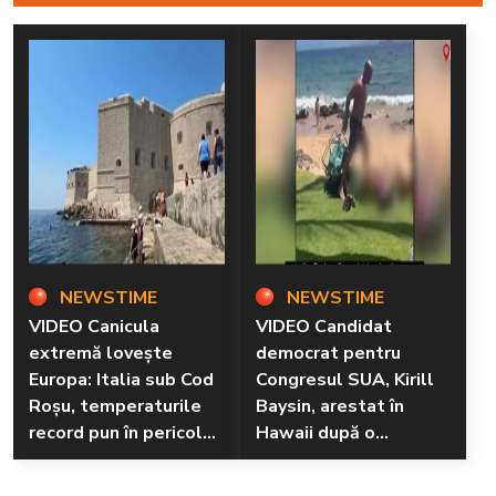
NEWSTIME
NEWSTIME
VIDEO Canicula
VIDEO Candidat
extremă lovește
democrat pentru
Europa: Italia sub Cod
Congresul SUA, Kirill
Roșu, temperaturile
Baysin, arestat în
record pun în pericol
Hawaii după o
sănătatea și mediul
altercație violentă pe
plajă