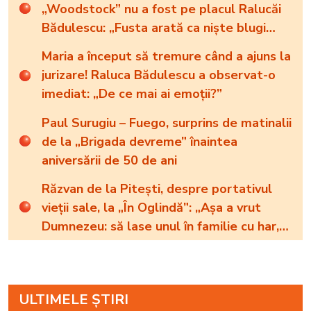
„Woodstock” nu a fost pe placul Ralucăi
Bădulescu: „Fusta arată ca niște blugi
puși la uscat”
Maria a început să tremure când a ajuns la
jurizare! Raluca Bădulescu a observat-o
imediat: „De ce mai ai emoții?”
Paul Surugiu – Fuego, surprins de matinalii
de la „Brigada devreme” înaintea
aniversării de 50 de ani
Răzvan de la Pitești, despre portativul
vieții sale, la „În Oglindă”: „Așa a vrut
Dumnezeu: să lase unul în familie cu har,
harul de a cânta, să poată să ofere
familiei ceea ce-i lipsește”
ULTIMELE ȘTIRI