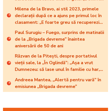
Ralucăi am reușit”
Milena de la Bravo, ai stil 2023, primele
declarații după ce a ajuns pe primul loc în
clasament: „E foarte greu să recuperezi”.
Câte steluțe a luat în această seară
Paul Surugiu – Fuego, surprins de matinalii
de la „Brigada devreme” înaintea
aniversării de 50 de ani
Răzvan de la Pitești, despre portativul
vieții sale, la „În Oglindă”: „Așa a vrut
Dumnezeu: să lase unul în familie cu har,
harul de a cânta, să poată să ofere
Andreea Mantea, „Alertă pentru vară” în
familiei ceea ce-i lipsește”
emisiunea „Brigada devreme”