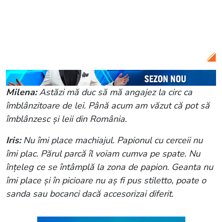
Citește și:
Ținuta Milenei, aspru criticată
de jurați. Concurenta nu a reușit să îi
impresioneze: „Practic ești costumată”
Milena:
Astăzi mă duc să mă angajez la circ ca
îmblânzitoare de lei. Până acum am văzut că pot să
îmblânzesc și leii din România.
Iris:
Nu îmi place machiajul. Papionul cu cerceii nu
îmi plac. Părul parcă îl voiam cumva pe spate. Nu
înțeleg ce se întâmplă la zona de papion. Geanta nu
îmi place și în picioare nu aș fi pus stiletto, poate o
sanda sau bocanci dacă accesorizai diferit.