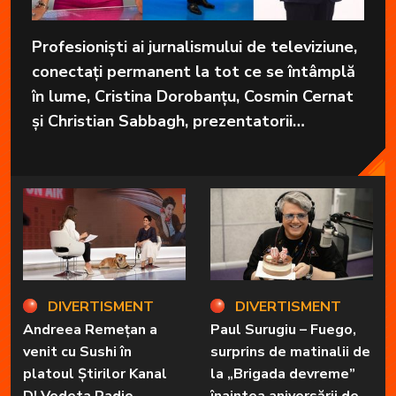
Profesioniști ai jurnalismului de televiziune,
conectați permanent la tot ce se întâmplă
în lume, Cristina Dorobanțu, Cosmin Cernat
și Christian Sabbagh, prezentatorii
grupajelor informative de la Kanal D, aduc
în fiecare zi cele mai importante informații
în fața telespectatorilor.
DIVERTISMENT
DIVERTISMENT
Andreea Remețan a
Paul Surugiu – Fuego,
venit cu Sushi în
surprins de matinalii de
platoul Știrilor Kanal
la „Brigada devreme”
D! Vedeta Radio
înaintea aniversării de