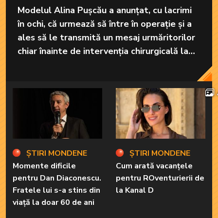
Modelul Alina Pușcău a anunțat, cu lacrimi
în ochi, că urmează să între în operație și a
ales să le transmită un mesaj urmăritorilor
chiar înainte de intervenția chirurgicală la
care va fi supusă în America.
ȘTIRI MONDENE
ȘTIRI MONDENE
Momente dificile
Cum arată vacanțele
pentru Dan Diaconescu.
pentru ROventurierii de
Fratele lui s-a stins din
la Kanal D
viață la doar 60 de ani