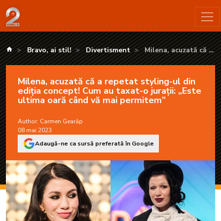
Milena, acuzată că a repetat styling-ul din ediția concept! Cu
kanald.ro
Bravo, ai stil!
Divertisment
Milena, acuzată că a
repetat styling-ul din
ediția concept! Cum au
Milena, acuzată că a repetat styling-ul din
taxat-o jurații: „Este
ediția concept! Cum au taxat-o jurații: „Este
ultima oară când vă mai
ultima oară când vă mai permitem”
permitem”
Author:
Carmen Gearâp
08 mai 2023
Adaugă-ne ca sursă preferată în Google