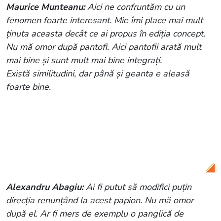
Maurice Munteanu:
Aici ne confruntăm cu un
fenomen foarte interesant. Mie îmi place mai mult
ținuta aceasta decât ce ai propus în ediția concept.
Nu mă omor după pantofi. Aici pantofii arată mult
mai bine și sunt mult mai bine integrați.
Există similitudini, dar până și geanta e aleasă
foarte bine.
Citește și:
Milena a venit în platoul
„Bravo, ai stil” într-o ținută roz. Tânăra i-
a cucerit pe jurați: „Tu îl pui bine în
evidență”
Alexandru Abagiu:
Ai fi putut să modifici puțin
direcția renunțând la acest papion. Nu mă omor
după el. Ar fi mers de exemplu o panglică de