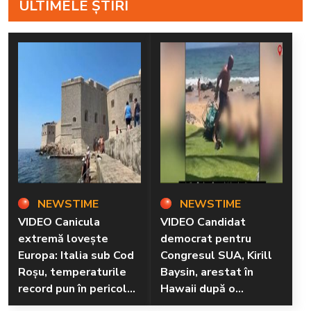
ULTIMELE ȘTIRI
NEWSTIME
NEWSTIME
VIDEO Canicula
VIDEO Candidat
extremă lovește
democrat pentru
Europa: Italia sub Cod
Congresul SUA, Kirill
Roșu, temperaturile
Baysin, arestat în
record pun în pericol
Hawaii după o
sănătatea și mediul
altercație violentă pe