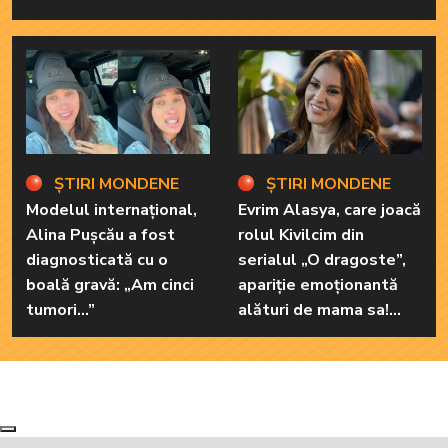
ȘTIRI MONDENE
ȘTIRI MONDENE
Modelul internațional,
Evrim Alasya, care joacă
Alina Pușcău a fost
rolul Kivilcim din
diagnosticată cu o
serialul „O dragoste”,
boală gravă: „Am cinci
apariție emoționantă
tumori...”
alături de mama sa!
Iată cum arată cea mai
importantă persoană
din viața renumitei
actrițe
Next
Previous