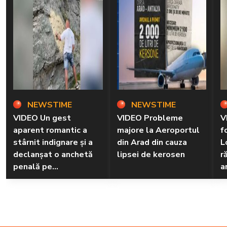
NEWSTIME
NEWSTIME
VIDEO Un gest
VIDEO Probleme
V
aparent romantic a
majore la Aeroportul
f
stârnit indignare și a
din Arad din cauza
L
declanșat o anchetă
lipsei de kerosen
r
penală pe
a
Transfăgărășan