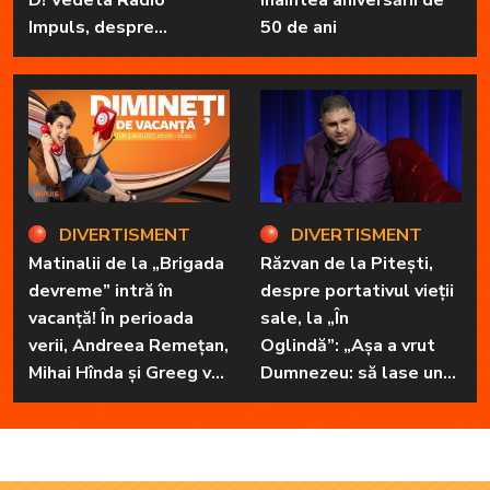
Impuls, despre
50 de ani
„Dimineți de vacanță” și
prietena sa
necuvântătoare
DIVERTISMENT
DIVERTISMENT
Matinalii de la „Brigada
Răzvan de la Pitești,
devreme” intră în
despre portativul vieții
vacanță! În perioada
sale, la „În
verii, Andreea Remețan,
Oglindă”: „Așa a vrut
Mihai Hînda și Greeg vor
Dumnezeu: să lase unul
da, pe rând, trezirea cu
în familie cu har, harul
„Dimineți de vacanță”
de a cânta, să poată să
ofere familiei ceea ce-i
lipsește”