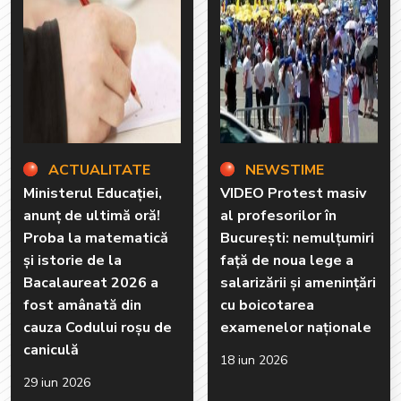
ACTUALITATE
NEWSTIME
Ministerul Educației,
VIDEO Protest masiv
anunț de ultimă oră!
al profesorilor în
Proba la matematică
București: nemulțumiri
și istorie de la
față de noua lege a
Bacalaureat 2026 a
salarizării și amenințări
fost amânată din
cu boicotarea
cauza Codului roșu de
examenelor naționale
caniculă
18 iun 2026
29 iun 2026