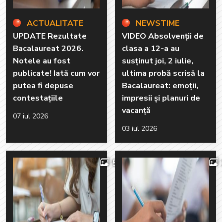
ACTUALITATE
NEWSTIME
UPDATE Rezultate
VIDEO Absolvenții de
Bacalaureat 2026.
clasa a 12-a au
Notele au fost
susținut joi, 2 iulie,
publicate! Iată cum vor
ultima probă scrisă la
putea fi depuse
Bacalaureat: emoții,
contestațiile
impresii și planuri de
vacanță
07 iul 2026
03 iul 2026
5