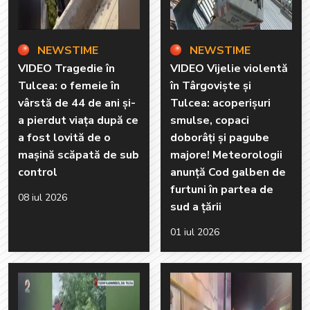
NEWSTIME
NEWSTIME
VIDEO Tragedie în
VIDEO Vijelie violentă
Tulcea: o femeie în
în Târgoviște și
vârstă de 44 de ani și-
Tulcea: acoperișuri
a pierdut viața după ce
smulse, copaci
a fost lovită de o
doborâți și pagube
mașină scăpată de sub
majore! Meteorologii
control
anunță Cod galben de
furtuni în partea de
08 iul 2026
sud a țării
01 iul 2026