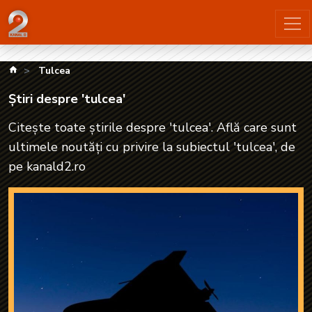
Știri despre 'tulcea'| kanald2.ro
kanald.ro
Tulcea
Știri despre 'tulcea'
Citește toate știrile despre 'tulcea'. Află care sunt
ultimele noutăți cu privire la subiectul 'tulcea', de
pe kanald2.ro