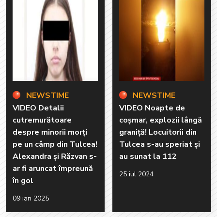
NEWSTIME
NEWSTIME
VIDEO Detalii
VIDEO Noapte de
cutremurătoare
coșmar, explozii lângă
despre minorii morți
graniță! Locuitorii din
pe un câmp din Tulcea!
Tulcea s-au speriat și
Alexandra și Răzvan s-
au sunat la 112
ar fi aruncat împreună
25 iul 2024
în gol
09 ian 2025