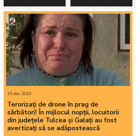
15 dec 2023
Terorizați de drone în prag de
sărbători! În mijlocul nopții, locuitorii
din județele Tulcea și Galați au fost
avertizați să se adăpostească