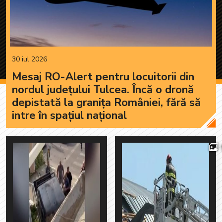
30 iul 2026
Mesaj RO-Alert pentru locuitorii din
nordul județului Tulcea. Încă o dronă
depistată la granița României, fără să
intre în spațiul național