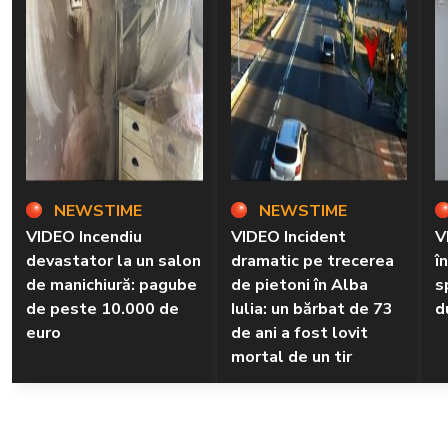
NEWSTIME
NEWSTIME
VIDEO Incendiu
VIDEO Incident
V
devastator la un salon
dramatic pe trecerea
î
de manichiură: pagube
de pietoni în Alba
s
de peste 10.000 de
Iulia: un bărbat de 73
d
euro
de ani a fost lovit
mortal de un tir