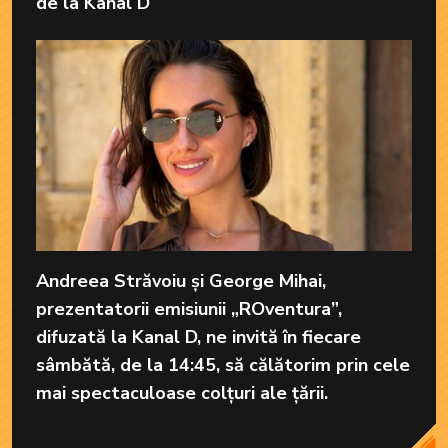
de la Kanal D
Andreea Străvoiu și George Mihai,
prezentatorii emisiunii „R­­Oventura”,
difuzată la Kanal D, ne invită în fiecare
sâmbătă, de la 14:45, să călătorim prin cele
mai spectaculoase colțuri ale țării.