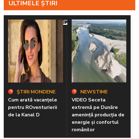
ULTIMELE ȘTIRI
4
ȘTIRI MONDENE
NEWSTIME
Cum arată vacanțele
VIDEO Seceta
pentru ROventurierii
extremă pe Dunăre
de la Kanal D
amenință producția de
energie și confortul
românilor