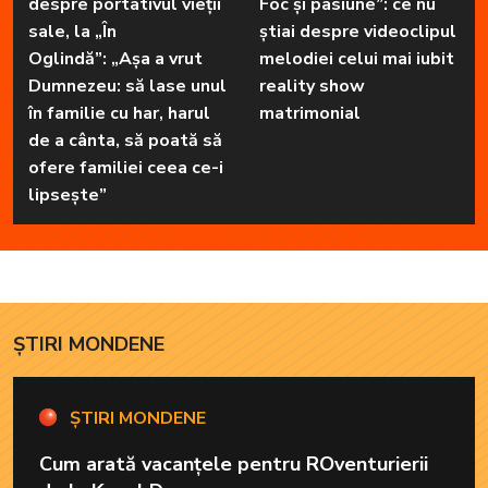
despre portativul vieții
Foc și pasiune”: ce nu
sale, la „În
știai despre videoclipul
Oglindă”: „Așa a vrut
melodiei celui mai iubit
Dumnezeu: să lase unul
reality show
în familie cu har, harul
matrimonial
de a cânta, să poată să
ofere familiei ceea ce-i
lipsește”
ȘTIRI MONDENE
ȘTIRI MONDENE
Cum arată vacanțele pentru ROventurierii