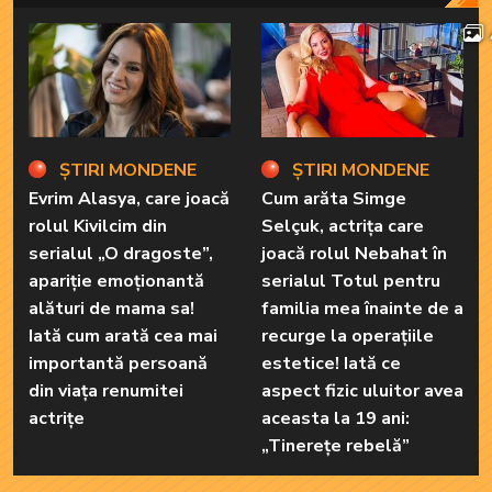
ȘTIRI MONDENE
ȘTIRI MONDENE
Evrim Alasya, care joacă
Cum arăta Simge
rolul Kivilcim din
Selçuk, actrița care
serialul „O dragoste”,
joacă rolul Nebahat în
apariție emoționantă
serialul Totul pentru
alături de mama sa!
familia mea înainte de a
Iată cum arată cea mai
recurge la operațiile
importantă persoană
estetice! Iată ce
din viața renumitei
aspect fizic uluitor avea
actrițe
aceasta la 19 ani:
„Tinerețe rebelă”