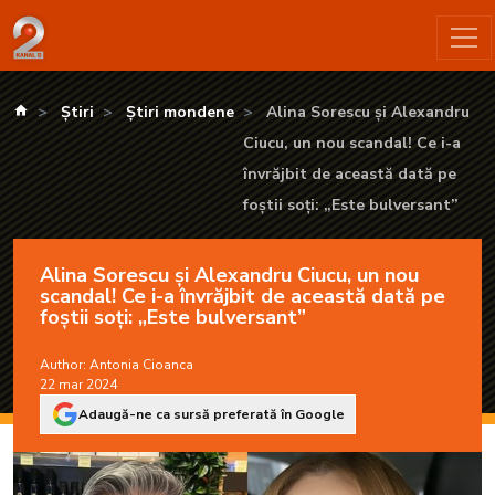
Alina Sorescu și Alexandru Ciucu, un nou scandal! Ce i-a învrăj
kanald.ro
Știri
Știri mondene
Alina Sorescu și Alexandru
Ciucu, un nou scandal! Ce i-a
învrăjbit de această dată pe
foștii soți: „Este bulversant”
Alina Sorescu și Alexandru Ciucu, un nou
scandal! Ce i-a învrăjbit de această dată pe
foștii soți: „Este bulversant”
Author:
Antonia Cioanca
22 mar 2024
Adaugă-ne ca sursă preferată în Google