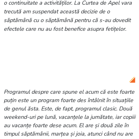
o continuitate a activităților. La Curtea de Apel vara
trecută am suspendat această decizie de o
săptămână cu o săptămână pentru că s-au dovedit
efectele care nu au fost benefice asupra fetițelor.
Citește și:
Cine a susținut-o pe Alina
Sorescu după divorțul de Alexandru
Ciucu? Cântăreața nu se aștepta la asta
niciodată: „Mi-a dat putere”
Programul despre care spune el acum că este foarte
puțin este un program foarte des întâlnit în situațiile
de genul ăsta. Este, de fapt, programul clasic. Două
weekend-uri pe lună, vacanțele la jumătate, iar copiii
au vacanțe foarte dese acum. El are și două zile în
timpul săptămânii, marțea și joia, atunci când nu are