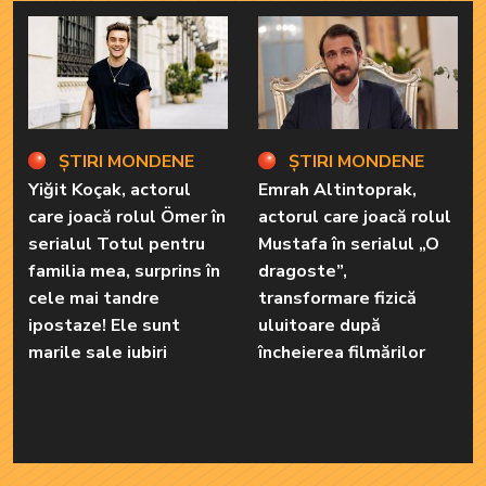
ȘTIRI MONDENE
ȘTIRI MONDENE
Yiğit Koçak, actorul
Emrah Altintoprak,
care joacă rolul Ömer în
actorul care joacă rolul
serialul Totul pentru
Mustafa în serialul „O
familia mea, surprins în
dragoste”,
cele mai tandre
transformare fizică
ipostaze! Ele sunt
uluitoare după
marile sale iubiri
încheierea filmărilor