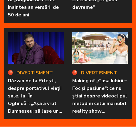
înaintea aniversării de
devreme”
50 de ani
DIVERTISMENT
DIVERTISMENT
Răzvan de la Pitești,
Making of „Casa Iubirii –
despre portativul vieții
Foc și pasiune”: ce nu
sale, la „În
știai despre videoclipul
Oglindă”: „Așa a vrut
melodiei celui mai iubit
Dumnezeu: să lase unul
reality show
în familie cu har, harul
matrimonial
de a cânta, să poată să
ofere familiei ceea ce-i