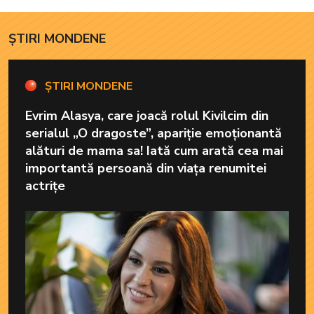
lipsește”
ȘTIRI MONDENE
ȘTIRI MONDENE
Evrim Alasya, care joacă rolul Kivilcim din
serialul „O dragoste”, apariție emoționantă
alături de mama sa! Iată cum arată cea mai
importantă persoană din viața renumitei
actrițe