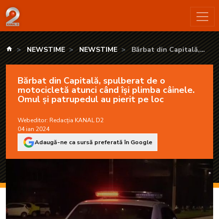
Bărbat din Capitală, spulberat de o motocicletă atunci când îș
kanald.ro
NEWSTIME
NEWSTIME
Bărbat din Capitală,
spulberat de o motocicletă
atunci când își plimba
Bărbat din Capitală, spulberat de o
câinele. Omul și
motocicletă atunci când își plimba câinele.
patrupedul au pierit pe loc
Omul și patrupedul au pierit pe loc
Webeditor:
Redacția KANAL D2
04 ian 2024
Adaugă-ne ca sursă preferată în Google