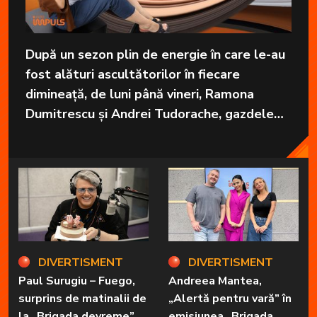
După un sezon plin de energie în care le-au
fost alături ascultătorilor în fiecare
dimineață, de luni până vineri, Ramona
Dumitrescu și Andrei Tudorache, gazdele
emisiunii „Brigada devreme” de la Radio
Impuls vor pleca în vacanță.
DIVERTISMENT
DIVERTISMENT
Paul Surugiu – Fuego,
Andreea Mantea,
surprins de matinalii de
„Alertă pentru vară” în
la „Brigada devreme”
emisiunea „Brigada