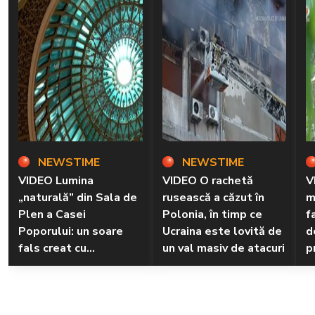
NEWSTIME
NEWSTIME
VIDEO Lumina
VIDEO O rachetă
V
„naturală” din Sala de
rusească a căzut în
m
Plen a Casei
Polonia, în timp ce
f
Poporului: un soare
Ucraina este lovită de
d
fals creat cu
un val masiv de atacuri
p
tehnologie LED
r
n