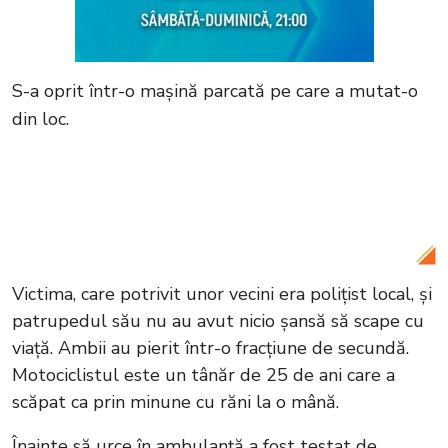
S-a oprit într-o mașină parcată pe care a mutat-o
din loc.
Citește și:
Cod galben de viscol în
România! Care sunt zonele afectate de
vremea rea?
Victima, care potrivit unor vecini era polițist local, și
patrupedul său nu au avut nicio șansă să scape cu
viață. Ambii au pierit într-o fracțiune de secundă.
Motociclistul este un tânăr de 25 de ani care a
scăpat ca prin minune cu răni la o mână.
Înainte să urce în ambulanță a fost testat de