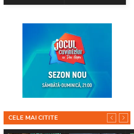
Tulcea
Ogică a făcut
declarații
tulburătoare: „L-au
resuscitat...”
CELE MAI CITITE