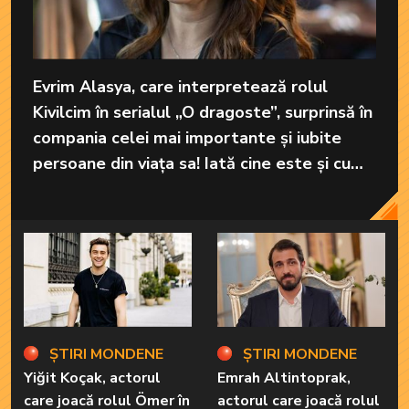
Evrim Alasya, care interpretează rolul
Kivilcim în serialul „O dragoste”, surprinsă în
compania celei mai importante și iubite
persoane din viața sa! Iată cine este și cum
arată mama celebrei actrițe!
ȘTIRI MONDENE
ȘTIRI MONDENE
Yiğit Koçak, actorul
Emrah Altintoprak,
care joacă rolul Ömer în
actorul care joacă rolul