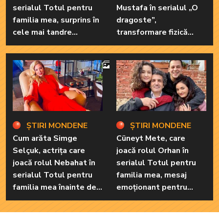
serialul Totul pentru
Mustafa în serialul „O
familia mea, surprins în
dragoste”,
cele mai tandre
transformare fizică
ipostaze! Ele sunt
uluitoare după
marile sale iubiri
încheierea filmărilor
4
ȘTIRI MONDENE
ȘTIRI MONDENE
Cum arăta Simge
Cüneyt Mete, care
Selçuk, actrița care
joacă rolul Orhan în
joacă rolul Nebahat în
serialul Totul pentru
serialul Totul pentru
familia mea, mesaj
familia mea înainte de a
emoționant pentru
recurge la operațiile
colegii lui de platou, la
estetice! Iată ce
finalul filmărilor