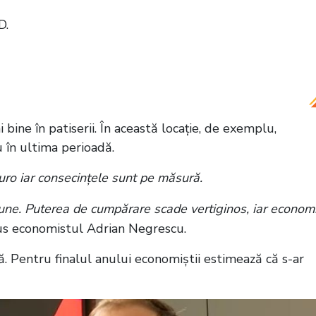
D.
 Ce le pregătește Guvernul românilor care lucrează
ine în patiserii. În această locație, de exemplu,
u în ultima perioadă.
uro iar consecințele sunt pe măsură.
iune. Puterea de cumpărare scade vertiginos, iar econom
pus economistul Adrian Negrescu.
ută. Pentru finalul anului economiștii estimează că s-ar