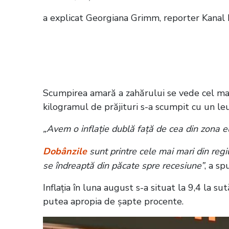
a explicat Georgiana Grimm, reporter Kanal 
Citește și:
Muncitorii pleacă din țară!
în construcții
Scumpirea amară a zahărului se vede cel mai b
kilogramul de prăjituri s-a scumpit cu un le
„Avem o inflație dublă față de cea din zona e
Dobânzile
sunt printre cele mai mari din reg
se îndreaptă din păcate spre recesiune”
, a s
Inflația în luna august s-a situat la 9,4 la s
putea apropia de șapte procente.