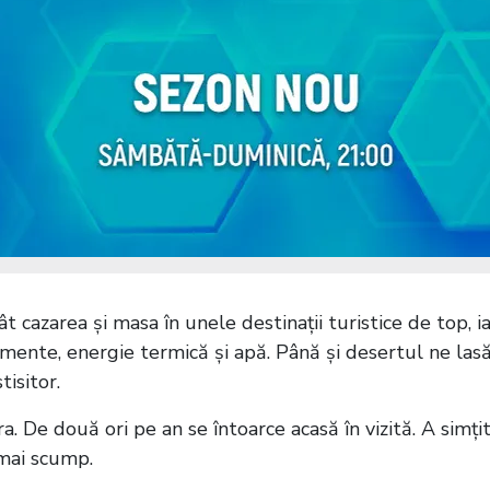
 cazarea și masa în unele destinații turistice de top, i
mente, energie termică și apă. Până și desertul ne las
isitor.
a. De două ori pe an se întoarce acasă în vizită. A simți
 mai scump.