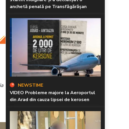
anchetă penală pe Transfăgărășan
ia
NEWSTIME
VIDEO Probleme majore la Aeroportul
din Arad din cauza lipsei de kerosen