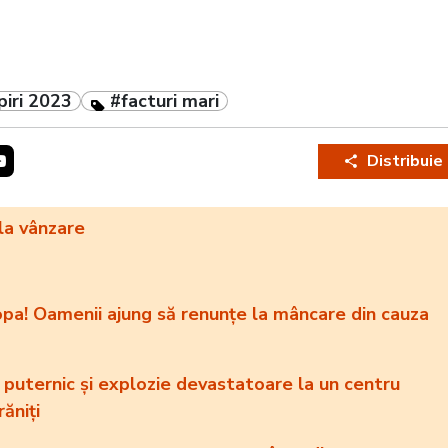
iri 2023
#facturi mari
Distribuie
la vânzare
ropa! Oamenii ajung să renunțe la mâncare din cauza
puternic și explozie devastatoare la un centru
 răniți