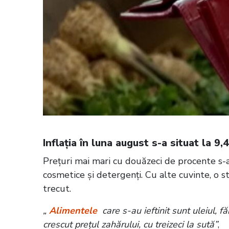
Inflația în luna august s-a situat la 9,
Prețuri mai mari cu douăzeci de procente s-au
cosmetice și detergenți. Cu alte cuvinte, o s
trecut.
„
Alimentele
care s-au ieftinit sunt uleiul, f
crescut prețul zahărului, cu treizeci la sută”
,