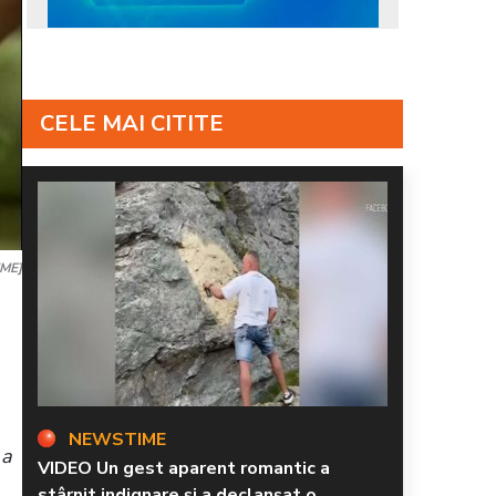
CELE MAI CITITE
IME]
NEWSTIME
 a
VIDEO Un gest aparent romantic a
stârnit indignare și a declanșat o