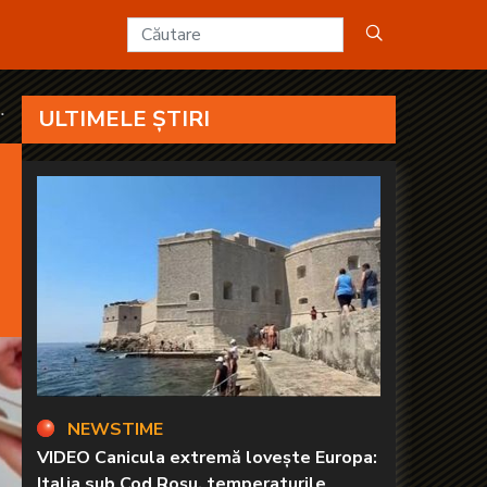
D2
ULTIMELE ȘTIRI
NEWSTIME
VIDEO Canicula extremă lovește Europa:
Italia sub Cod Roșu, temperaturile