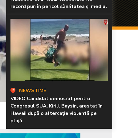
record pun în pericol sănătatea și mediul
NEWSTIME
VIDEO Candidat democrat pentru
Congresul SUA, Kirill Baysin, arestat în
Hawaii după o altercație violentă pe
plajă