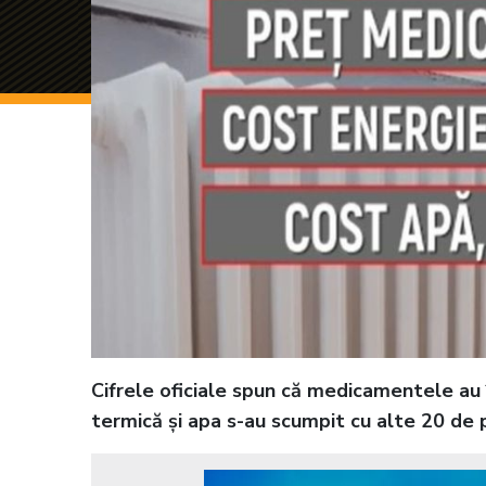
Cifrele oficiale spun că medicamentele au î
termică și apa s-au scumpit cu alte 20 de 