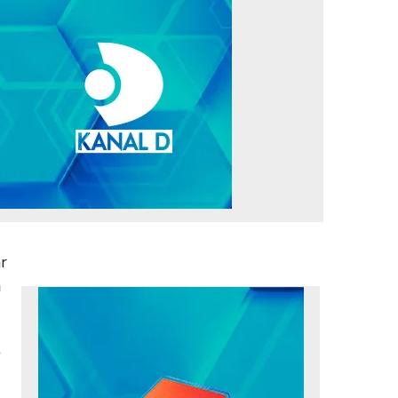
ar
ă
t