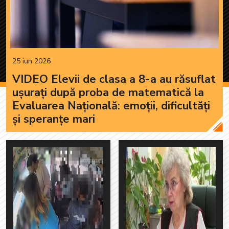
25 iun 2026
VIDEO Elevii de clasa a 8-a au răsuflat
ușurați după proba de matematică la
Evaluarea Națională: emoții, dificultăți
și speranțe mari