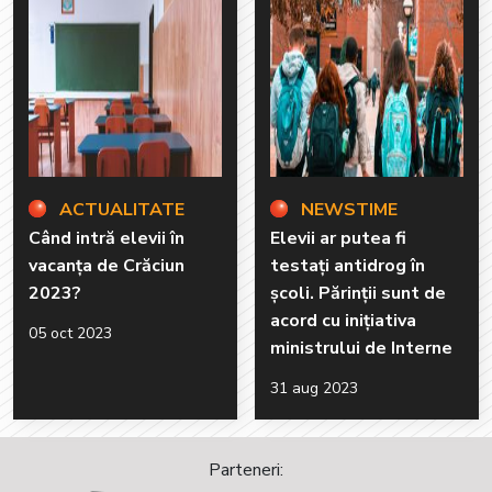
ACTUALITATE
NEWSTIME
Când intră elevii în
Elevii ar putea fi
vacanța de Crăciun
testați antidrog în
2023?
școli. Părinții sunt de
acord cu inițiativa
05 oct 2023
ministrului de Interne
31 aug 2023
Parteneri: