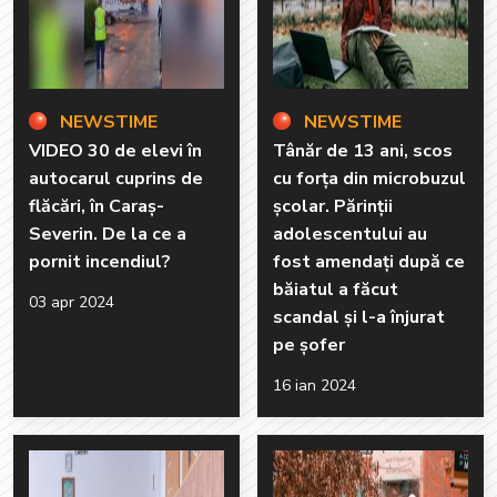
NEWSTIME
NEWSTIME
VIDEO 30 de elevi în
Tânăr de 13 ani, scos
autocarul cuprins de
cu forța din microbuzul
flăcări, în Caraș-
școlar. Părinții
Severin. De la ce a
adolescentului au
pornit incendiul?
fost amendați după ce
băiatul a făcut
03 apr 2024
scandal și l-a înjurat
pe șofer
16 ian 2024