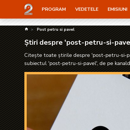
Știri despre 'post-petru-si-pavel'| kanald2.ro
PROGRAM
VEDETELE
EMISIUNI
kanald.ro
Post petru si pavel
Știri despre 'post-petru-si-pave
Citește toate știrile despre 'post-petru-si-pa
subiectul 'post-petru-si-pavel', de pe kanald