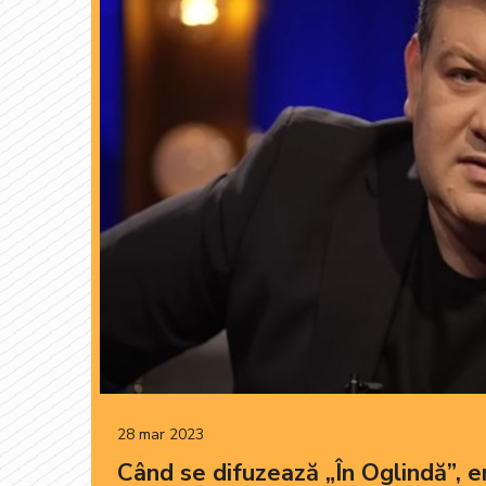
28 mar 2023
Când se difuzează „În Oglindă”, e