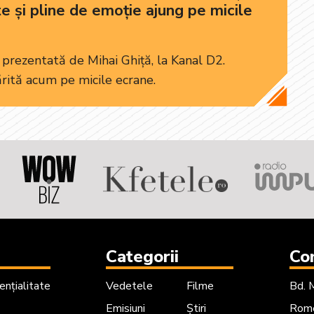
 și pline de emoție ajung pe micile
 prezentată de Mihai Ghiță, la Kanal D2.
rită acum pe micile ecrane.
Categorii
Co
ențialitate
Vedetele
Filme
Bd. 
Emisiuni
Știri
Rome