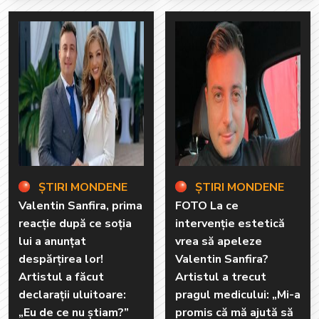
ȘTIRI MONDENE
ȘTIRI MONDENE
Valentin Sanfira, prima
FOTO La ce
reacție după ce soția
intervenție estetică
lui a anunțat
vrea să apeleze
despărțirea lor!
Valentin Sanfira?
Artistul a făcut
Artistul a trecut
declarații uluitoare:
pragul medicului: „Mi-a
„Eu de ce nu știam?”
promis că mă ajută să