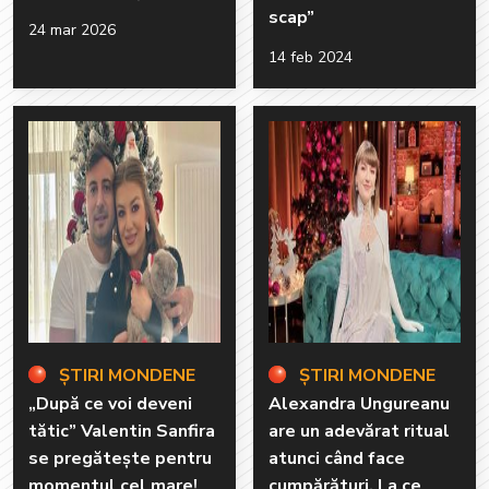
scap”
24 mar 2026
14 feb 2024
ȘTIRI MONDENE
ȘTIRI MONDENE
„După ce voi deveni
Alexandra Ungureanu
tătic” Valentin Sanfira
are un adevărat ritual
se pregătește pentru
atunci când face
momentul cel mare!
cumpărături. La ce