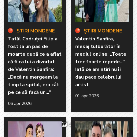
ȘTIRI MONDENE
ȘTIRI MONDENE
Tatăl Codruței Filip a
Valentin Sanfira,
fost la un pas de
mesaj tulburător în
moarte după ce a aflat
mediul online: „Toate
că fiica lui a divorțat
trec foarte repede...”
de Valentin Sanfira:
Iată ce amintiri nu îi
„Dacă nu mergeam la
dau pace celebrului
timp la spital, era cât
artist
pe ce să facă un...”
01 apr 2026
06 apr 2026
4