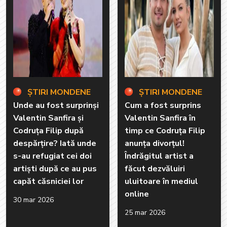
ȘTIRI MONDENE
ȘTIRI MONDENE
Unde au fost surprinși
Cum a fost surprins
Valentin Sanfira și
Valentin Sanfira în
Codruța Filip după
timp ce Codruța Filip
despărțire? Iată unde
anunța divorțul!
s-au refugiat cei doi
Îndrăgitul artist a
artiști după ce au pus
făcut dezvăluiri
capăt căsniciei lor
uluitoare în mediul
online
30 mar 2026
25 mar 2026