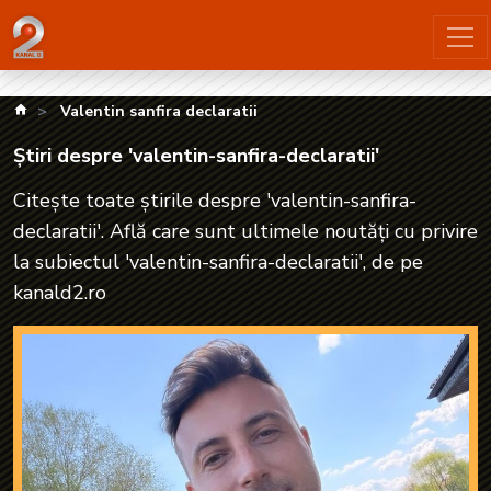
Știri despre 'valentin-sanfira-declaratii'| kanald2.ro
kanald.ro
Valentin sanfira declaratii
Știri despre 'valentin-sanfira-declaratii'
Citește toate știrile despre 'valentin-sanfira-
declaratii'. Află care sunt ultimele noutăți cu privire
la subiectul 'valentin-sanfira-declaratii', de pe
kanald2.ro