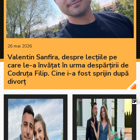
26 mai 2026
Valentin Sanfira, despre lecțiile pe
care le-a învățat în urma despărțirii de
Codruța Filip. Cine i-a fost sprijin după
divorț