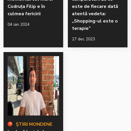
Codruța Filip e în
este de fiecare dată
culmea fericirii
atentă vedeta:
„Shopping-ul este o
04 ian 2024
terapie”
27 dec 2023
ȘTIRI MONDENE