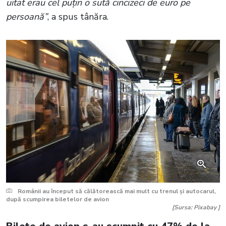
uitat erau cel puțin o sută cincizeci de euro pe
persoană”
, a spus tânăra.
Românii au început să călătorească mai mult cu trenul și autocarul,
după scumpirea biletelor de avion
[Sursa: Pixabay ]