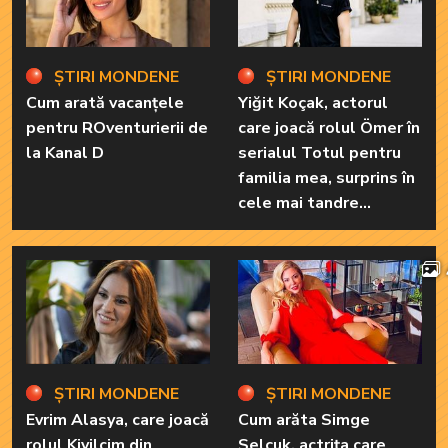
ȘTIRI MONDENE
ȘTIRI MONDENE
Cum arată vacanțele
Yiğit Koçak, actorul
pentru ROventurierii de
care joacă rolul Ömer în
la Kanal D
serialul Totul pentru
familia mea, surprins în
cele mai tandre
ipostaze! Ele sunt
marile sale iubiri
ȘTIRI MONDENE
ȘTIRI MONDENE
Evrim Alasya, care joacă
Cum arăta Simge
rolul Kivilcim din
Selçuk, actrița care