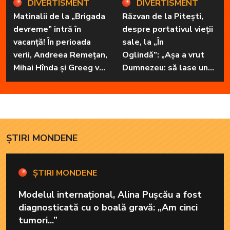
DIVERTISMENT
DIVERTISMENT
Matinalii de la „Brigada
Răzvan de la Pitești,
devreme” intră în
despre portativul vieții
vacanță! În perioada
sale, la „În
verii, Andreea Remețan,
Oglindă”: „Așa a vrut
Mihai Hînda și Greeg vor
Dumnezeu: să lase unul
da, pe rând, trezirea cu
în familie cu har, harul
„Dimineți de vacanță”
de a cânta, să poată să
ofere familiei ceea ce-i
lipsește”
ȘTIRI MONDENE
ȘTIRI MONDENE
Modelul internațional, Alina Pușcău a fost
diagnosticată cu o boală gravă: „Am cinci
tumori...”