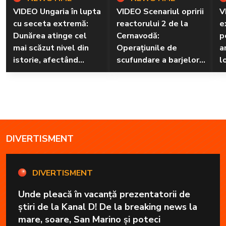
VIDEO Ungaria în lupta
VIDEO Scenariul opririi
V
cu seceta extremă:
reactorului 2 de la
e
Dunărea atinge cel
Cernavodă:
p
mai scăzut nivel din
Operațiunile de
a
istorie, afectând
scufundare a barjelor
l
energia și turismul
amânate din cauza
riscurilor
DIVERTISMENT
DIVERTISMENT
Unde pleacă în vacanță prezentatorii de
știri de la Kanal D! De la breaking news la
mare, soare, San Marino și poteci