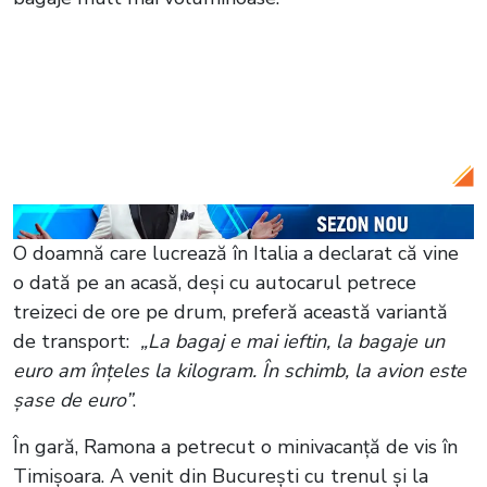
Citește și:
Pasagerii unui avion au trecut
prin clipe de groază. Panica s-a instaurat
după ce ușa aeronavei s-a deschis în
timp ce ateriza
O doamnă care lucrează în Italia a declarat că vine
o dată pe an acasă, deși cu autocarul petrece
treizeci de ore pe drum, preferă această variantă
de transport:
„La bagaj e mai ieftin, la bagaje un
euro am înțeles la kilogram. În schimb, la avion este
șase de euro”
.
În gară, Ramona a petrecut o minivacanță de vis în
Timișoara. A venit din București cu trenul și la