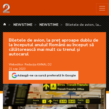
Biletele de avion, la preț aproape dublu de la începutul anulu
kanald.ro
NEWSTIME
NEWSTIME
Biletele de avion, la
preț aproape dublu de la
începutul anului! Românii
Biletele de avion, la preț aproape dublu de
au început să călătorească
la începutul anului! Românii au început să
mai mult cu trenul și
călătorească mai mult cu trenul și
autocarul
autocarul
Webeditor:
Redacția KANAL D2
21 sep 2023
Adaugă-ne ca sursă preferată în Google