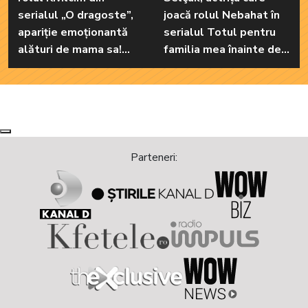
serialul „O dragoste”,
joacă rolul Nebahat în
apariție emoționantă
serialul Totul pentru
alături de mama sa!
familia mea înainte de a
Iată cum arată cea mai
recurge la operațiile
importantă persoană
estetice! Iată ce
din viața renumitei
aspect fizic uluitor avea
actrițe
aceasta la 19 ani:
„Tinerețe rebelă”
Next
Previous
Parteneri: