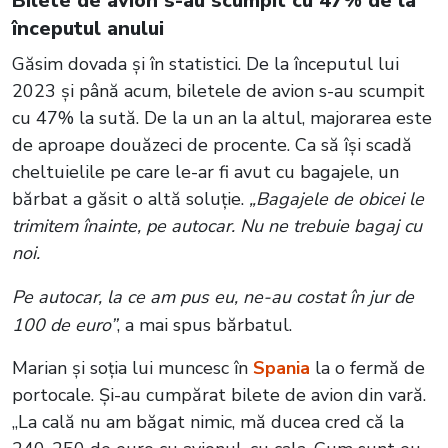
Bilete de avion s-au scumpit cu 47% de la
începutul anului
Găsim dovada și în statistici. De la începutul lui
2023 și până acum, biletele de avion s-au scumpit
cu 47% la sută. De la un an la altul, majorarea este
de aproape douăzeci de procente. Ca să își scadă
cheltuielile pe care le-ar fi avut cu bagajele, un
bărbat a găsit o altă soluție.
„Bagajele de obicei le
trimitem înainte, pe autocar. Nu ne trebuie bagaj cu
noi.
Pe autocar, la ce am pus eu, ne-au costat în jur de
100 de euro”
, a mai spus bărbatul.
Marian și soția lui muncesc în
Spania
la o fermă de
portocale. Și-au cumpărat bilete de avion din vară.
„La cală nu am băgat nimic, mă ducea cred că la