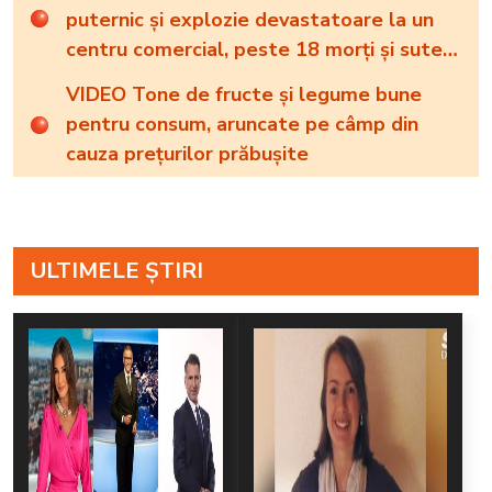
puternic și explozie devastatoare la un
centru comercial, peste 18 morți și sute
de răniți
VIDEO Tone de fructe și legume bune
pentru consum, aruncate pe câmp din
cauza prețurilor prăbușite
ULTIMELE ȘTIRI