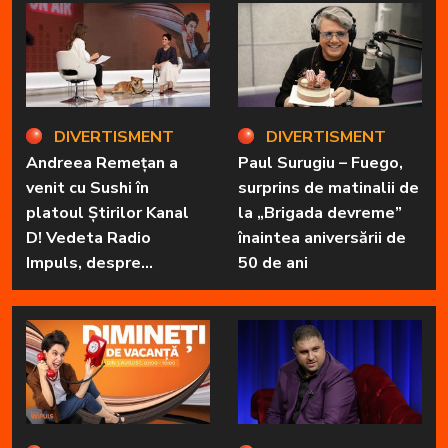
în fața telespectatorilor.
DIVERTISMENT
DIVERTISMENT
Andreea Remețan a
Paul Surugiu – Fuego,
venit cu Sushi în
surprins de matinalii de
platoul Știrilor Kanal
la „Brigada devreme”
D! Vedeta Radio
înaintea aniversării de
Impuls, despre
50 de ani
„Dimineți de vacanță” și
prietena sa
necuvântătoare