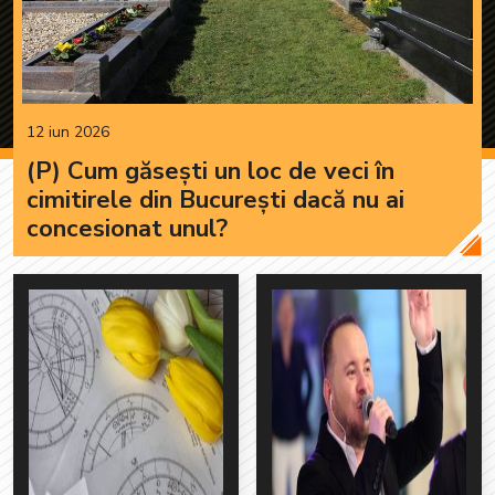
12 iun 2026
(P) Cum găsești un loc de veci în
cimitirele din București dacă nu ai
concesionat unul?