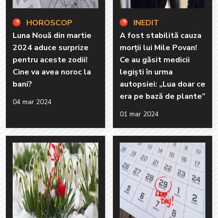
HOROSCOP
INEDIT
Luna Nouă din martie
A fost stabilită cauza
2024 aduce surprize
morții lui Mile Povan!
pentru aceste zodii!
Ce au găsit medicii
Cine va avea noroc la
legiști în urma
bani?
autopsiei: „Lua doar ce
era pe bază de plante”
04 mar 2024
01 mar 2024