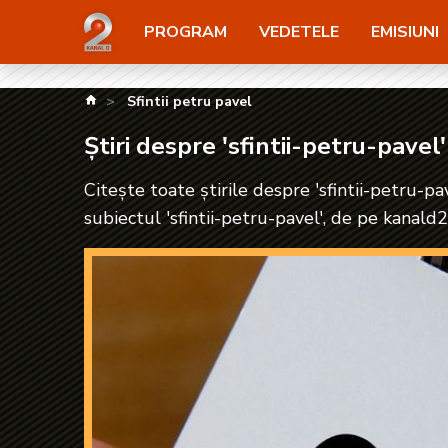
Știri despre 'sfintii-petru-pavel'| kanald2.ro
PROGRAM
VEDETELE
EMISIUNI
kanald.ro
Sfintii petru pavel
Știri despre 'sfintii-petru-pavel'
Citește toate știrile despre 'sfintii-petru-pa
subiectul 'sfintii-petru-pavel', de pe kanald2