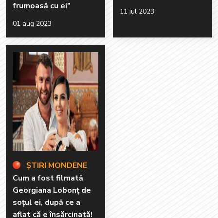
frumoasă cu ei”
11 iul 2023
01 aug 2023
ȘTIRI MONDENE
Cum a fost filmată
Georgiana Lobonț de
soțul ei, după ce a
aflat că e însărcinată!