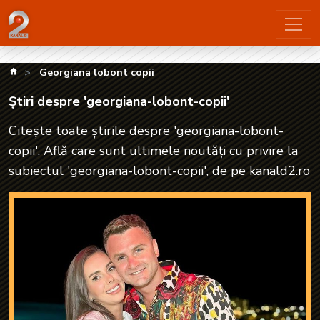
Știri despre 'georgiana-lobont-copii'| kanald2.ro
kanald.ro
Georgiana lobont copii
Știri despre 'georgiana-lobont-copii'
Citește toate știrile despre 'georgiana-lobont-
copii'. Află care sunt ultimele noutăți cu privire la
subiectul 'georgiana-lobont-copii', de pe kanald2.ro