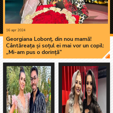
16 apr 2024
Georgiana Lobonț, din nou mamă!
Cântăreața și soțul ei mai vor un copil:
„Mi-am pus o dorință”