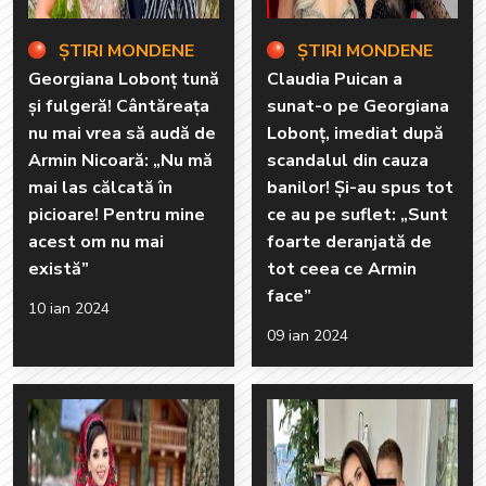
ȘTIRI MONDENE
ȘTIRI MONDENE
Georgiana Lobonț tună
Claudia Puican a
și fulgeră! Cântăreața
sunat-o pe Georgiana
nu mai vrea să audă de
Lobonț, imediat după
Armin Nicoară: „Nu mă
scandalul din cauza
mai las călcată în
banilor! Și-au spus tot
picioare! Pentru mine
ce au pe suflet: „Sunt
acest om nu mai
foarte deranjată de
există”
tot ceea ce Armin
face”
10 ian 2024
09 ian 2024