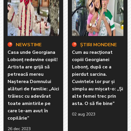
NEWSTIME
ȘTIRI MONDENE
Casa unde Georgiana
Cum au reacționat
Lobonț redevine copil!
copiii Georgianei
Artista are grijă să
Lobonț, după ce a
petreacă mereu
pierdut sarcina.
Nașterea Domnului
Cuvintele lor pur și
alături de familie: „Aici
simplu au mișcat-o: „Și
trăiesc cu adevărat
alte femei trec prin
toate amintirile pe
asta. O să fie bine”
care le-am avut în
02 aug 2023
copilărie”
26 dec 2023