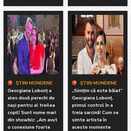
ȘTIRI MONDENE
ȘTIRI MONDENE
Georgiana Lobonț a
„Simțim că este băiat”
ales două perechi de
Georgiana Lobonț,
nași pentru al treilea
primul control în a
copil! Sunt nume mari
treia sarcină! Cum se
din showbiz: „Am avut
simte artista în
o conexiune foarte
aceste momente