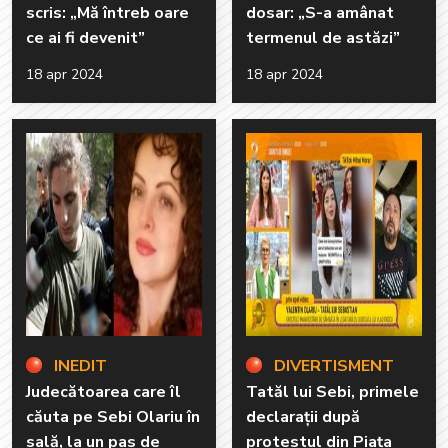
scris: „Mă întreb oare
dosar: „S-a amânat
ce ai fi devenit”
termenul de astăzi”
18 apr 2024
18 apr 2024
INEDIT
DIVERTISMENT
Judecătoarea care îl
Tatăl lui Sebi, primele
căuta pe Sebi Olariu în
declarații după
sală, la un pas de
protestul din Piața