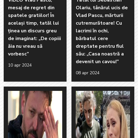
VIDEO Vlad Pascu,
Tatăl lui Sebastian
mesaj de regret din
Olariu, tânărul ucis de
spatele gratiilor! În
Vlad Pascu, mărturii
același timp, tatăl lui
cutremurătoare! Cu
ținea un discurs greu
lacrimi în ochi,
de imaginat: „De copiii
bărbatul cere
ăia nu vreau să
dreptate pentru fiul
vorbesc”
său: „Casa noastră a
devenit un cavou!”
10 apr 2024
08 apr 2024