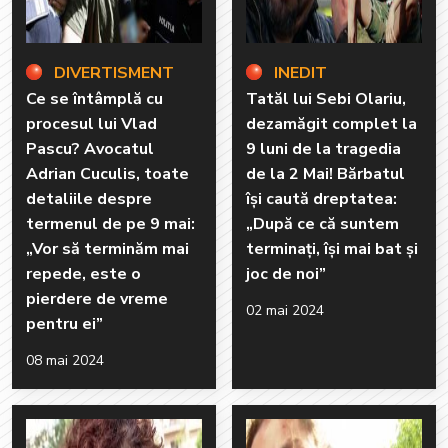
DIVERTISMENT
INEDIT
Ce se întâmplă cu
Tatăl lui Sebi Olariu,
procesul lui Vlad
dezamăgit complet la
Pascu? Avocatul
9 luni de la tragedia
Adrian Cuculis, toate
de la 2 Mai! Bărbatul
detaliile despre
își caută dreptatea:
termenul de pe 9 mai:
„După ce că suntem
„Vor să terminăm mai
terminați, își mai bat și
repede, este o
joc de noi”
pierdere de vreme
02 mai 2024
pentru ei”
08 mai 2024