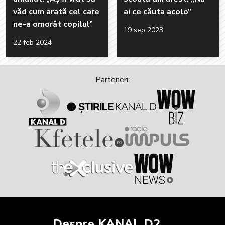
văd cum arată cel care
ai ce căuta acolo”
ne-a omorât copilul”
19 sep 2023
22 feb 2024
Parteneri:
Despre KANAL D2