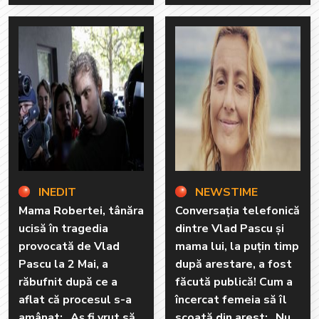
INEDIT
NEWSTIME
Mama Robertei, tânăra
Conversația telefonică
ucisă în tragedia
dintre Vlad Pascu și
provocată de Vlad
mama lui, la puțin timp
Pascu la 2 Mai, a
după arestare, a fost
răbufnit după ce a
făcută publică! Cum a
aflat că procesul s-a
încercat femeia să îl
amânat: „Aș fi vrut să
scoată din arest: „Nu