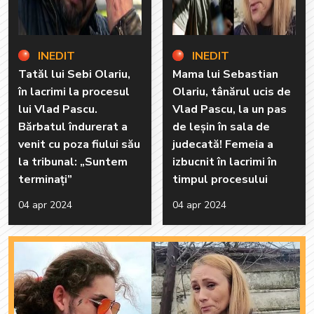
INEDIT
INEDIT
Tatăl lui Sebi Olariu,
Mama lui Sebastian
în lacrimi la procesul
Olariu, tânărul ucis de
lui Vlad Pascu.
Vlad Pascu, la un pas
Bărbatul îndurerat a
de leșin în sala de
venit cu poza fiului său
judecată! Femeia a
la tribunal: „Suntem
izbucnit în lacrimi în
terminaţi”
timpul procesului
04 apr 2024
04 apr 2024