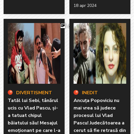
18 apr 2024
4
DIVERTISMENT
INEDIT
Tatăl lui Sebi, tânărul
Ancuța Popoviciu nu
ucis cu Vlad Pascu, și-
mai vrea să judece
a tatuat chipul
procesul lui Vlad
băiatului său! Mesajul
Pascu! Judecătoarea a
emoționant pe care l-a
cerut să fie retrasă din