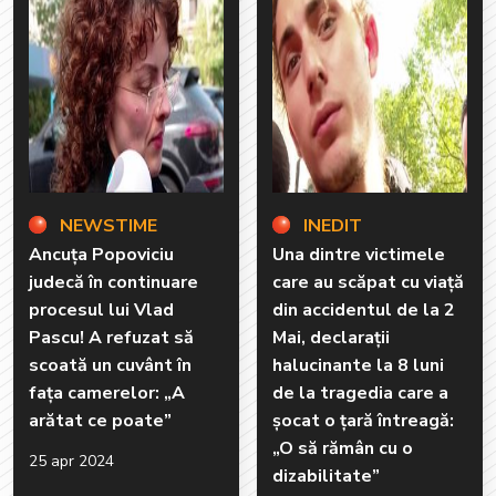
NEWSTIME
INEDIT
Ancuța Popoviciu
Una dintre victimele
judecă în continuare
care au scăpat cu viață
procesul lui Vlad
din accidentul de la 2
Pascu! A refuzat să
Mai, declarații
scoată un cuvânt în
halucinante la 8 luni
fața camerelor: „A
de la tragedia care a
arătat ce poate”
șocat o țară întreagă:
„O să rămân cu o
25 apr 2024
dizabilitate”