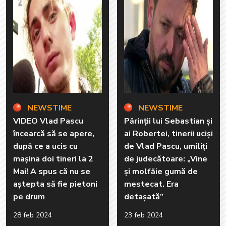
NEWSTIME
NEWSTIME
VIDEO Vlad Pascu
Părinții lui Sebastian și
încearcă să se apere,
ai Robertei, tinerii uciși
după ce a ucis cu
de Vlad Pascu, umiliți
mașina doi tineri la 2
de judecătoare: „Vine
Mai! A spus că nu se
și molfăie gumă de
aștepta să fie pietoni
mestecat. Era
pe drum
detașată”
28 feb 2024
23 feb 2024