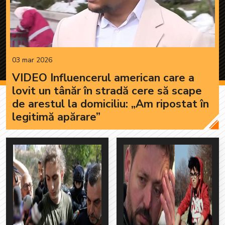
03 mar 2026
VIDEO Influencerul american care a
lovit un tânăr în stradă cere să scape
de arestul la domiciliu: „Am ripostat în
legitimă apărare”