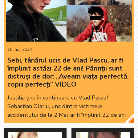
15 mar 2024
Sebi, tânărul ucis de Vlad Pascu, ar fi
împlinit astăzi 22 de ani! Părinții sunt
distruși de dor: „Aveam viața perfectă,
copiii perfecți” VIDEO
Justiția ține în continuare cu Vlad Pascu!
Sebastian Olariu, una dintre victimele
accidentului de la 2 Mai, ar fi împlinit 22 de ani.