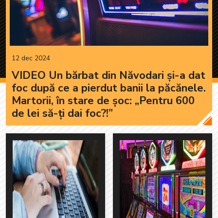
12 dec 2024
VIDEO Un bărbat din Năvodari și-a dat
foc după ce a pierdut banii la păcănele.
Martorii, în stare de șoc: „Pentru 600
de lei să-ți dai foc?!”