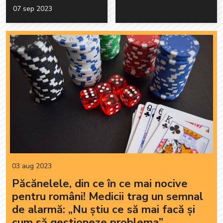
07 sep 2023
03 aug 2023
Păcănelele, din ce în ce mai nocive
pentru români! Medicii trag un semnal
de alarmă: „Nu știu ce să mai facă și
cum să gestioneze problema”