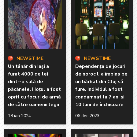
NEWSTIME
NEWSTIME
Un tânăr din Iași a
Dependența de jocuri
furat 4000 de lei
de noroc l-a împins pe
dintr-o sală de
un bărbat din Cluj să
păcănele. Hoțul a fost
fure. Individul a fost
oprit cu focuri de armă
condamnat la 7 ani și
de către oamenii legii
10 luni de închisoare
18 ian 2024
06 dec 2023