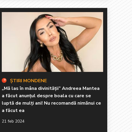
ȘTIRI MONDENE
„Mă las în mâna divinității” Andreea Mantea
a făcut anunțul despre boala cu care se
luptă de mulți ani! Nu recomandă nimănui ce
a făcut ea
21 feb 2024