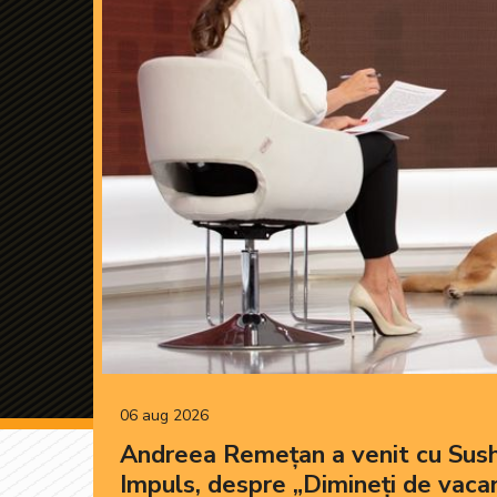
06 aug 2026
Andreea Remețan a venit cu Sushi
Impuls, despre „Dimineți de vaca