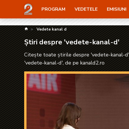
Știri despre 'vedete-kanal-d'| kanald2.ro
PROGRAM
VEDETELE
EMISIUNI
kanald.ro
Vedete kanal d
Știri despre 'vedete-kanal-d'
Citește toate știrile despre 'vedete-kanal-d'
'vedete-kanal-d', de pe kanald2.ro