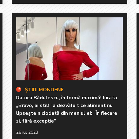
ȘTIRI MONDENE
Raluca Bădulescu, în formă maximă! Jurata
„Bravo, ai stil!” a dezvăluit ce aliment nu
lipsește niciodată din meniul ei: „În fiecare
zi, fără excepție”
26 iul 2023