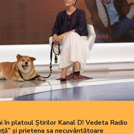
 în platoul Știrilor Kanal D! Vedeta Radio
nță” și prietena sa necuvântătoare