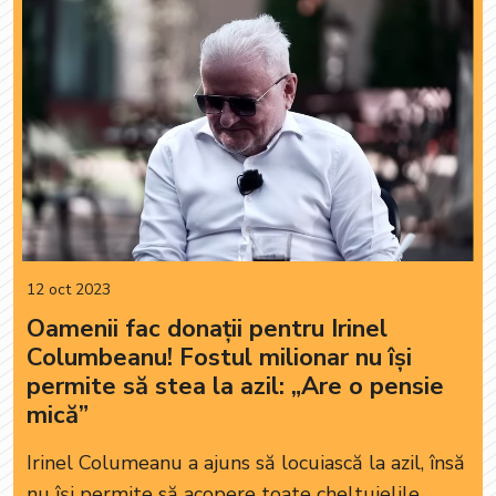
12 oct 2023
Oamenii fac donații pentru Irinel
Columbeanu! Fostul milionar nu își
permite să stea la azil: „Are o pensie
mică”
Irinel Columeanu a ajuns să locuiască la azil, însă
nu își permite să acopere toate cheltuielile.