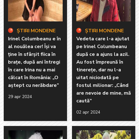
ȘTIRI MONDENE
ȘTIRI MONDENE
Irinel Columbeanu e în
Vedeta care l-a ajutat
al nouălea cer! Își va
pe Irinel Columbeanu
ține în sfârșit fiica în
după ce a ajuns la azil.
brațe, după ani întregi
Au fost împreună în
în care Irina nu a mai
tinerețe, dar nu l-a
călcat în România: „O
uitat niciodată pe
aștept cu nerăbdare”
fostul milionar: „Când
are nevoie de mine, mă
29 apr 2024
caută”
02 apr 2024