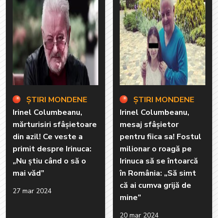
ȘTIRI MONDENE
ȘTIRI MONDENE
Irinel Columbeanu,
Irinel Columbeanu,
mărturisiri sfâșietoare
mesaj sfâșietor
din azil! Ce veste a
pentru fiica sa! Fostul
primit despre Irinuca:
milionar o roagă pe
„Nu știu când o să o
Irinuca să se întoarcă
mai văd”
în România: „Să simt
că ai cumva grijă de
27 mar 2024
mine”
20 mar 2024