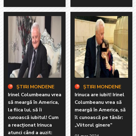
ȘTIRI MONDENE
ȘTIRI MONDENE
Irinel Columbeanu vrea
Irinuca are iubit! Irinel
să meargă în America,
Columbeanu vrea să
la fiica lui, să îi
meargă în America, să
cunoască iubitul! Cum
îl cunoască pe tânăr:
a reacționat Irinuca
„Viitorul ginere”
atunci când a auzit: