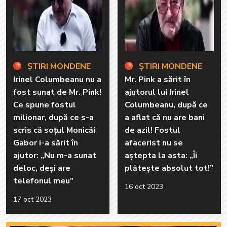
ȘTIRI MONDENE
ȘTIRI MONDENE
Irinel Columbeanu nu a
Mr. Pink a sărit în
fost sunat de Mr. Pink!
ajutorul lui Irinel
Ce spune fostul
Columbeanu, după ce
milionar, după ce s-a
a aflat că nu are bani
scris că soțul Monicăi
de azil! Fostul
Gabor i-a sărit în
afacerist nu se
ajutor: „Nu m-a sunat
aștepta la asta: „Îi
deloc, deși are
plătește absolut tot!”
telefonul meu”
16 oct 2023
17 oct 2023