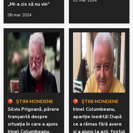
01 mar 2024
„Mi-a zis să nu vin”
06 mar 2024
ȘTIRI MONDENE
ȘTIRI MONDENE
Silviu Prigoană, părere
Irinel Columbeanu,
tranșantă despre
apariție inedită! După
situația în care a ajuns
ce a rămas fără avere
Irinel Columbeanu.
și a ajuns la azil, fostul